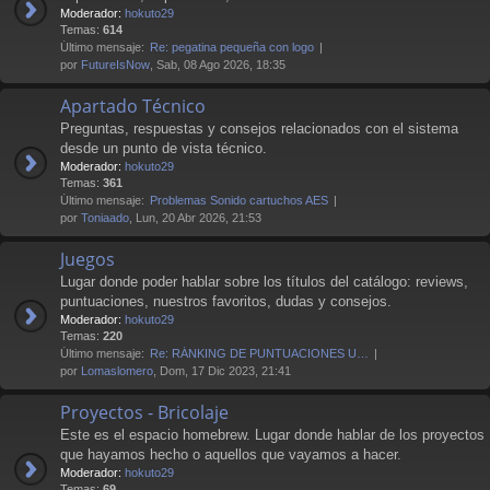
Moderador:
hokuto29
Temas:
614
Último mensaje:
Re: pegatina pequeña con logo
por
FutureIsNow
, Sab, 08 Ago 2026, 18:35
Apartado Técnico
Preguntas, respuestas y consejos relacionados con el sistema
desde un punto de vista técnico.
Moderador:
hokuto29
Temas:
361
Último mensaje:
Problemas Sonido cartuchos AES
por
Toniaado
, Lun, 20 Abr 2026, 21:53
Juegos
Lugar donde poder hablar sobre los títulos del catálogo: reviews,
puntuaciones, nuestros favoritos, dudas y consejos.
Moderador:
hokuto29
Temas:
220
Último mensaje:
Re: RÁNKING DE PUNTUACIONES U…
por
Lomaslomero
, Dom, 17 Dic 2023, 21:41
Proyectos - Bricolaje
Este es el espacio homebrew. Lugar donde hablar de los proyectos
que hayamos hecho o aquellos que vayamos a hacer.
Moderador:
hokuto29
Temas:
69