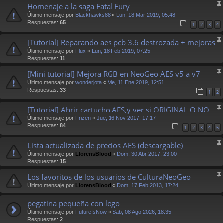
Homenaje a la saga Fatal Fury
Último mensaje por
Blackhawks88
«
Lun, 18 Mar 2019, 05:48
Respuestas:
65
1
2
3
4
[Tutorial] Reparando aes pcb 3.6 destrozada + mejoras
Último mensaje por
Flux
«
Lun, 18 Feb 2019, 07:25
Respuestas:
11
[Mini tutorial] Mejora RGB en NeoGeo AES v5 a v7
Último mensaje por
wonderjota
«
Vie, 11 Ene 2019, 12:51
Respuestas:
33
1
2
[Tutorial] Abrir cartucho AES,y ver si ORIGINAL O NO.
Último mensaje por
Frizen
«
Jue, 16 Nov 2017, 17:17
Respuestas:
84
1
2
3
4
5
Lista actualizada de precios AES (descargable)
Último mensaje por
LlorensBlood
«
Dom, 30 Abr 2017, 23:00
Respuestas:
15
Los favoritos de los usuarios de CulturaNeoGeo
Último mensaje por
LlorensBlood
«
Dom, 17 Feb 2013, 17:24
pegatina pequeña con logo
Último mensaje por
FutureIsNow
«
Sab, 08 Ago 2026, 18:35
Respuestas:
2