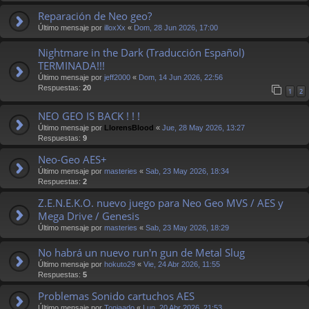
Reparación de Neo geo?
Último mensaje por
illoxXx
«
Dom, 28 Jun 2026, 17:00
Nightmare in the Dark (Traducción Español)
TERMINADA!!!
Último mensaje por
jeff2000
«
Dom, 14 Jun 2026, 22:56
Respuestas:
20
1
2
NEO GEO IS BACK ! ! !
Último mensaje por
LlorensBlood
«
Jue, 28 May 2026, 13:27
Respuestas:
9
Neo-Geo AES+
Último mensaje por
masteries
«
Sab, 23 May 2026, 18:34
Respuestas:
2
Z.E.N.E.K.O. nuevo juego para Neo Geo MVS / AES y
Mega Drive / Genesis
Último mensaje por
masteries
«
Sab, 23 May 2026, 18:29
No habrá un nuevo run'n gun de Metal Slug
Último mensaje por
hokuto29
«
Vie, 24 Abr 2026, 11:55
Respuestas:
5
Problemas Sonido cartuchos AES
Último mensaje por
Toniaado
«
Lun, 20 Abr 2026, 21:53