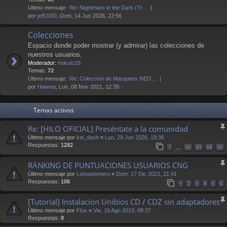
Último mensaje:
Re: Nightmare in the Dark (Tr…
por
jeff2000
, Dom, 14 Jun 2026, 22:56
Colecciones
Espacio donde poder mostrar (y admirar) las colecciones de
nuestros usuarios.
Moderador:
hokuto29
Temas:
72
Último mensaje:
Re: Coleccion de Marquees NEO…
por
Hawwa
, Lun, 08 Nov 2021, 12:39
Temas activos
Re: [HILO OFICIAL] Preséntate a la comunidad
Último mensaje por
kei_dash
«
Lun, 29 Jun 2026, 19:36
Respuestas:
1282
1
62
63
64
65
…
RÁNKING DE PUNTUACIONES USUARIOS CNG
Último mensaje por
Lomaslomero
«
Dom, 17 Dic 2023, 21:41
Respuestas:
106
1
2
3
4
5
6
[Tutorial] Instalacion Unibios CD / CDZ sin adaptadores
Último mensaje por
Flux
«
Vie, 16 Ago 2019, 08:37
Respuestas:
8