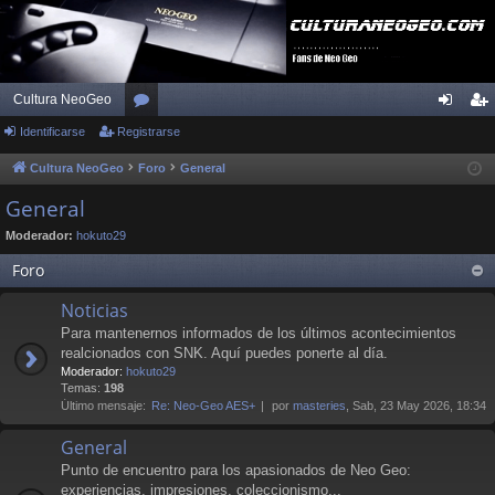
Cultura NeoGeo
Identificarse
Registrarse
or
de
eg
os
nti
ist
Cultura NeoGeo
Foro
General
fic
ra
General
ar
rs
Moderador:
hokuto29
se
e
Foro
Noticias
Para mantenernos informados de los últimos acontecimientos
realcionados con SNK. Aquí puedes ponerte al día.
Moderador:
hokuto29
Temas:
198
Último mensaje:
Re: Neo-Geo AES+
por
masteries
, Sab, 23 May 2026, 18:34
General
Punto de encuentro para los apasionados de Neo Geo:
experiencias, impresiones, coleccionismo...