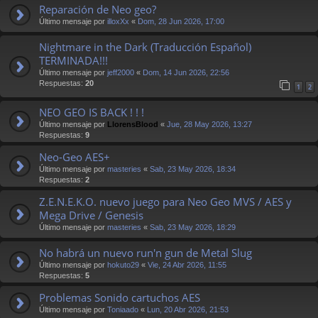
Reparación de Neo geo?
Último mensaje por
illoxXx
«
Dom, 28 Jun 2026, 17:00
Nightmare in the Dark (Traducción Español)
TERMINADA!!!
Último mensaje por
jeff2000
«
Dom, 14 Jun 2026, 22:56
Respuestas:
20
1
2
NEO GEO IS BACK ! ! !
Último mensaje por
LlorensBlood
«
Jue, 28 May 2026, 13:27
Respuestas:
9
Neo-Geo AES+
Último mensaje por
masteries
«
Sab, 23 May 2026, 18:34
Respuestas:
2
Z.E.N.E.K.O. nuevo juego para Neo Geo MVS / AES y
Mega Drive / Genesis
Último mensaje por
masteries
«
Sab, 23 May 2026, 18:29
No habrá un nuevo run'n gun de Metal Slug
Último mensaje por
hokuto29
«
Vie, 24 Abr 2026, 11:55
Respuestas:
5
Problemas Sonido cartuchos AES
Último mensaje por
Toniaado
«
Lun, 20 Abr 2026, 21:53