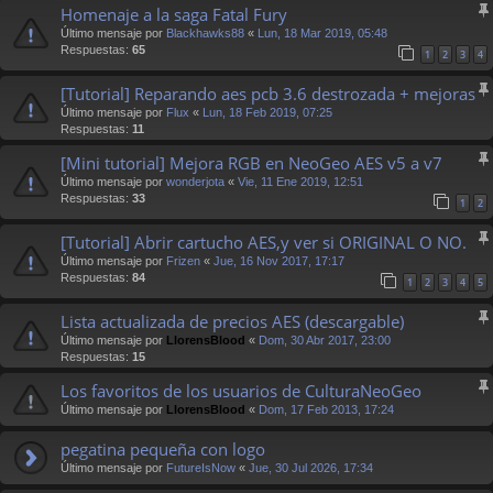
Homenaje a la saga Fatal Fury
Último mensaje por
Blackhawks88
«
Lun, 18 Mar 2019, 05:48
Respuestas:
65
1
2
3
4
[Tutorial] Reparando aes pcb 3.6 destrozada + mejoras
Último mensaje por
Flux
«
Lun, 18 Feb 2019, 07:25
Respuestas:
11
[Mini tutorial] Mejora RGB en NeoGeo AES v5 a v7
Último mensaje por
wonderjota
«
Vie, 11 Ene 2019, 12:51
Respuestas:
33
1
2
[Tutorial] Abrir cartucho AES,y ver si ORIGINAL O NO.
Último mensaje por
Frizen
«
Jue, 16 Nov 2017, 17:17
Respuestas:
84
1
2
3
4
5
Lista actualizada de precios AES (descargable)
Último mensaje por
LlorensBlood
«
Dom, 30 Abr 2017, 23:00
Respuestas:
15
Los favoritos de los usuarios de CulturaNeoGeo
Último mensaje por
LlorensBlood
«
Dom, 17 Feb 2013, 17:24
pegatina pequeña con logo
Último mensaje por
FutureIsNow
«
Jue, 30 Jul 2026, 17:34