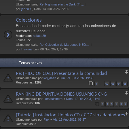
Último mensaje:
Re: Nightmare in the Dark (Tr…
por
jeff2000
, Dom, 14 Jun 2026, 22:56
Colecciones
Espacio donde poder mostrar (y admirar) las colecciones de
nuestros usuarios.
Moderador:
hokuto29
Temas:
72
Último mensaje:
Re: Coleccion de Marquees NEO…
por
Hawwa
, Lun, 08 Nov 2021, 12:39
Temas activos
Re: [HILO OFICIAL] Preséntate a la comunidad
Último mensaje por
kei_dash
«
Lun, 29 Jun 2026, 19:36
Respuestas:
1282
1
62
63
64
65
…
RÁNKING DE PUNTUACIONES USUARIOS CNG
Último mensaje por
Lomaslomero
«
Dom, 17 Dic 2023, 21:41
Respuestas:
106
1
2
3
4
5
6
[Tutorial] Instalacion Unibios CD / CDZ sin adaptadores
Último mensaje por
Flux
«
Vie, 16 Ago 2019, 08:37
Respuestas:
8