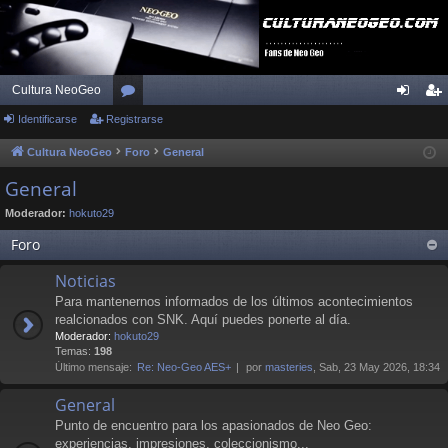
Cultura NeoGeo
Identificarse
Registrarse
or
de
eg
os
nti
ist
Cultura NeoGeo
Foro
General
fic
ra
General
ar
rs
Moderador:
hokuto29
se
e
Foro
Noticias
Para mantenernos informados de los últimos acontecimientos
realcionados con SNK. Aquí puedes ponerte al día.
Moderador:
hokuto29
Temas:
198
Último mensaje:
Re: Neo-Geo AES+
por
masteries
, Sab, 23 May 2026, 18:34
General
Punto de encuentro para los apasionados de Neo Geo:
experiencias, impresiones, coleccionismo...