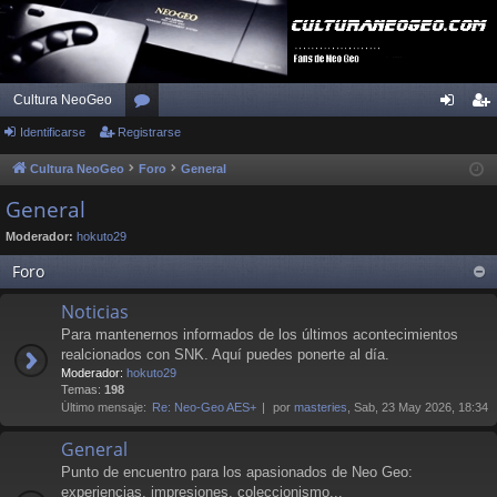
Cultura NeoGeo
Identificarse
Registrarse
or
de
eg
os
nti
ist
Cultura NeoGeo
Foro
General
fic
ra
General
ar
rs
Moderador:
hokuto29
se
e
Foro
Noticias
Para mantenernos informados de los últimos acontecimientos
realcionados con SNK. Aquí puedes ponerte al día.
Moderador:
hokuto29
Temas:
198
Último mensaje:
Re: Neo-Geo AES+
por
masteries
, Sab, 23 May 2026, 18:34
General
Punto de encuentro para los apasionados de Neo Geo:
experiencias, impresiones, coleccionismo...