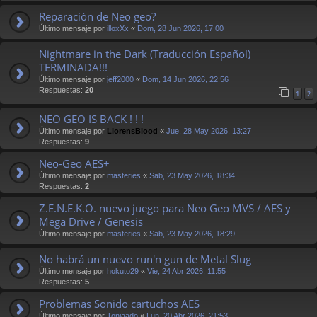
Reparación de Neo geo?
Último mensaje por
illoxXx
«
Dom, 28 Jun 2026, 17:00
Nightmare in the Dark (Traducción Español)
TERMINADA!!!
Último mensaje por
jeff2000
«
Dom, 14 Jun 2026, 22:56
Respuestas:
20
1
2
NEO GEO IS BACK ! ! !
Último mensaje por
LlorensBlood
«
Jue, 28 May 2026, 13:27
Respuestas:
9
Neo-Geo AES+
Último mensaje por
masteries
«
Sab, 23 May 2026, 18:34
Respuestas:
2
Z.E.N.E.K.O. nuevo juego para Neo Geo MVS / AES y
Mega Drive / Genesis
Último mensaje por
masteries
«
Sab, 23 May 2026, 18:29
No habrá un nuevo run'n gun de Metal Slug
Último mensaje por
hokuto29
«
Vie, 24 Abr 2026, 11:55
Respuestas:
5
Problemas Sonido cartuchos AES
Último mensaje por
Toniaado
«
Lun, 20 Abr 2026, 21:53