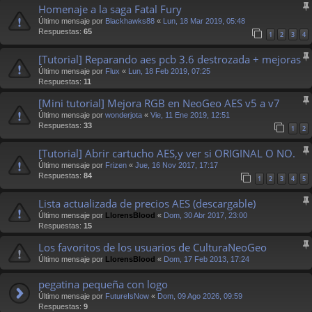
Homenaje a la saga Fatal Fury
Último mensaje por
Blackhawks88
«
Lun, 18 Mar 2019, 05:48
Respuestas:
65
1
2
3
4
[Tutorial] Reparando aes pcb 3.6 destrozada + mejoras
Último mensaje por
Flux
«
Lun, 18 Feb 2019, 07:25
Respuestas:
11
[Mini tutorial] Mejora RGB en NeoGeo AES v5 a v7
Último mensaje por
wonderjota
«
Vie, 11 Ene 2019, 12:51
Respuestas:
33
1
2
[Tutorial] Abrir cartucho AES,y ver si ORIGINAL O NO.
Último mensaje por
Frizen
«
Jue, 16 Nov 2017, 17:17
Respuestas:
84
1
2
3
4
5
Lista actualizada de precios AES (descargable)
Último mensaje por
LlorensBlood
«
Dom, 30 Abr 2017, 23:00
Respuestas:
15
Los favoritos de los usuarios de CulturaNeoGeo
Último mensaje por
LlorensBlood
«
Dom, 17 Feb 2013, 17:24
pegatina pequeña con logo
Último mensaje por
FutureIsNow
«
Dom, 09 Ago 2026, 09:59
Respuestas:
9