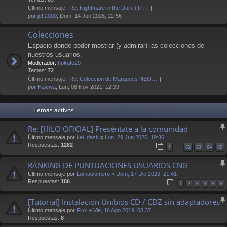
Último mensaje:
Re: Nightmare in the Dark (Tr…
por
jeff2000
, Dom, 14 Jun 2026, 22:56
Colecciones
Espacio donde poder mostrar (y admirar) las colecciones de
nuestros usuarios.
Moderador:
hokuto29
Temas:
72
Último mensaje:
Re: Coleccion de Marquees NEO…
por
Hawwa
, Lun, 08 Nov 2021, 12:39
Temas activos
Re: [HILO OFICIAL] Preséntate a la comunidad
Último mensaje por
kei_dash
«
Lun, 29 Jun 2026, 19:36
Respuestas:
1282
1
62
63
64
65
…
RÁNKING DE PUNTUACIONES USUARIOS CNG
Último mensaje por
Lomaslomero
«
Dom, 17 Dic 2023, 21:41
Respuestas:
106
1
2
3
4
5
6
[Tutorial] Instalacion Unibios CD / CDZ sin adaptadores
Último mensaje por
Flux
«
Vie, 16 Ago 2019, 08:37
Respuestas:
8