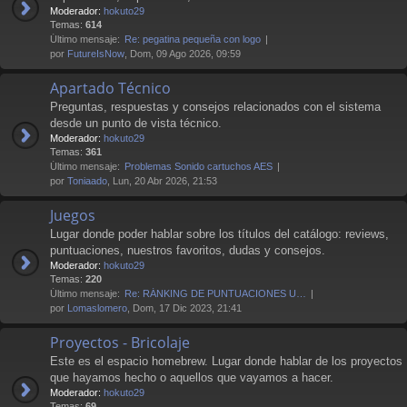
Moderador:
hokuto29
Temas:
614
Último mensaje:
Re: pegatina pequeña con logo
por
FutureIsNow
, Dom, 09 Ago 2026, 09:59
Apartado Técnico
Preguntas, respuestas y consejos relacionados con el sistema
desde un punto de vista técnico.
Moderador:
hokuto29
Temas:
361
Último mensaje:
Problemas Sonido cartuchos AES
por
Toniaado
, Lun, 20 Abr 2026, 21:53
Juegos
Lugar donde poder hablar sobre los títulos del catálogo: reviews,
puntuaciones, nuestros favoritos, dudas y consejos.
Moderador:
hokuto29
Temas:
220
Último mensaje:
Re: RÁNKING DE PUNTUACIONES U…
por
Lomaslomero
, Dom, 17 Dic 2023, 21:41
Proyectos - Bricolaje
Este es el espacio homebrew. Lugar donde hablar de los proyectos
que hayamos hecho o aquellos que vayamos a hacer.
Moderador:
hokuto29
Temas:
69