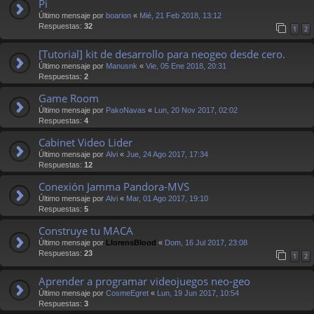
Pi
Último mensaje por
boarion
«
Mié, 21 Feb 2018, 13:12
Respuestas:
32
1
2
[Tutorial] kit de desarrollo para neogeo desde cero.
Último mensaje por
Manusnk
«
Vie, 05 Ene 2018, 20:31
Respuestas:
2
Game Room
Último mensaje por
PakoNavas
«
Lun, 20 Nov 2017, 02:02
Respuestas:
4
Cabinet Video Lider
Último mensaje por
Alvi
«
Jue, 24 Ago 2017, 17:34
Respuestas:
12
Conexión Jamma Pandora-MVS
Último mensaje por
Alvi
«
Mar, 01 Ago 2017, 19:10
Respuestas:
5
Construye tu MACA
Último mensaje por
LlorensBlood
«
Dom, 16 Jul 2017, 23:08
Respuestas:
23
1
2
Aprender a programar videojuegos neo-geo
Último mensaje por
CosmeEgret
«
Lun, 19 Jun 2017, 10:54
Respuestas:
3