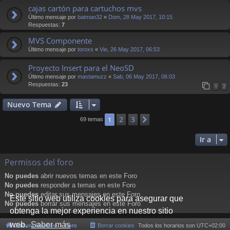
cajas cartón para cartuchos mvs
Último mensaje por
batman32
«
Dom, 28 May 2017, 10:15
Respuestas:
7
MVS Componente
Último mensaje por
toroxs
«
Vie, 26 May 2017, 06:53
Proyecto Insert para el NeoSD
Último mensaje por
mastamuzz
«
Sab, 06 May 2017, 06:03
Respuestas:
23
1
2
Nuevo Tema
2
3
1
Siguiente
69 temas
Ir a
Permisos del foro
No puedes
abrir nuevos temas en este Foro
No puedes
responder a temas en este Foro
No puedes
editar sus mensajes en este Foro
Este sitio web utiliza cookies para asegurar que
No puedes
borrar sus mensajes en este Foro
obtenga la mejor experiencia en nuestro sitio
web.
Saber más
Cultura NeoGeo
Foro
Borrar cookies
Todos los horarios son
UTC+02:00