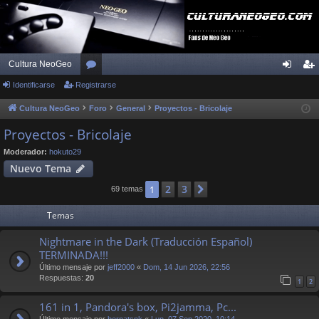
Cultura NeoGeo
Identificarse
Registrarse
or
de
eg
os
nti
ist
Cultura NeoGeo
Foro
General
Proyectos - Bricolaje
fic
ra
Proyectos - Bricolaje
ar
rs
Moderador:
hokuto29
Nuevo Tema
se
e
2
3
1
Siguiente
69 temas
Temas
Nightmare in the Dark (Traducción Español)
TERMINADA!!!
Último mensaje por
jeff2000
«
Dom, 14 Jun 2026, 22:56
Respuestas:
20
1
2
161 in 1, Pandora's box, Pi2jamma, Pc...
Último mensaje por
bernatsnk
«
Lun, 07 Sep 2020, 10:14