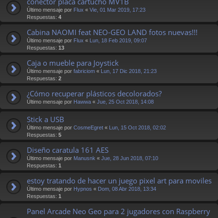
conector placa cartucho MV1B
Último mensaje por
Flux
«
Vie, 01 Mar 2019, 17:23
Respuestas:
4
Cabina NAOMI feat NEO-GEO LAND fotos nuevas!!!
Último mensaje por
Flux
«
Lun, 18 Feb 2019, 09:07
Respuestas:
13
Caja o mueble para Joystick
Último mensaje por
fabriciom
«
Lun, 17 Dic 2018, 21:23
Respuestas:
2
¿Cómo recuperar plásticos decolorados?
Último mensaje por
Hawwa
«
Jue, 25 Oct 2018, 14:08
Stick a USB
Último mensaje por
CosmeEgret
«
Lun, 15 Oct 2018, 02:02
Respuestas:
5
Diseño caratula 161 AES
Último mensaje por
Manusnk
«
Jue, 28 Jun 2018, 07:10
Respuestas:
1
estoy tratando de hacer un juego pixel art para moviles
Último mensaje por
Hypnos
«
Dom, 08 Abr 2018, 13:34
Respuestas:
1
Panel Arcade Neo Geo para 2 jugadores con Raspberry