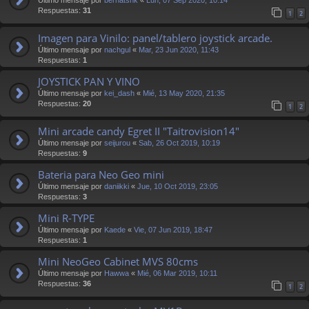
Respuestas:
31
1
2
Imagen para Vinilo: panel/tablero joystick arcade.
Último mensaje por
nachgul
«
Mar, 23 Jun 2020, 11:43
Respuestas:
1
JOYSTICK PAN Y VINO
Último mensaje por
kei_dash
«
Mié, 13 May 2020, 21:35
Respuestas:
20
1
2
Mini arcade candy Egret II "Taitrovision14"
Último mensaje por
seijurou
«
Sab, 26 Oct 2019, 10:19
Respuestas:
9
Bateria para Neo Geo mini
Último mensaje por
daniikki
«
Jue, 10 Oct 2019, 23:05
Respuestas:
3
Mini R-TYPE
Último mensaje por
Kaede
«
Vie, 07 Jun 2019, 18:47
Respuestas:
1
Mini NeoGeo Cabinet MVS 80cms
Último mensaje por
Hawwa
«
Mié, 06 Mar 2019, 10:11
Respuestas:
36
1
2