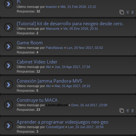
Pi
Último mensaje por
boarion
«
Mié, 21 Feb 2018, 13:12
Respuestas:
32
1
2
[Tutorial] kit de desarrollo para neogeo desde cero.
Último mensaje por
Manusnk
«
Vie, 05 Ene 2018, 20:31
Respuestas:
2
Game Room
Último mensaje por
PakoNavas
«
Lun, 20 Nov 2017, 02:02
Respuestas:
4
Cabinet Video Lider
Último mensaje por
Alvi
«
Jue, 24 Ago 2017, 17:34
Respuestas:
12
Conexión Jamma Pandora-MVS
Último mensaje por
Alvi
«
Mar, 01 Ago 2017, 19:10
Respuestas:
5
Construye tu MACA
Último mensaje por
LlorensBlood
«
Dom, 16 Jul 2017, 23:08
Respuestas:
23
1
2
Aprender a programar videojuegos neo-geo
Último mensaje por
CosmeEgret
«
Lun, 19 Jun 2017, 10:54
Respuestas:
3