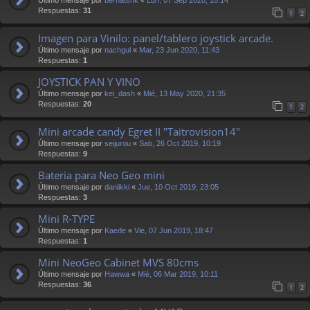
Respuestas:
31
1
2
Imagen para Vinilo: panel/tablero joystick arcade.
Último mensaje por
nachgul
«
Mar, 23 Jun 2020, 11:43
Respuestas:
1
JOYSTICK PAN Y VINO
Último mensaje por
kei_dash
«
Mié, 13 May 2020, 21:35
Respuestas:
20
1
2
Mini arcade candy Egret II "Taitrovision14"
Último mensaje por
seijurou
«
Sab, 26 Oct 2019, 10:19
Respuestas:
9
Bateria para Neo Geo mini
Último mensaje por
daniikki
«
Jue, 10 Oct 2019, 23:05
Respuestas:
3
Mini R-TYPE
Último mensaje por
Kaede
«
Vie, 07 Jun 2019, 18:47
Respuestas:
1
Mini NeoGeo Cabinet MVS 80cms
Último mensaje por
Hawwa
«
Mié, 06 Mar 2019, 10:11
Respuestas:
36
1
2