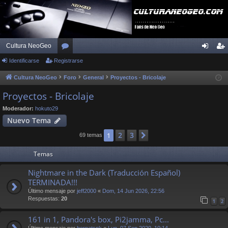
Cultura NeoGeo
Identificarse
Registrarse
or
de
eg
os
nti
ist
Cultura NeoGeo
Foro
General
Proyectos - Bricolaje
fic
ra
Proyectos - Bricolaje
ar
rs
Moderador:
hokuto29
Nuevo Tema
se
e
2
3
1
Siguiente
69 temas
Temas
Nightmare in the Dark (Traducción Español)
TERMINADA!!!
Último mensaje por
jeff2000
«
Dom, 14 Jun 2026, 22:56
Respuestas:
20
1
2
161 in 1, Pandora's box, Pi2jamma, Pc...
Último mensaje por
bernatsnk
«
Lun, 07 Sep 2020, 10:14