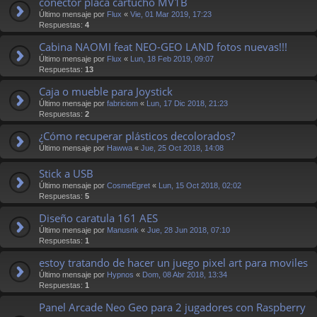
conector placa cartucho MV1B
Último mensaje por
Flux
«
Vie, 01 Mar 2019, 17:23
Respuestas:
4
Cabina NAOMI feat NEO-GEO LAND fotos nuevas!!!
Último mensaje por
Flux
«
Lun, 18 Feb 2019, 09:07
Respuestas:
13
Caja o mueble para Joystick
Último mensaje por
fabriciom
«
Lun, 17 Dic 2018, 21:23
Respuestas:
2
¿Cómo recuperar plásticos decolorados?
Último mensaje por
Hawwa
«
Jue, 25 Oct 2018, 14:08
Stick a USB
Último mensaje por
CosmeEgret
«
Lun, 15 Oct 2018, 02:02
Respuestas:
5
Diseño caratula 161 AES
Último mensaje por
Manusnk
«
Jue, 28 Jun 2018, 07:10
Respuestas:
1
estoy tratando de hacer un juego pixel art para moviles
Último mensaje por
Hypnos
«
Dom, 08 Abr 2018, 13:34
Respuestas:
1
Panel Arcade Neo Geo para 2 jugadores con Raspberry