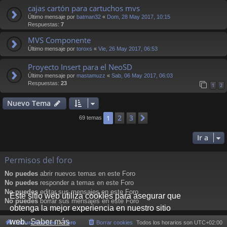
cajas cartón para cartuchos mvs
Último mensaje por
batman32
«
Dom, 28 May 2017, 10:15
Respuestas:
7
MVS Componente
Último mensaje por
toroxs
«
Vie, 26 May 2017, 06:53
Proyecto Insert para el NeoSD
Último mensaje por
mastamuzz
«
Sab, 06 May 2017, 06:03
Respuestas:
23
1
2
Nuevo Tema
2
3
1
Siguiente
69 temas
Ir a
Permisos del foro
No puedes
abrir nuevos temas en este Foro
No puedes
responder a temas en este Foro
No puedes
editar sus mensajes en este Foro
Este sitio web utiliza cookies para asegurar que
No puedes
borrar sus mensajes en este Foro
obtenga la mejor experiencia en nuestro sitio
web.
Saber más
Cultura NeoGeo
Foro
Borrar cookies
Todos los horarios son
UTC+02:00