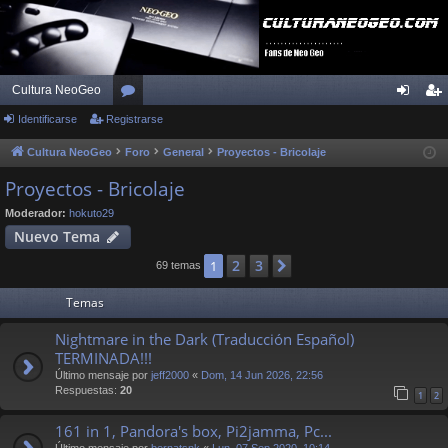
Cultura NeoGeo
Identificarse
Registrarse
or
de
eg
os
nti
ist
Cultura NeoGeo
Foro
General
Proyectos - Bricolaje
fic
ra
Proyectos - Bricolaje
ar
rs
Moderador:
hokuto29
Nuevo Tema
se
e
2
3
1
Siguiente
69 temas
Temas
Nightmare in the Dark (Traducción Español)
TERMINADA!!!
Último mensaje por
jeff2000
«
Dom, 14 Jun 2026, 22:56
Respuestas:
20
1
2
161 in 1, Pandora's box, Pi2jamma, Pc...
Último mensaje por
bernatsnk
«
Lun, 07 Sep 2020, 10:14