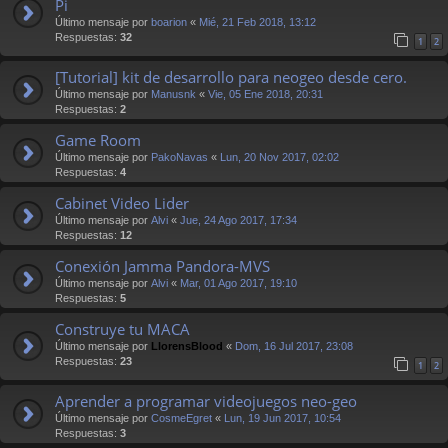
Pi
Último mensaje por
boarion
«
Mié, 21 Feb 2018, 13:12
Respuestas:
32
1
2
[Tutorial] kit de desarrollo para neogeo desde cero.
Último mensaje por
Manusnk
«
Vie, 05 Ene 2018, 20:31
Respuestas:
2
Game Room
Último mensaje por
PakoNavas
«
Lun, 20 Nov 2017, 02:02
Respuestas:
4
Cabinet Video Lider
Último mensaje por
Alvi
«
Jue, 24 Ago 2017, 17:34
Respuestas:
12
Conexión Jamma Pandora-MVS
Último mensaje por
Alvi
«
Mar, 01 Ago 2017, 19:10
Respuestas:
5
Construye tu MACA
Último mensaje por
LlorensBlood
«
Dom, 16 Jul 2017, 23:08
Respuestas:
23
1
2
Aprender a programar videojuegos neo-geo
Último mensaje por
CosmeEgret
«
Lun, 19 Jun 2017, 10:54
Respuestas:
3