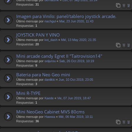
Respuestas:
31
1
2
Imagen para Vinilo: panel/tablero joystick arcade.
Último mensaje por
nachgul
«
Mar, 23 Jun 2020, 11:43
Respuestas:
1
JOYSTICK PAN Y VINO
Último mensaje por
kei_dash
«
Mié, 13 May 2020, 21:35
Respuestas:
20
1
2
Mini arcade candy Egret II "Taitrovision14"
Último mensaje por
seijurou
«
Sab, 26 Oct 2019, 10:19
Respuestas:
9
Bateria para Neo Geo mini
Último mensaje por
daniikki
«
Jue, 10 Oct 2019, 23:05
Respuestas:
3
Mini R-TYPE
Último mensaje por
Kaede
«
Vie, 07 Jun 2019, 18:47
Respuestas:
1
Mini NeoGeo Cabinet MVS 80cms
Último mensaje por
Hawwa
«
Mié, 06 Mar 2019, 10:11
Respuestas:
36
1
2