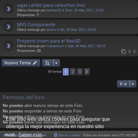
cajas cartón para cartuchos mvs
Último mensaje por
batman32
«
Dom, 28 May 2017, 10:15
Respuestas:
7
MVS Componente
Último mensaje por
toroxs
«
Vie, 26 May 2017, 06:53
Proyecto Insert para el NeoSD
Último mensaje por
mastamuzz
«
Sab, 06 May 2017, 06:03
Respuestas:
23
1
2
Nuevo Tema
2
3
1
Siguiente
69 temas
Ir a
Permisos del foro
No puedes
abrir nuevos temas en este Foro
No puedes
responder a temas en este Foro
No puedes
editar sus mensajes en este Foro
Este sitio web utiliza cookies para asegurar que
No puedes
borrar sus mensajes en este Foro
obtenga la mejor experiencia en nuestro sitio
web.
Saber más
Cultura NeoGeo
Foro
Borrar cookies
Todos los horarios son
UTC+02:00