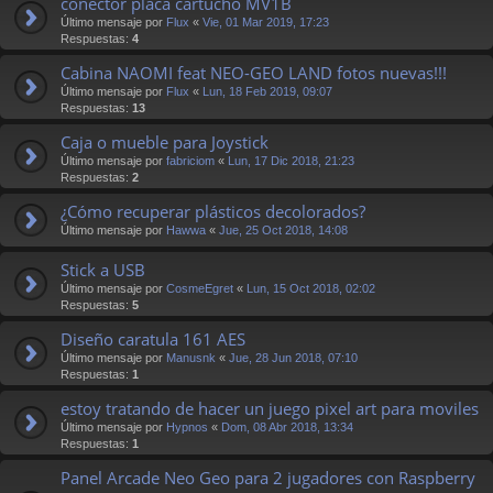
conector placa cartucho MV1B
Último mensaje por
Flux
«
Vie, 01 Mar 2019, 17:23
Respuestas:
4
Cabina NAOMI feat NEO-GEO LAND fotos nuevas!!!
Último mensaje por
Flux
«
Lun, 18 Feb 2019, 09:07
Respuestas:
13
Caja o mueble para Joystick
Último mensaje por
fabriciom
«
Lun, 17 Dic 2018, 21:23
Respuestas:
2
¿Cómo recuperar plásticos decolorados?
Último mensaje por
Hawwa
«
Jue, 25 Oct 2018, 14:08
Stick a USB
Último mensaje por
CosmeEgret
«
Lun, 15 Oct 2018, 02:02
Respuestas:
5
Diseño caratula 161 AES
Último mensaje por
Manusnk
«
Jue, 28 Jun 2018, 07:10
Respuestas:
1
estoy tratando de hacer un juego pixel art para moviles
Último mensaje por
Hypnos
«
Dom, 08 Abr 2018, 13:34
Respuestas:
1
Panel Arcade Neo Geo para 2 jugadores con Raspberry