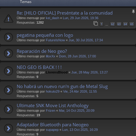
Temas
Re: [HILO OFICIAL] Preséntate a la comunidad
Último mensaje por
kei_dash
«
Lun, 29 Jun 2026, 19:36
Respuestas:
1282
1
62
63
64
65
…
pegatina pequeña con logo
Último mensaje por
FutureIsNow
«
Jue, 30 Jul 2026, 17:34
Reparación de Neo geo?
Último mensaje por
illoxXx
«
Dom, 28 Jun 2026, 17:00
NEO GEO IS BACK ! ! !
Último mensaje por
LlorensBlood
«
Jue, 28 May 2026, 13:27
Respuestas:
9
No habrá un nuevo run'n gun de Metal Slug
Último mensaje por
hokuto29
«
Vie, 24 Abr 2026, 11:55
Respuestas:
5
Ultimate SNK Move List Anthology
Último mensaje por
Frizen
«
Mar, 14 Oct 2025, 20:09
Respuestas:
19
Adaptador Bluetooth para Neogeo
Último mensaje por
supapep
«
Lun, 13 Oct 2025, 16:29
Respuestas:
9