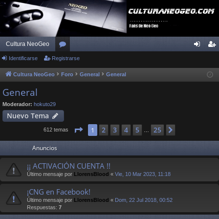
Cultura NeoGeo
Identificarse
Registrarse
or
de
eg
os
nti
ist
Cultura NeoGeo
Foro
General
General
fic
ra
General
ar
rs
Moderador:
hokuto29
Nuevo Tema
se
e
Página
1
de
25
2
3
4
5
25
1
Siguiente
612 temas
…
Anuncios
¡¡ ACTIVACIÓN CUENTA !!
Último mensaje por
LlorensBlood
«
Vie, 10 Mar 2023, 11:18
¡CNG en Facebook!
Último mensaje por
LlorensBlood
«
Dom, 22 Jul 2018, 00:52
Respuestas:
7