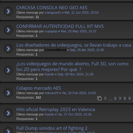
CARCASA CONSOLA NEO GEO AES
Último mensaje por
manguta42
«
Mié, 11 Jun 2025, 20:53
Respuestas:
11
CONFIRMAR AUTENTICIDAD FULL KIT MVS
Último mensaje por
supapep
«
Mar, 20 May 2025, 15:37
Respuestas:
1
Los diseñadores de videojuegos, se llevan trabajo a casa
Último mensaje por
LlorensBlood
«
Sab, 26 Abr 2025, 11:00
Respuestas:
1
¿Los videojuegos de mundo abierto, Full 3D, son como
los 2D pero mejores? Por qué. ?
Último mensaje por
Kaede
«
Sab, 09 Nov 2024, 21:28
Respuestas:
1
Colapso mercado AES
Último mensaje por
hokuto29
«
Vie, 16 Feb 2024, 14:50
Respuestas:
162
1
6
7
8
9
…
Hilo oficial Retroplay 2023 en Valencia
Último mensaje por
Kaede
«
Vie, 27 Oct 2023, 10:30
Respuestas:
1
Full Dump sonidos art of fighting 2
Último mensaje por
bsglover
«
Lun, 17 Abr 2023, 18:22