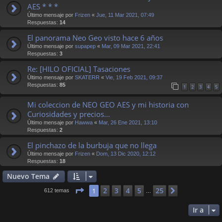
AES * * *
Último mensaje por
Frizen
«
Jue, 11 Mar 2021, 07:49
Respuestas:
14
El panorama Neo Geo visto hace 6 años
Último mensaje por
supapep
«
Mar, 09 Mar 2021, 22:41
Respuestas:
3
Re: [HILO OFICIAL] Tasaciones
Último mensaje por
SKATERR
«
Vie, 19 Feb 2021, 09:37
Respuestas:
85
1
2
3
4
5
Mi coleccion de NEO GEO AES y mi historia con
Curiosidades y precios...
Último mensaje por
Hawwa
«
Mar, 26 Ene 2021, 13:10
Respuestas:
2
El pinchazo de la burbuja que no llega
Último mensaje por
Frizen
«
Dom, 13 Dic 2020, 12:12
Respuestas:
18
Nuevo Tema
Página
1
de
25
2
3
4
5
25
1
Siguiente
612 temas
…
Ir a