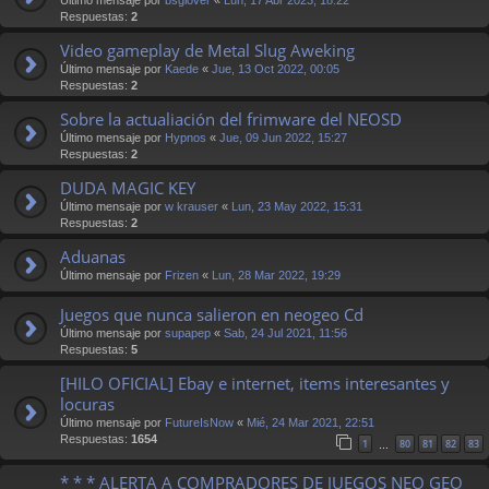
Respuestas:
2
Video gameplay de Metal Slug Aweking
Último mensaje por
Kaede
«
Jue, 13 Oct 2022, 00:05
Respuestas:
2
Sobre la actualiación del frimware del NEOSD
Último mensaje por
Hypnos
«
Jue, 09 Jun 2022, 15:27
Respuestas:
2
DUDA MAGIC KEY
Último mensaje por
w krauser
«
Lun, 23 May 2022, 15:31
Respuestas:
2
Aduanas
Último mensaje por
Frizen
«
Lun, 28 Mar 2022, 19:29
Juegos que nunca salieron en neogeo Cd
Último mensaje por
supapep
«
Sab, 24 Jul 2021, 11:56
Respuestas:
5
[HILO OFICIAL] Ebay e internet, items interesantes y
locuras
Último mensaje por
FutureIsNow
«
Mié, 24 Mar 2021, 22:51
Respuestas:
1654
1
80
81
82
83
…
* * * ALERTA A COMPRADORES DE JUEGOS NEO GEO