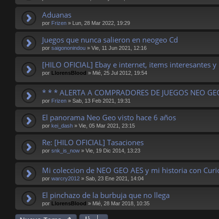
Aduanas
por
Frizen
»
Lun, 28 Mar 2022, 19:29
Juegos que nunca salieron en neogeo Cd
por
saigononindou
»
Vie, 11 Jun 2021, 12:16
[HILO OFICIAL] Ebay e internet, items interesantes y
por
LlorensBlood
»
Mié, 25 Jul 2012, 19:54
* * * ALERTA A COMPRADORES DE JUEGOS NEO GEO
por
Frizen
»
Sab, 13 Feb 2021, 19:31
El panorama Neo Geo visto hace 6 años
por
kei_dash
»
Vie, 05 Mar 2021, 23:15
Re: [HILO OFICIAL] Tasaciones
por
snk_is_now
»
Vie, 19 Dic 2014, 13:23
Mi coleccion de NEO GEO AES y mi historia con Curio
por
warcry2012
»
Sab, 23 Ene 2021, 14:04
El pinchazo de la burbuja que no llega
por
LlorensBlood
»
Mié, 28 Mar 2018, 10:35