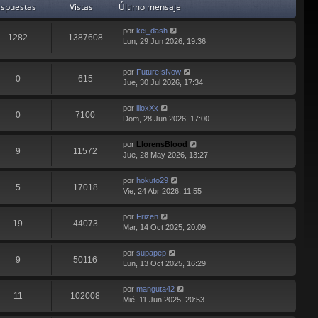
spuestas
Vistas
Último mensaje
por
kei_dash
1282
1387608
Lun, 29 Jun 2026, 19:36
por
FutureIsNow
0
615
Jue, 30 Jul 2026, 17:34
por
illoxXx
0
7100
Dom, 28 Jun 2026, 17:00
por
LlorensBlood
9
11572
Jue, 28 May 2026, 13:27
por
hokuto29
5
17018
Vie, 24 Abr 2026, 11:55
por
Frizen
19
44073
Mar, 14 Oct 2025, 20:09
por
supapep
9
50116
Lun, 13 Oct 2025, 16:29
por
manguta42
11
102008
Mié, 11 Jun 2025, 20:53