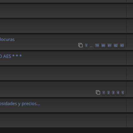
 locuras
1
79
80
81
82
83
…
 AES * * *
1
2
3
4
5
sidades y precios...