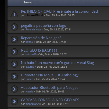
Temas
Re: [HILO OFICIAL] Preséntate a la comunidad
por
LlorensBlood
»
Mar, 19 Jun 2012, 08:35
pegatina pequeña con logo
por
FutureIsNow
»
Jue, 30 Jul 2026, 17:34
Reparación de Neo geo?
por
illoxXx
»
Dom, 28 Jun 2026, 17:00
NEO GEO IS BACK ! ! !
por
hokuto29
»
Vie, 24 Abr 2026, 13:02
No habrá un nuevo run'n gun de Metal Slug
por
Saurus
»
Dom, 23 Feb 2025, 15:34
Ultimate SNK Move List Anthology
por
Frizen
»
Lun, 25 Mar 2024, 12:24
Adaptador Bluetooth para Neogeo
por
Kaede
»
Sab, 01 Abr 2023, 10:49
CARCASA CONSOLA NEO GEO AES
por
manguta42
»
Vie, 28 Feb 2020, 17:31