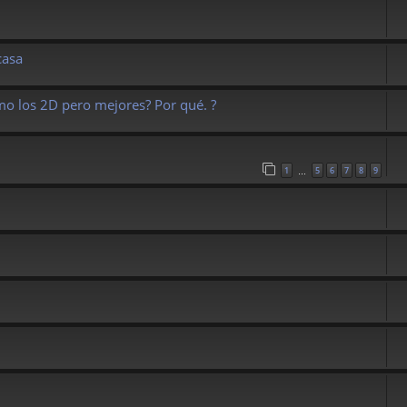
casa
mo los 2D pero mejores? Por qué. ?
1
5
6
7
8
9
…