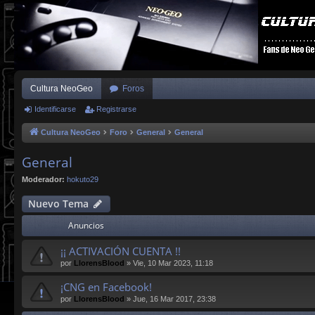
Cultura NeoGeo
Foros
Identificarse
Registrarse
Cultura NeoGeo
Foro
General
General
General
Moderador:
hokuto29
Nuevo Tema
Anuncios
¡¡ ACTIVACIÓN CUENTA !!
por
LlorensBlood
»
Vie, 10 Mar 2023, 11:18
¡CNG en Facebook!
por
LlorensBlood
»
Jue, 16 Mar 2017, 23:38