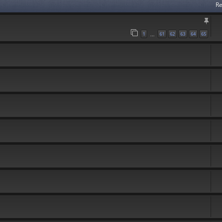
Re
1
61
62
63
64
65
…