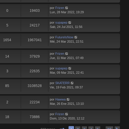
por
Frizen
0
19403
Lun, 28 Mar 2022, 19:29
por
supapep
5
24217
Sab, 24 Jul 2021, 11:56
por
FutureIsNow
1654
1967041
Mié, 24 Mar 2021, 22:51
por
Frizen
14
37929
Jue, 11 Mar 2021, 07:49
por
supapep
3
22635
Mar, 09 Mar 2021, 22:41
por
SKATERR
85
3108528
Vie, 19 Feb 2021, 09:37
por
Hawwa
2
22234
Mar, 26 Ene 2021, 13:10
por
Frizen
18
73886
Dom, 13 Dic 2020, 12:12