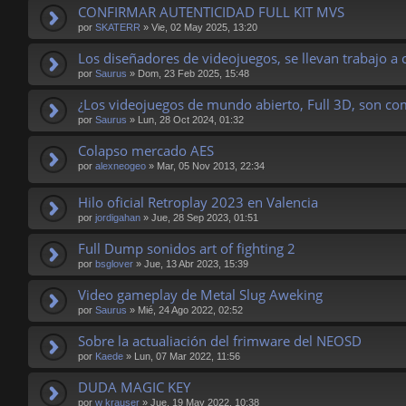
CONFIRMAR AUTENTICIDAD FULL KIT MVS
por
SKATERR
»
Vie, 02 May 2025, 13:20
Los diseñadores de videojuegos, se llevan trabajo a 
por
Saurus
»
Dom, 23 Feb 2025, 15:48
¿Los videojuegos de mundo abierto, Full 3D, son co
por
Saurus
»
Lun, 28 Oct 2024, 01:32
Colapso mercado AES
por
alexneogeo
»
Mar, 05 Nov 2013, 22:34
Hilo oficial Retroplay 2023 en Valencia
por
jordigahan
»
Jue, 28 Sep 2023, 01:51
Full Dump sonidos art of fighting 2
por
bsglover
»
Jue, 13 Abr 2023, 15:39
Video gameplay de Metal Slug Aweking
por
Saurus
»
Mié, 24 Ago 2022, 02:52
Sobre la actualiación del frimware del NEOSD
por
Kaede
»
Lun, 07 Mar 2022, 11:56
DUDA MAGIC KEY
por
w krauser
»
Jue, 19 May 2022, 10:38