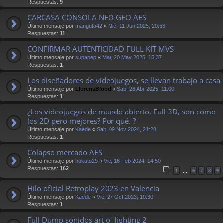
Respuestas:
9
CARCASA CONSOLA NEO GEO AES
Último mensaje por
manguta42
«
Mié, 11 Jun 2025, 20:53
Respuestas:
11
CONFIRMAR AUTENTICIDAD FULL KIT MVS
Último mensaje por
supapep
«
Mar, 20 May 2025, 15:37
Respuestas:
1
Los diseñadores de videojuegos, se llevan trabajo a casa
Último mensaje por
LlorensBlood
«
Sab, 26 Abr 2025, 11:00
Respuestas:
1
¿Los videojuegos de mundo abierto, Full 3D, son como
los 2D pero mejores? Por qué. ?
Último mensaje por
Kaede
«
Sab, 09 Nov 2024, 21:28
Respuestas:
1
Colapso mercado AES
Último mensaje por
hokuto29
«
Vie, 16 Feb 2024, 14:50
Respuestas:
162
1
6
7
8
9
…
Hilo oficial Retroplay 2023 en Valencia
Último mensaje por
Kaede
«
Vie, 27 Oct 2023, 10:30
Respuestas:
1
Full Dump sonidos art of fighting 2