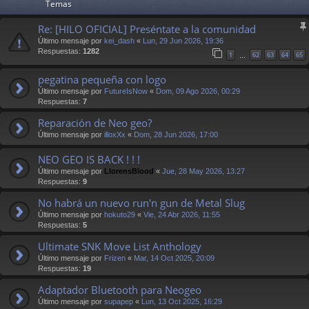
Temas
Re: [HILO OFICIAL] Preséntate a la comunidad
Último mensaje por
kei_dash
«
Lun, 29 Jun 2026, 19:36
Respuestas:
1282
1
62
63
64
65
…
pegatina pequeña con logo
Último mensaje por
FutureIsNow
«
Dom, 09 Ago 2026, 00:29
Respuestas:
7
Reparación de Neo geo?
Último mensaje por
illoxXx
«
Dom, 28 Jun 2026, 17:00
NEO GEO IS BACK ! ! !
Último mensaje por
LlorensBlood
«
Jue, 28 May 2026, 13:27
Respuestas:
9
No habrá un nuevo run'n gun de Metal Slug
Último mensaje por
hokuto29
«
Vie, 24 Abr 2026, 11:55
Respuestas:
5
Ultimate SNK Move List Anthology
Último mensaje por
Frizen
«
Mar, 14 Oct 2025, 20:09
Respuestas:
19
Adaptador Bluetooth para Neogeo
Último mensaje por
supapep
«
Lun, 13 Oct 2025, 16:29