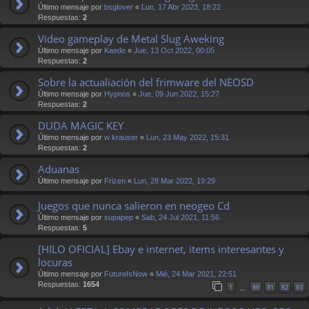
Último mensaje por
bsglover
«
Lun, 17 Abr 2023, 18:22
Respuestas:
2
Video gameplay de Metal Slug Aweking
Último mensaje por
Kaede
«
Jue, 13 Oct 2022, 00:05
Respuestas:
2
Sobre la actualiación del frimware del NEOSD
Último mensaje por
Hypnos
«
Jue, 09 Jun 2022, 15:27
Respuestas:
2
DUDA MAGIC KEY
Último mensaje por
w krauser
«
Lun, 23 May 2022, 15:31
Respuestas:
2
Aduanas
Último mensaje por
Frizen
«
Lun, 28 Mar 2022, 19:29
Juegos que nunca salieron en neogeo Cd
Último mensaje por
supapep
«
Sab, 24 Jul 2021, 11:56
Respuestas:
5
[HILO OFICIAL] Ebay e internet, items interesantes y
locuras
Último mensaje por
FutureIsNow
«
Mié, 24 Mar 2021, 22:51
Respuestas:
1654
1
80
81
82
83
…