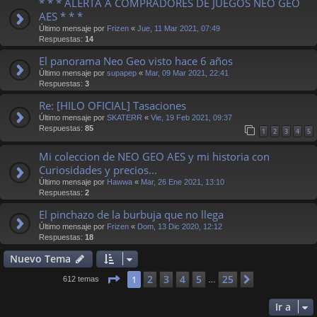
* * * ALERTA A COMPRADORES DE JUEGOS NEO GEO
AES * * *
Último mensaje por
Frizen
«
Jue, 11 Mar 2021, 07:49
Respuestas:
14
El panorama Neo Geo visto hace 6 años
Último mensaje por
supapep
«
Mar, 09 Mar 2021, 22:41
Respuestas:
3
Re: [HILO OFICIAL] Tasaciones
Último mensaje por
SKATERR
«
Vie, 19 Feb 2021, 09:37
Respuestas:
85
1
2
3
4
5
Mi coleccion de NEO GEO AES y mi historia con
Curiosidades y precios...
Último mensaje por
Hawwa
«
Mar, 26 Ene 2021, 13:10
Respuestas:
2
El pinchazo de la burbuja que no llega
Último mensaje por
Frizen
«
Dom, 13 Dic 2020, 12:12
Respuestas:
18
Nuevo Tema
Página
1
de
25
2
3
4
5
25
1
Siguiente
612 temas
…
Ir a