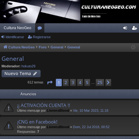
Cultura NeoGeo
Identificarse
Registrarse
or
de
eg
os
nti
ist
Cultura NeoGeo
Foro
General
General
fic
ra
General
ar
rs
Moderador:
hokuto29
Nuevo Tema
se
e
Página
1
de
25
2
3
4
5
25
1
Siguiente
612 temas
…
Anuncios
¡¡ ACTIVACIÓN CUENTA !!
Último mensaje por
LlorensBlood
«
Vie, 10 Mar 2023, 11:18
¡CNG en Facebook!
Último mensaje por
LlorensBlood
«
Dom, 22 Jul 2018, 00:52
Respuestas:
7