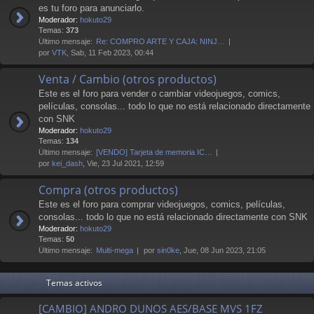
es tu foro para anunciarlo.
Moderador:
hokuto29
Temas:
373
Último mensaje:
Re: COMPRO ARTE Y CAJA: NINJ…
por
VTK
, Sab, 11 Feb 2023, 00:44
Venta / Cambio (otros productos)
Este es el foro para vender o cambiar videojuegos, comics,
películas, consolas... todo lo que no está relacionado directamente
con SNK
Moderador:
hokuto29
Temas:
134
Último mensaje:
[VENDO] Tarjeta de memoria IC…
por
kei_dash
, Vie, 23 Jul 2021, 12:59
Compra (otros productos)
Este es el foro para comprar videojuegos, comics, películas,
consolas... todo lo que no está relacionado directamente con SNK
Moderador:
hokuto29
Temas:
50
Último mensaje:
Multi-mega
por
sin0ke
, Jue, 08 Jun 2023, 21:05
Temas activos
[CAMBIO] ANDRO DUNOS AES/BASE MVS 1FZ