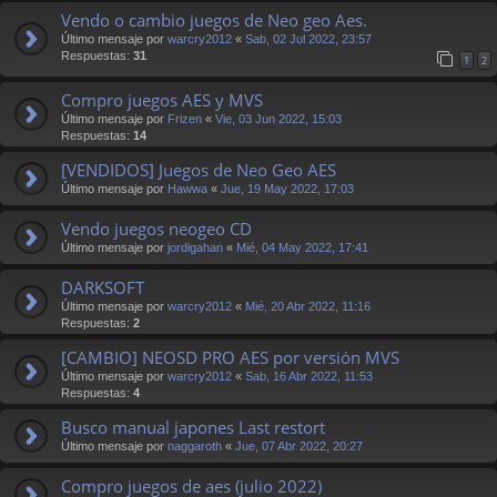
Vendo o cambio juegos de Neo geo Aes.
Último mensaje por
warcry2012
«
Sab, 02 Jul 2022, 23:57
Respuestas:
31
1
2
Compro juegos AES y MVS
Último mensaje por
Frizen
«
Vie, 03 Jun 2022, 15:03
Respuestas:
14
[VENDIDOS] Juegos de Neo Geo AES
Último mensaje por
Hawwa
«
Jue, 19 May 2022, 17:03
Vendo juegos neogeo CD
Último mensaje por
jordigahan
«
Mié, 04 May 2022, 17:41
DARKSOFT
Último mensaje por
warcry2012
«
Mié, 20 Abr 2022, 11:16
Respuestas:
2
[CAMBIO] NEOSD PRO AES por versión MVS
Último mensaje por
warcry2012
«
Sab, 16 Abr 2022, 11:53
Respuestas:
4
Busco manual japones Last restort
Último mensaje por
naggaroth
«
Jue, 07 Abr 2022, 20:27
Compro juegos de aes (julio 2022)