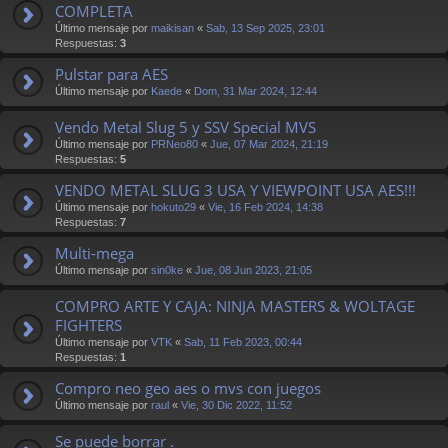
COMPLETA
Último mensaje por
maikisan
«
Sab, 13 Sep 2025, 23:01
Respuestas:
3
Pulstar para AES
Último mensaje por
Kaede
«
Dom, 31 Mar 2024, 12:44
Vendo Metal Slug 5 y SSV Special MVS
Último mensaje por
PRNeo80
«
Jue, 07 Mar 2024, 21:19
Respuestas:
5
VENDO METAL SLUG 3 USA Y VIEWPOINT USA AES!!!
Último mensaje por
hokuto29
«
Vie, 16 Feb 2024, 14:38
Respuestas:
7
Multi-mega
Último mensaje por
sin0ke
«
Jue, 08 Jun 2023, 21:05
COMPRO ARTE Y CAJA: NINJA MASTERS & WOLTAGE
FIGHTERS
Último mensaje por
VTK
«
Sab, 11 Feb 2023, 00:44
Respuestas:
1
Compro neo geo aes o mvs con juegos
Último mensaje por
raul
«
Vie, 30 Dic 2022, 11:52
Se puede borrar .