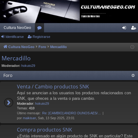
Cultura NeoGeo
Identificarse
Registrarse
or
de
eg
os
nti
ist
Cultura NeoGeo
Foro
Mercadillo
fic
ra
Mercadillo
ar
rs
Moderador:
hokuto29
se
e
Foro
Venta / Cambio productos SNK
Aquí se anuncian a los usuarios los productos relacionados con
SNK, que ofreces a la venta o para cambio.
Moderador:
hokuto29
Temas:
410
Último mensaje:
Re: [CAMBIO] ANDRO DUNOS AES/…
por
maikisan
, Sab, 13 Sep 2025, 23:01
Compra productos SNK
¿Estás interesado en algún producto de SNK en particular? Este