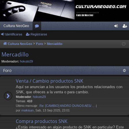
Cultura NeoGeo
Identificarse
Registrarse
or
de
eg
os
nti
ist
Cultura NeoGeo
Foro
Mercadillo
fic
ra
Mercadillo
ar
rs
Moderador:
hokuto29
se
e
Foro
Venta / Cambio productos SNK
Aquí se anuncian a los usuarios los productos relacionados con
SNK, que ofreces a la venta o para cambio.
Moderador:
hokuto29
Temas:
410
Último mensaje:
Re: [CAMBIO] ANDRO DUNOS AES/…
por
maikisan
, Sab, 13 Sep 2025, 23:01
Compra productos SNK
¿Estás interesado en algún producto de SNK en particular? Este