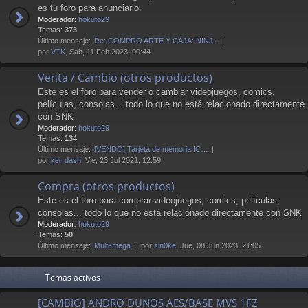
es tu foro para anunciarlo.
Moderador:
hokuto29
Temas:
373
Último mensaje:
Re: COMPRO ARTE Y CAJA: NINJ…
por
VTK
, Sab, 11 Feb 2023, 00:44
Venta / Cambio (otros productos)
Este es el foro para vender o cambiar videojuegos, comics,
películas, consolas... todo lo que no está relacionado directamente
con SNK
Moderador:
hokuto29
Temas:
134
Último mensaje:
[VENDO] Tarjeta de memoria IC…
por
kei_dash
, Vie, 23 Jul 2021, 12:59
Compra (otros productos)
Este es el foro para comprar videojuegos, comics, películas,
consolas... todo lo que no está relacionado directamente con SNK
Moderador:
hokuto29
Temas:
50
Último mensaje:
Multi-mega
por
sin0ke
, Jue, 08 Jun 2023, 21:05
Temas activos
[CAMBIO] ANDRO DUNOS AES/BASE MVS 1FZ