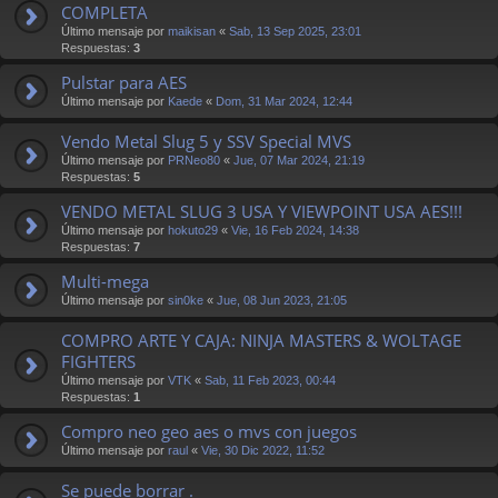
COMPLETA
Último mensaje por
maikisan
«
Sab, 13 Sep 2025, 23:01
Respuestas:
3
Pulstar para AES
Último mensaje por
Kaede
«
Dom, 31 Mar 2024, 12:44
Vendo Metal Slug 5 y SSV Special MVS
Último mensaje por
PRNeo80
«
Jue, 07 Mar 2024, 21:19
Respuestas:
5
VENDO METAL SLUG 3 USA Y VIEWPOINT USA AES!!!
Último mensaje por
hokuto29
«
Vie, 16 Feb 2024, 14:38
Respuestas:
7
Multi-mega
Último mensaje por
sin0ke
«
Jue, 08 Jun 2023, 21:05
COMPRO ARTE Y CAJA: NINJA MASTERS & WOLTAGE
FIGHTERS
Último mensaje por
VTK
«
Sab, 11 Feb 2023, 00:44
Respuestas:
1
Compro neo geo aes o mvs con juegos
Último mensaje por
raul
«
Vie, 30 Dic 2022, 11:52
Se puede borrar .