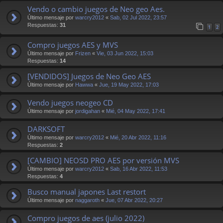
Vendo o cambio juegos de Neo geo Aes.
Último mensaje por
warcry2012
«
Sab, 02 Jul 2022, 23:57
Respuestas:
31
1
2
Compro juegos AES y MVS
Último mensaje por
Frizen
«
Vie, 03 Jun 2022, 15:03
Respuestas:
14
[VENDIDOS] Juegos de Neo Geo AES
Último mensaje por
Hawwa
«
Jue, 19 May 2022, 17:03
Vendo juegos neogeo CD
Último mensaje por
jordigahan
«
Mié, 04 May 2022, 17:41
DARKSOFT
Último mensaje por
warcry2012
«
Mié, 20 Abr 2022, 11:16
Respuestas:
2
[CAMBIO] NEOSD PRO AES por versión MVS
Último mensaje por
warcry2012
«
Sab, 16 Abr 2022, 11:53
Respuestas:
4
Busco manual japones Last restort
Último mensaje por
naggaroth
«
Jue, 07 Abr 2022, 20:27
Compro juegos de aes (julio 2022)