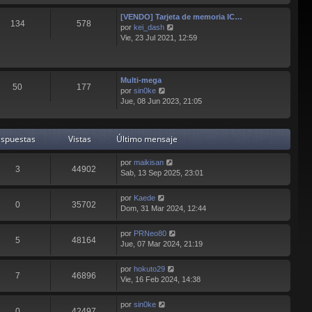
ú
o
[VENDO] Tarjeta de memoria IC…
l
m
134
578
V
por
kei_dash
t
e
e
Vie, 23 Jul 2021, 12:59
i
n
r
m
s
ú
o
a
l
m
j
t
Multi-mega
e
e
50
177
i
V
por
sin0ke
n
m
e
Jue, 08 Jun 2023, 21:05
s
o
r
a
m
ú
j
e
l
e
spuestas
Vistas
Último mensaje
n
t
s
i
por
maikisan
a
m
3
44902
Sab, 13 Sep 2025, 23:01
j
o
e
m
e
por
Kaede
0
35702
n
Dom, 31 Mar 2024, 12:44
s
a
por
PRNeo80
j
5
48164
Jue, 07 Mar 2024, 21:19
e
por
hokuto29
7
46896
Vie, 16 Feb 2024, 14:38
por
sin0ke
0
42497