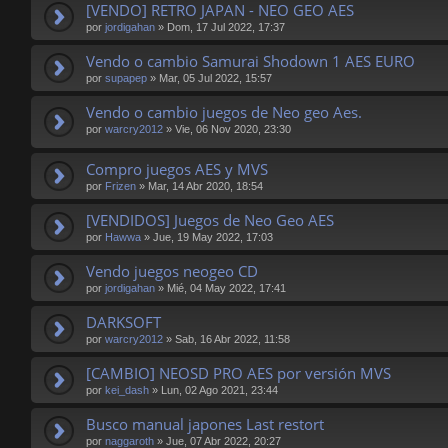
[VENDO] RETRO JAPAN - NEO GEO AES
por
jordigahan
»
Dom, 17 Jul 2022, 17:37
Vendo o cambio Samurai Shodown 1 AES EURO
por
supapep
»
Mar, 05 Jul 2022, 15:57
Vendo o cambio juegos de Neo geo Aes.
por
warcry2012
»
Vie, 06 Nov 2020, 23:30
Compro juegos AES y MVS
por
Frizen
»
Mar, 14 Abr 2020, 18:54
[VENDIDOS] Juegos de Neo Geo AES
por
Hawwa
»
Jue, 19 May 2022, 17:03
Vendo juegos neogeo CD
por
jordigahan
»
Mié, 04 May 2022, 17:41
DARKSOFT
por
warcry2012
»
Sab, 16 Abr 2022, 11:58
[CAMBIO] NEOSD PRO AES por versión MVS
por
kei_dash
»
Lun, 02 Ago 2021, 23:44
Busco manual japones Last restort
por
naggaroth
»
Jue, 07 Abr 2022, 20:27