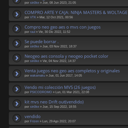
por
sin0ke
»
Jue, 08 Jun 2023, 21:05
COMPRO ARTE Y CAJA: NINJA MASTERS & WOLTAGE
por
VTK
»
Mar, 12 Oct 2021, 00:56
Compro neo geo aes o mvs con juegos
por
raul
»
Vie, 30 Dic 2022, 11:52
Se puede borrar .
por
sin0ke
»
Jue, 03 Nov 2022, 18:37
Neogeo aes consola y neogeo pocket color
por
sin0ke
»
Vie, 04 Nov 2022, 14:37
Venta juegos neo geo aes completos y originales
por
wakamaku
»
Jue, 01 Jun 2017, 14:05
Vendo mi colección MVS (26 juegos)
por
PSICODROMO
»
Lun, 01 Mar 2021, 22:08
kit mvs neo Drift out(vendido)
por
sin0ke
»
Jue, 15 Sep 2022, 18:55
vendido
por
Frizen
»
Lun, 29 Ago 2022, 20:07