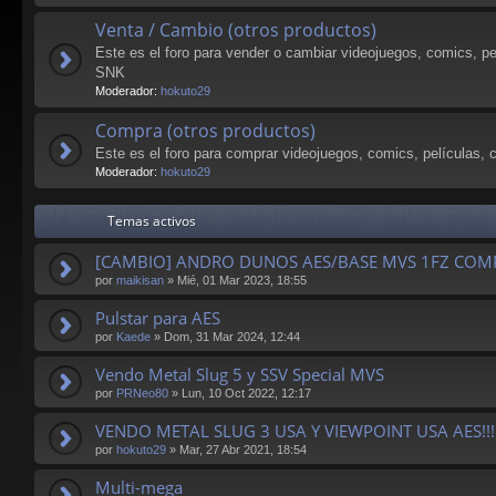
Venta / Cambio (otros productos)
Este es el foro para vender o cambiar videojuegos, comics, pe
SNK
Moderador:
hokuto29
Compra (otros productos)
Este es el foro para comprar videojuegos, comics, películas, 
Moderador:
hokuto29
Temas activos
[CAMBIO] ANDRO DUNOS AES/BASE MVS 1FZ COM
por
maikisan
»
Mié, 01 Mar 2023, 18:55
Pulstar para AES
por
Kaede
»
Dom, 31 Mar 2024, 12:44
Vendo Metal Slug 5 y SSV Special MVS
por
PRNeo80
»
Lun, 10 Oct 2022, 12:17
VENDO METAL SLUG 3 USA Y VIEWPOINT USA AES!!!
por
hokuto29
»
Mar, 27 Abr 2021, 18:54
Multi-mega