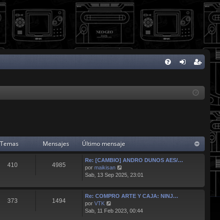
FA
de
eg
Q
nti
ist
fic
ra
ar
rs
se
e
Temas
Mensajes
Último mensaje
Re: [CAMBIO] ANDRO DUNOS AES/…
410
4985
V
por
maikisan
e
Sab, 13 Sep 2025, 23:01
r
ú
Re: COMPRO ARTE Y CAJA: NINJ…
l
373
1494
V
por
VTK
t
e
Sab, 11 Feb 2023, 00:44
i
r
m