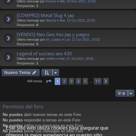
Último mensaje por
fremen
«
Mié, 03 Nov 2021, 12:50
Respuestas:
1
[COMPRO] Metal Slug 4 jap
Último mensaje por
Macha
«
Mar, 12 Oct 2021, 20:55
Respuestas:
6
[VENDO] Neo Geo Aes Jap y juegos
Último mensaje por
eh_cuidao
«
Lun, 11 Oct 2021, 14:02
Respuestas:
5
Legend of success aes 430
Último mensaje por
sin0ke
«
Mar, 27 Jul 2021, 18:56
Respuestas:
1
Nuevo Tema
Página
1
de
17
2
3
4
5
17
1
Siguiente
408 temas
…
Ir a
Permisos del foro
No puedes
abrir nuevos temas en este Foro
No puedes
responder a temas en este Foro
No puedes
editar sus mensajes en este Foro
Este sitio web utiliza cookies para asegurar que
No puedes
borrar sus mensajes en este Foro
obtenga la mejor experiencia en nuestro sitio