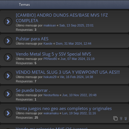
Temas
[CAMBIO] ANDRO DUNOS AES/BASE MVS 1FZ
COMPLETA
Último mensaje por
maikisan
«
Sab, 13 Sep 2025, 23:01
Respuestas:
3
Pulstar para AES
Último mensaje por
Kaede
«
Dom, 31 Mar 2024, 12:44
Vendo Metal Slug 5 y SSV Special MVS
Último mensaje por
PRNeo80
«
Jue, 07 Mar 2024, 21:19
Respuestas:
5
VENDO METAL SLUG 3 USA Y VIEWPOINT USA AES!!!
Último mensaje por
hokuto29
«
Vie, 16 Feb 2024, 14:38
Respuestas:
7
Se puede borrar .
Último mensaje por
Neoturfista
«
Jue, 10 Nov 2022, 20:48
Respuestas:
1
Venta juegos neo geo aes completos y originales
Último mensaje por
wakamaku
«
Lun, 19 Sep 2022, 11:16
Respuestas:
25
1
2
Vendo mi colección MVS (26 juegos)