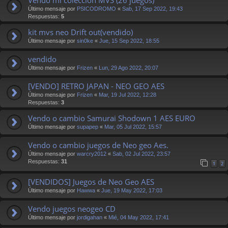
Último mensaje por
PSICODROMO
«
Sab, 17 Sep 2022, 19:43
Respuestas:
5
kit mvs neo Drift out(vendido)
Último mensaje por
sin0ke
«
Jue, 15 Sep 2022, 18:55
vendido
Último mensaje por
Frizen
«
Lun, 29 Ago 2022, 20:07
[VENDO] RETRO JAPAN - NEO GEO AES
Último mensaje por
Frizen
«
Mar, 19 Jul 2022, 12:28
Respuestas:
3
Vendo o cambio Samurai Shodown 1 AES EURO
Último mensaje por
supapep
«
Mar, 05 Jul 2022, 15:57
Vendo o cambio juegos de Neo geo Aes.
Último mensaje por
warcry2012
«
Sab, 02 Jul 2022, 23:57
Respuestas:
31
1
2
[VENDIDOS] Juegos de Neo Geo AES
Último mensaje por
Hawwa
«
Jue, 19 May 2022, 17:03
Vendo juegos neogeo CD
Último mensaje por
jordigahan
«
Mié, 04 May 2022, 17:41