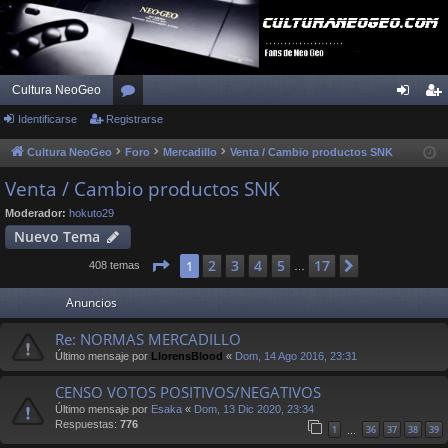
Cultura NeoGeo
Identificarse
Registrarse
or
de
eg
os
nti
ist
Cultura NeoGeo
Foro
Mercadillo
Venta / Cambio productos SNK
fic
ra
Venta / Cambio productos SNK
ar
rs
Moderador:
hokuto29
Nuevo Tema
se
e
Página
1
de
17
2
3
4
5
17
1
Siguiente
408 temas
…
Anuncios
Re: NORMAS MERCADILLO
Último mensaje por
LlorensBlood
«
Dom, 14 Ago 2016, 23:31
CENSO VOTOS POSITIVOS/NEGATIVOS
Último mensaje por
Esaka
«
Dom, 13 Dic 2020, 23:34
Respuestas:
776
1
36
37
38
39
…