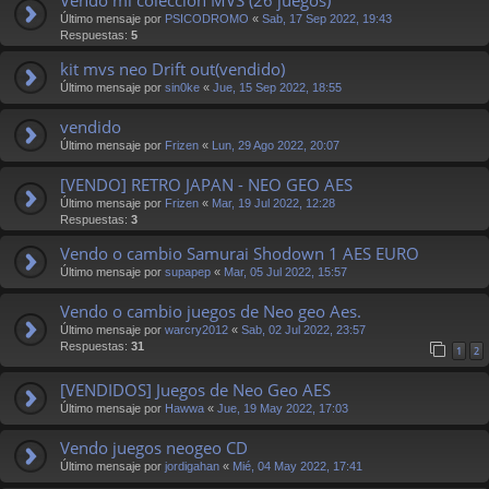
Último mensaje por
PSICODROMO
«
Sab, 17 Sep 2022, 19:43
Respuestas:
5
kit mvs neo Drift out(vendido)
Último mensaje por
sin0ke
«
Jue, 15 Sep 2022, 18:55
vendido
Último mensaje por
Frizen
«
Lun, 29 Ago 2022, 20:07
[VENDO] RETRO JAPAN - NEO GEO AES
Último mensaje por
Frizen
«
Mar, 19 Jul 2022, 12:28
Respuestas:
3
Vendo o cambio Samurai Shodown 1 AES EURO
Último mensaje por
supapep
«
Mar, 05 Jul 2022, 15:57
Vendo o cambio juegos de Neo geo Aes.
Último mensaje por
warcry2012
«
Sab, 02 Jul 2022, 23:57
Respuestas:
31
1
2
[VENDIDOS] Juegos de Neo Geo AES
Último mensaje por
Hawwa
«
Jue, 19 May 2022, 17:03
Vendo juegos neogeo CD
Último mensaje por
jordigahan
«
Mié, 04 May 2022, 17:41