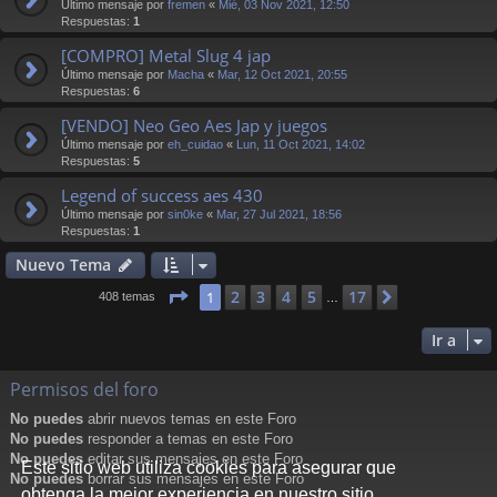
Último mensaje por
fremen
«
Mié, 03 Nov 2021, 12:50
Respuestas:
1
[COMPRO] Metal Slug 4 jap
Último mensaje por
Macha
«
Mar, 12 Oct 2021, 20:55
Respuestas:
6
[VENDO] Neo Geo Aes Jap y juegos
Último mensaje por
eh_cuidao
«
Lun, 11 Oct 2021, 14:02
Respuestas:
5
Legend of success aes 430
Último mensaje por
sin0ke
«
Mar, 27 Jul 2021, 18:56
Respuestas:
1
Nuevo Tema
Página
1
de
17
2
3
4
5
17
1
Siguiente
408 temas
…
Ir a
Permisos del foro
No puedes
abrir nuevos temas en este Foro
No puedes
responder a temas en este Foro
No puedes
editar sus mensajes en este Foro
Este sitio web utiliza cookies para asegurar que
No puedes
borrar sus mensajes en este Foro
obtenga la mejor experiencia en nuestro sitio