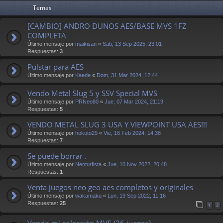
Temas
[CAMBIO] ANDRO DUNOS AES/BASE MVS 1FZ
COMPLETA
Último mensaje por
maikisan
«
Sab, 13 Sep 2025, 23:01
Respuestas:
3
Pulstar para AES
Último mensaje por
Kaede
«
Dom, 31 Mar 2024, 12:44
Vendo Metal Slug 5 y SSV Special MVS
Último mensaje por
PRNeo80
«
Jue, 07 Mar 2024, 21:19
Respuestas:
5
VENDO METAL SLUG 3 USA Y VIEWPOINT USA AES!!!
Último mensaje por
hokuto29
«
Vie, 16 Feb 2024, 14:38
Respuestas:
7
Se puede borrar .
Último mensaje por
Neoturfista
«
Jue, 10 Nov 2022, 20:48
Respuestas:
1
Venta juegos neo geo aes completos y originales
Último mensaje por
wakamaku
«
Lun, 19 Sep 2022, 11:16
Respuestas:
25
1
2
Vendo mi colección MVS (26 juegos)