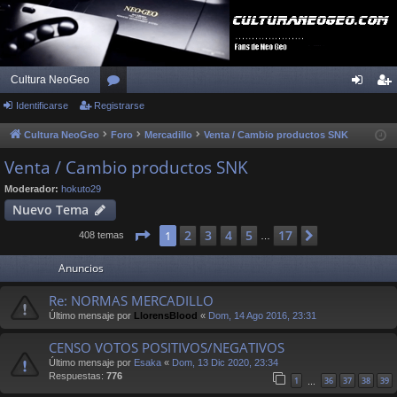
Cultura NeoGeo
Identificarse
Registrarse
or
de
eg
os
nti
ist
Cultura NeoGeo
Foro
Mercadillo
Venta / Cambio productos SNK
fic
ra
Venta / Cambio productos SNK
ar
rs
Moderador:
hokuto29
Nuevo Tema
se
e
Página
1
de
17
2
3
4
5
17
1
Siguiente
408 temas
…
Anuncios
Re: NORMAS MERCADILLO
Último mensaje por
LlorensBlood
«
Dom, 14 Ago 2016, 23:31
CENSO VOTOS POSITIVOS/NEGATIVOS
Último mensaje por
Esaka
«
Dom, 13 Dic 2020, 23:34
Respuestas:
776
1
36
37
38
39
…