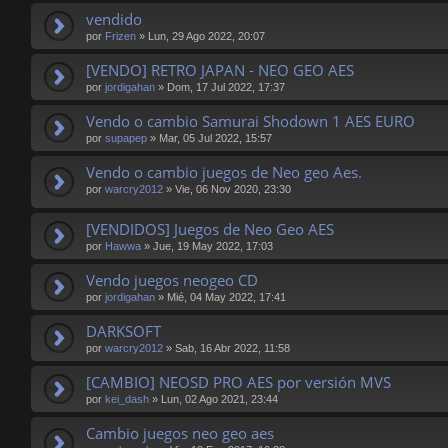
vendido
por
Frizen
»
Lun, 29 Ago 2022, 20:07
[VENDO] RETRO JAPAN - NEO GEO AES
por
jordigahan
»
Dom, 17 Jul 2022, 17:37
Vendo o cambio Samurai Shodown 1 AES EURO
por
supapep
»
Mar, 05 Jul 2022, 15:57
Vendo o cambio juegos de Neo geo Aes.
por
warcry2012
»
Vie, 06 Nov 2020, 23:30
[VENDIDOS] Juegos de Neo Geo AES
por
Hawwa
»
Jue, 19 May 2022, 17:03
Vendo juegos neogeo CD
por
jordigahan
»
Mié, 04 May 2022, 17:41
DARKSOFT
por
warcry2012
»
Sab, 16 Abr 2022, 11:58
[CAMBIO] NEOSD PRO AES por versión MVS
por
kei_dash
»
Lun, 02 Ago 2021, 23:44
Cambio juegos neo geo aes