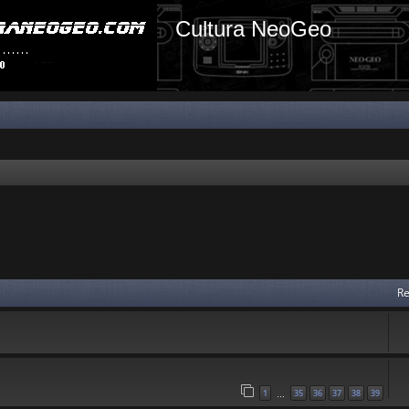
Cultura NeoGeo
Re
1
35
36
37
38
39
…