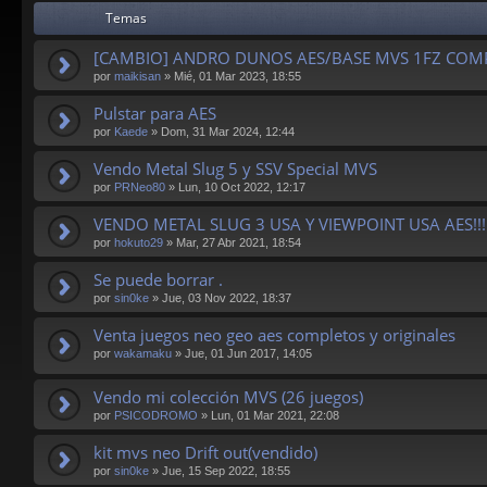
Temas
[CAMBIO] ANDRO DUNOS AES/BASE MVS 1FZ COM
por
maikisan
»
Mié, 01 Mar 2023, 18:55
Pulstar para AES
por
Kaede
»
Dom, 31 Mar 2024, 12:44
Vendo Metal Slug 5 y SSV Special MVS
por
PRNeo80
»
Lun, 10 Oct 2022, 12:17
VENDO METAL SLUG 3 USA Y VIEWPOINT USA AES!!!
por
hokuto29
»
Mar, 27 Abr 2021, 18:54
Se puede borrar .
por
sin0ke
»
Jue, 03 Nov 2022, 18:37
Venta juegos neo geo aes completos y originales
por
wakamaku
»
Jue, 01 Jun 2017, 14:05
Vendo mi colección MVS (26 juegos)
por
PSICODROMO
»
Lun, 01 Mar 2021, 22:08
kit mvs neo Drift out(vendido)
por
sin0ke
»
Jue, 15 Sep 2022, 18:55