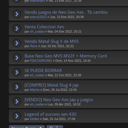
por
wakamaku
»
Vie, 13 Ene 2017, 10:38
Vendo juegos de Neo Geo Aes . Tb cambio
por
warcry2012
»
Jue, 13 Ene 2022, 20:38
Venta Coleccion Aes
por
eh_cuidao
»
Mar, 04 Ene 2022, 20:21
Vendo Metal Slug X de MVS
por
Rezo
»
Jue, 02 Dic 2021, 02:22
Base Neo Geo MVS MV2F + Memory Card
por
PSICODROMO
»
Dom, 14 Nov 2021, 16:41
SE PUEDE BORRAR
por
eh_cuidao
»
Mar, 12 Oct 2021, 22:39
[COMPRO] Metal Slug 4 jap
por
Macha
»
Dom, 29 Jul 2018, 13:43
[VENDO] Neo Geo Aes Jap y juegos
por
eh_cuidao
»
Lun, 05 Abr 2021, 18:32
Legend of success aes 430
por
sin0ke
»
Sab, 24 Jul 2021, 17:09