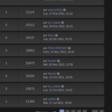
por
warcry2012
1
21124
Lun, 17 Ene 2022, 11:10
por
eh_cuidao
0
20312
Mar, 04 Ene 2022, 20:21
por
Rezo
0
20537
Jue, 02 Dic 2021, 02:22
por
PSICODROMO
0
19663
Dom, 14 Nov 2021, 16:41
por
fremen
1
20975
Mié, 03 Nov 2021, 12:50
por
Macha
6
26286
Mar, 12 Oct 2021, 20:55
por
eh_cuidao
5
24670
Lun, 11 Oct 2021, 14:02
por
sin0ke
1
21366
Mar, 27 Jul 2021, 18:56