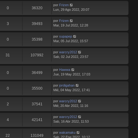
por
Frizen
0
36320
Lun, 29 Ago 2022, 20:07
por
Frizen
3
39493
Mar, 19 Jul 2022, 12:28
por
supapep
0
35398
Mar, 05 Jul 2022, 15:57
por
warcry2012
31
107992
Sab, 02 Jul 2022, 23:57
por
Hawwa
0
36499
Jue, 19 May 2022, 17:03
por
jordigahan
0
35500
Mié, 04 May 2022, 17:41
por
warcry2012
2
37541
Mié, 20 Abr 2022, 11:16
por
warcry2012
4
42141
Sab, 16 Abr 2022, 11:53
por
wakamaku
22
131049
Sab, 22 Ene 2022, 10:12