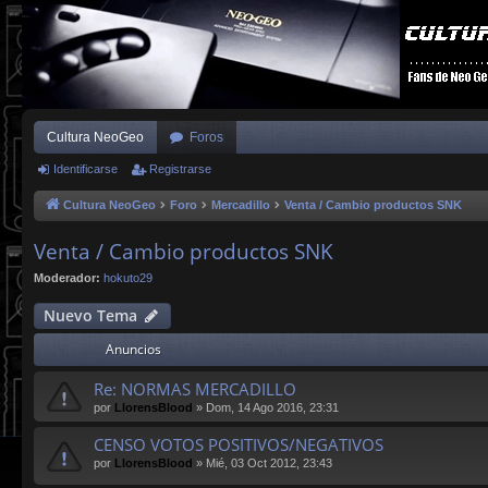
Cultura NeoGeo
Foros
Identificarse
Registrarse
Cultura NeoGeo
Foro
Mercadillo
Venta / Cambio productos SNK
Venta / Cambio productos SNK
Moderador:
hokuto29
Nuevo Tema
Anuncios
Re: NORMAS MERCADILLO
por
LlorensBlood
»
Dom, 14 Ago 2016, 23:31
CENSO VOTOS POSITIVOS/NEGATIVOS
por
LlorensBlood
»
Mié, 03 Oct 2012, 23:43