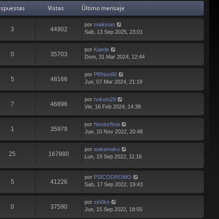
spuestas
Vistas
Último mensaje
por
maikisan
3
44902
Sab, 13 Sep 2025, 23:01
por
Kaede
0
35703
Dom, 31 Mar 2024, 12:44
por
PRNeo80
5
48166
Jue, 07 Mar 2024, 21:19
por
hokuto29
7
46896
Vie, 16 Feb 2024, 14:38
por
Neoturfista
1
35979
Jue, 10 Nov 2022, 20:48
por
wakamaku
25
167880
Lun, 19 Sep 2022, 11:16
por
PSICODROMO
5
41226
Sab, 17 Sep 2022, 19:43
por
sin0ke
0
37590
Jue, 15 Sep 2022, 18:55