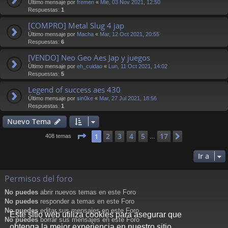
Último mensaje por
fremen
«
Mié, 03 Nov 2021, 12:50
Respuestas:
1
[COMPRO] Metal Slug 4 jap
Último mensaje por
Macha
«
Mar, 12 Oct 2021, 20:55
Respuestas:
6
[VENDO] Neo Geo Aes Jap y juegos
Último mensaje por
eh_cuidao
«
Lun, 11 Oct 2021, 14:02
Respuestas:
5
Legend of success aes 430
Último mensaje por
sin0ke
«
Mar, 27 Jul 2021, 18:56
Respuestas:
1
Nuevo Tema
Página
1
de
17
2
3
4
5
17
1
Siguiente
408 temas
…
Ir a
Permisos del foro
No puedes
abrir nuevos temas en este Foro
No puedes
responder a temas en este Foro
No puedes
editar sus mensajes en este Foro
Este sitio web utiliza cookies para asegurar que
No puedes
borrar sus mensajes en este Foro
obtenga la mejor experiencia en nuestro sitio