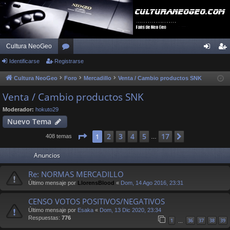
Cultura NeoGeo
Identificarse
Registrarse
or
de
eg
os
nti
ist
Cultura NeoGeo
Foro
Mercadillo
Venta / Cambio productos SNK
fic
ra
Venta / Cambio productos SNK
ar
rs
Moderador:
hokuto29
Nuevo Tema
se
e
Página
1
de
17
2
3
4
5
17
1
Siguiente
408 temas
…
Anuncios
Re: NORMAS MERCADILLO
Último mensaje por
LlorensBlood
«
Dom, 14 Ago 2016, 23:31
CENSO VOTOS POSITIVOS/NEGATIVOS
Último mensaje por
Esaka
«
Dom, 13 Dic 2020, 23:34
Respuestas:
776
1
36
37
38
39
…