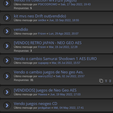
Último mensaje por
PSICODROMO
«
Sab, 17 Sep 2022, 19:43
Respuestas:
5
kit mvs neo Drift out(vendido)
Último mensaje por
sin0ke
«
Jue, 15 Sep 2022, 18:55
vendido
Último mensaje por
Frizen
«
Lun, 29 Ago 2022, 20:07
[VENDO] RETRO JAPAN - NEO GEO AES
Último mensaje por
Frizen
«
Mar, 19 Jul 2022, 12:28
Respuestas:
3
Vendo o cambio Samurai Shodown 1 AES EURO
Último mensaje por
supapep
«
Mar, 05 Jul 2022, 15:57
Vendo o cambio juegos de Neo geo Aes.
Último mensaje por
warcry2012
«
Sab, 02 Jul 2022, 23:57
Respuestas:
31
1
2
[VENDIDOS] Juegos de Neo Geo AES
Último mensaje por
Hawwa
«
Jue, 19 May 2022, 17:03
Vendo juegos neogeo CD
Último mensaje por
jordigahan
«
Mié, 04 May 2022, 17:41