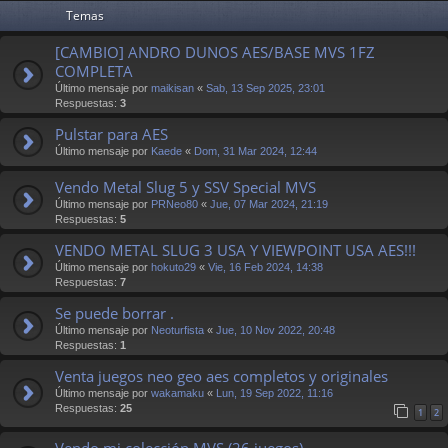
Temas
[CAMBIO] ANDRO DUNOS AES/BASE MVS 1FZ
COMPLETA
Último mensaje por
maikisan
«
Sab, 13 Sep 2025, 23:01
Respuestas:
3
Pulstar para AES
Último mensaje por
Kaede
«
Dom, 31 Mar 2024, 12:44
Vendo Metal Slug 5 y SSV Special MVS
Último mensaje por
PRNeo80
«
Jue, 07 Mar 2024, 21:19
Respuestas:
5
VENDO METAL SLUG 3 USA Y VIEWPOINT USA AES!!!
Último mensaje por
hokuto29
«
Vie, 16 Feb 2024, 14:38
Respuestas:
7
Se puede borrar .
Último mensaje por
Neoturfista
«
Jue, 10 Nov 2022, 20:48
Respuestas:
1
Venta juegos neo geo aes completos y originales
Último mensaje por
wakamaku
«
Lun, 19 Sep 2022, 11:16
Respuestas:
25
1
2
Vendo mi colección MVS (26 juegos)