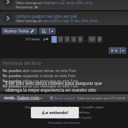
Último mensaje por
KingKaito
«
Jue, 03 Dic 2020, 10:15
Respuestas:
16
compro juegos neo geo aes pal
Último mensaje por
warcry2012
«
Sab, 07 Nov 2020, 23:42
Nuevo Tema
Página
1
de
15
2
3
4
5
15
1
Siguiente
372 temas
…
Ir a
Permisos del foro
No puedes
abrir nuevos temas en este Foro
No puedes
responder a temas en este Foro
No puedes
editar sus mensajes en este Foro
Este sitio web utiliza cookies para asegurar que
No puedes
borrar sus mensajes en este Foro
obtenga la mejor experiencia en nuestro sitio
web.
Saber más
Cultura NeoGeo
Foro
Borrar cookies
Todos los horarios son
UTC+02:00
Desarrollado por
phpBB
® Forum Software © phpBB Limited
¡Lo entiendo!
Style por
Arty
- phpBB 3.3 por MrGaby
Traducción al español por
phpBB España
Privacidad
|
Condiciones