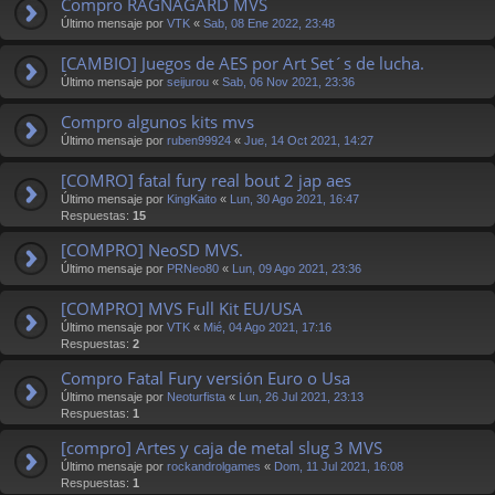
Compro RAGNAGARD MVS
Último mensaje por
VTK
«
Sab, 08 Ene 2022, 23:48
[CAMBIO] Juegos de AES por Art Set´s de lucha.
Último mensaje por
seijurou
«
Sab, 06 Nov 2021, 23:36
Compro algunos kits mvs
Último mensaje por
ruben99924
«
Jue, 14 Oct 2021, 14:27
[COMRO] fatal fury real bout 2 jap aes
Último mensaje por
KingKaito
«
Lun, 30 Ago 2021, 16:47
Respuestas:
15
[COMPRO] NeoSD MVS.
Último mensaje por
PRNeo80
«
Lun, 09 Ago 2021, 23:36
[COMPRO] MVS Full Kit EU/USA
Último mensaje por
VTK
«
Mié, 04 Ago 2021, 17:16
Respuestas:
2
Compro Fatal Fury versión Euro o Usa
Último mensaje por
Neoturfista
«
Lun, 26 Jul 2021, 23:13
Respuestas:
1
[compro] Artes y caja de metal slug 3 MVS
Último mensaje por
rockandrolgames
«
Dom, 11 Jul 2021, 16:08
Respuestas:
1