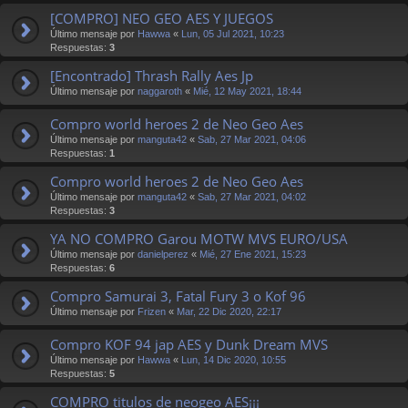
[COMPRO] NEO GEO AES Y JUEGOS
Último mensaje por
Hawwa
«
Lun, 05 Jul 2021, 10:23
Respuestas:
3
[Encontrado] Thrash Rally Aes Jp
Último mensaje por
naggaroth
«
Mié, 12 May 2021, 18:44
Compro world heroes 2 de Neo Geo Aes
Último mensaje por
manguta42
«
Sab, 27 Mar 2021, 04:06
Respuestas:
1
Compro world heroes 2 de Neo Geo Aes
Último mensaje por
manguta42
«
Sab, 27 Mar 2021, 04:02
Respuestas:
3
YA NO COMPRO Garou MOTW MVS EURO/USA
Último mensaje por
danielperez
«
Mié, 27 Ene 2021, 15:23
Respuestas:
6
Compro Samurai 3, Fatal Fury 3 o Kof 96
Último mensaje por
Frizen
«
Mar, 22 Dic 2020, 22:17
Compro KOF 94 jap AES y Dunk Dream MVS
Último mensaje por
Hawwa
«
Lun, 14 Dic 2020, 10:55
Respuestas:
5
COMPRO titulos de neogeo AES¡¡¡