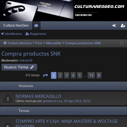
Cultura NeoGeo
Identificarse
Registrarse
or
de
eg
os
nti
ist
Cultura NeoGeo
Foro
Mercadillo
Compra productos SNK
fic
ra
Compra productos SNK
ar
rs
Moderador:
hokuto29
Nuevo Tema
se
e
Página
1
de
15
2
3
4
5
15
1
Siguiente
372 temas
…
Anuncios
NORMAS MERCADILLO
Último mensaje por
grimeka
«
Lun, 05 Ago 2013, 16:51
Temas
COMPRO ARTE Y CAJA: NINJA MASTERS & WOLTAGE
FIGHTERS