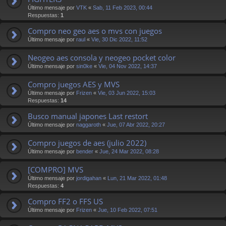
Último mensaje por
VTK
«
Sab, 11 Feb 2023, 00:44
Respuestas:
1
Compro neo geo aes o mvs con juegos
Último mensaje por
raul
«
Vie, 30 Dic 2022, 11:52
Neogeo aes consola y neogeo pocket color
Último mensaje por
sin0ke
«
Vie, 04 Nov 2022, 14:37
Compro juegos AES y MVS
Último mensaje por
Frizen
«
Vie, 03 Jun 2022, 15:03
Respuestas:
14
Busco manual japones Last restort
Último mensaje por
naggaroth
«
Jue, 07 Abr 2022, 20:27
Compro juegos de aes (julio 2022)
Último mensaje por
bender
«
Jue, 24 Mar 2022, 08:28
[COMPRO] MVS
Último mensaje por
jordigahan
«
Lun, 21 Mar 2022, 01:48
Respuestas:
4
Compro FF2 o FFS US
Último mensaje por
Frizen
«
Jue, 10 Feb 2022, 07:51