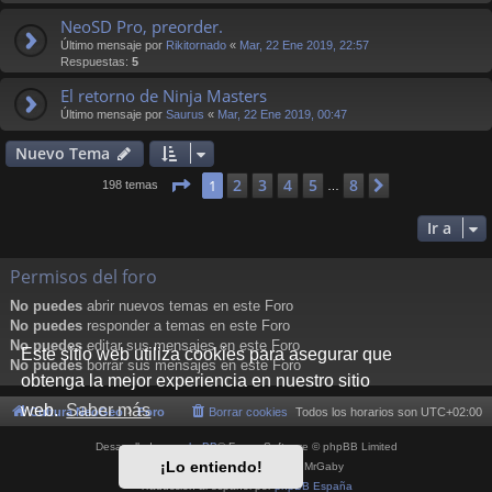
NeoSD Pro, preorder.
Último mensaje por
Rikitornado
«
Mar, 22 Ene 2019, 22:57
Respuestas:
5
El retorno de Ninja Masters
Último mensaje por
Saurus
«
Mar, 22 Ene 2019, 00:47
Nuevo Tema
Página
1
de
8
2
3
4
5
8
1
Siguiente
198 temas
…
Ir a
Permisos del foro
No puedes
abrir nuevos temas en este Foro
No puedes
responder a temas en este Foro
No puedes
editar sus mensajes en este Foro
Este sitio web utiliza cookies para asegurar que
No puedes
borrar sus mensajes en este Foro
obtenga la mejor experiencia en nuestro sitio
web.
Saber más
Cultura NeoGeo
Foro
Borrar cookies
Todos los horarios son
UTC+02:00
Desarrollado por
phpBB
® Forum Software © phpBB Limited
¡Lo entiendo!
Style por
Arty
- phpBB 3.3 por MrGaby
Traducción al español por
phpBB España