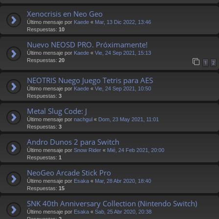
Xenocrisis en Neo Geo
Último mensaje por
Kaede
«
Mar, 13 Dic 2022, 13:46
Respuestas:
10
Nuevo NEOSD PRO. Próximamente!
Último mensaje por
Kaede
«
Vie, 24 Sep 2021, 15:13
Respuestas:
20
1
2
NEOTRIS Nuego Juego Tetris para AES
Último mensaje por
Kaede
«
Vie, 24 Sep 2021, 10:50
Respuestas:
3
Metal Slug Code: J
Último mensaje por
nachgul
«
Dom, 23 May 2021, 11:01
Respuestas:
3
Andro Dunos 2 para Switch
Último mensaje por
Snow Rider
«
Mié, 24 Feb 2021, 20:00
Respuestas:
1
NeoGeo Arcade Stick Pro
Último mensaje por
Esaka
«
Mar, 28 Abr 2020, 18:40
Respuestas:
15
SNK 40th Anniversary Collection (Nintendo Switch)
Último mensaje por
Esaka
«
Sab, 25 Abr 2020, 20:38
Respuestas:
2