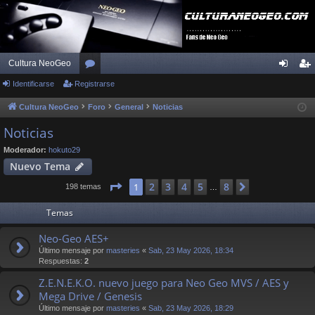
Cultura NeoGeo
Identificarse
Registrarse
or
de
eg
os
nti
ist
Cultura NeoGeo
Foro
General
Noticias
fic
ra
Noticias
ar
rs
Moderador:
hokuto29
Nuevo Tema
se
e
Página
1
de
8
2
3
4
5
8
1
Siguiente
198 temas
…
Temas
Neo-Geo AES+
Último mensaje por
masteries
«
Sab, 23 May 2026, 18:34
Respuestas:
2
Z.E.N.E.K.O. nuevo juego para Neo Geo MVS / AES y
Mega Drive / Genesis
Último mensaje por
masteries
«
Sab, 23 May 2026, 18:29