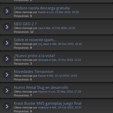
Unibios razola descarga gratuita
Último mensaje por
Kaede
«
Lun, 23 Mar 2020, 18:39
Respuestas:
6
NEO GEO 2 ?
Último mensaje por
raul
«
Mar, 11 Feb 2020, 13:32
Respuestas:
12
Sobre el reciente spam...
Último mensaje por
kei_dash
«
Mié, 08 Ene 2020, 18:16
Respuestas:
8
¿Nuevo proto a la vista?
Último mensaje por
distropia
«
Sab, 19 Oct 2019, 11:22
Respuestas:
3
Novedades Terraonion
Último mensaje por
Kaede
«
Mié, 10 Jul 2019, 14:53
Respuestas:
6
Nuevo Metal Slug en desarrollo
Último mensaje por
Hypnos
«
Lun, 20 May 2019, 17:18
Respuestas:
7
Kraut Buster MVS gameplay juego final
Último mensaje por
maikisan
«
Mié, 20 Feb 2019, 19:37
Respuestas:
6