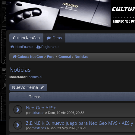
Cultura NeoGeo
Foros
Identificarse
Registrarse
Cultura NeoGeo
Foro
General
Noticias
Noticias
Moderador:
hokuto29
Nuevo Tema
Temas
Neo-Geo AES+
por
akirasan
»
Dom, 19 Abr 2026, 20:32
Z.E.N.E.K.O. nuevo juego para Neo Geo MVS / AES y
por
masteries
»
Sab, 23 May 2026, 18:29