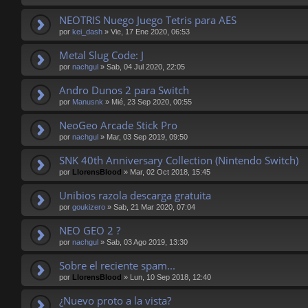
NEOTRIS Nuego Juego Tetris para AES
por
kei_dash
»
Vie, 17 Ene 2020, 06:53
Metal Slug Code: J
por
nachgul
»
Sab, 04 Jul 2020, 22:05
Andro Dunos 2 para Switch
por
Manusnk
»
Mié, 23 Sep 2020, 00:55
NeoGeo Arcade Stick Pro
por
nachgul
»
Mar, 03 Sep 2019, 09:50
SNK 40th Anniversary Collection (Nintendo Switch)
por
LlorensBlood
»
Mar, 02 Oct 2018, 15:45
Unibios razola descarga gratuita
por
goukizero
»
Sab, 21 Mar 2020, 07:04
NEO GEO 2 ?
por
nachgul
»
Sab, 03 Ago 2019, 13:30
Sobre el reciente spam...
por
LlorensBlood
»
Lun, 10 Sep 2018, 12:40
¿Nuevo proto a la vista?