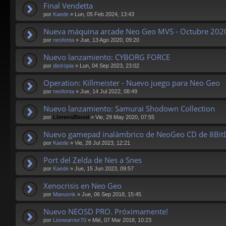
Final Vendetta
por
Kaede
»
Lun, 05 Feb 2024, 13:43
Nueva máquina arcade Neo Geo MVS - Octubre 202
por
neofonta
»
Jue, 13 Ago 2020, 09:20
Nuevo lanzamiento: CYBORG FORCE
por
distropia
»
Lun, 04 Sep 2023, 23:02
Operation: Killmeister - Nuevo juego para Neo Geo
por
neofonta
»
Jue, 14 Jul 2022, 08:49
Nuevo lanzamiento: Samurai Shodown Collection
por
LlorensBlood
»
Vie, 29 May 2020, 07:55
Nuevo gamepad inalámbrico de NeoGeo CD de 8BitDO
por
Kaede
»
Vie, 28 Jul 2023, 12:21
Port del Zelda de Nes a Snes
por
Kaede
»
Jue, 15 Jun 2023, 09:57
Xenocrisis en Neo Geo
por
Manusnk
»
Jue, 06 Sep 2018, 15:45
Nuevo NEOSD PRO. Próximamente!
por
Lionwarrior70
»
Mié, 07 Mar 2018, 10:23