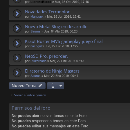
por
LlorensBlood
»
Mar, 15 Oct 2019, 17:46
Novedades Terraonion
por
Manusnk
»
Mié, 19 Jun 2019, 19:41
Nuevo Metal Slug en desarrollo
por
Saurus
»
Jue, 04 Abr 2019, 00:28
Kraut Buster MVS gameplay juego final
por
nachgul
»
Jue, 27 Dic 2018, 17:22
NeoSD Pro, preorder.
por
Rikitornado
»
Mar, 22 Ene 2019, 07:43
El retorno de Ninja Masters
por
Saurus
»
Mar, 22 Ene 2019, 00:47
Nuevo Tema
Volver a Índice general
Permisos del foro
No puedes
abrir nuevos temas en este Foro
No puedes
responder a temas en este Foro
No puedes
editar sus mensajes en este Foro