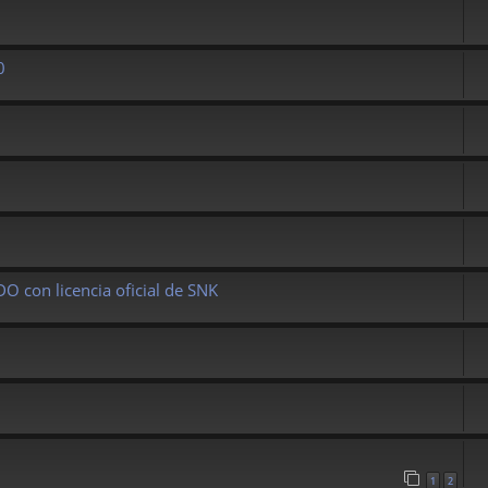
0
 con licencia oficial de SNK
1
2