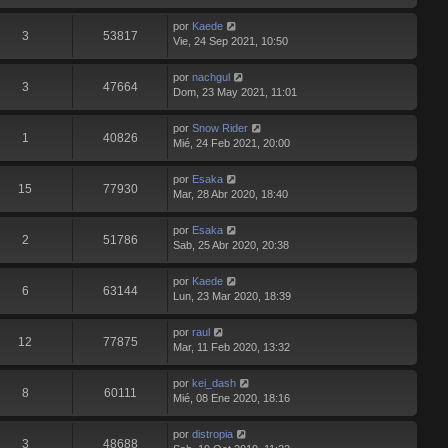
por
Kaede
3
53817
Vie, 24 Sep 2021, 10:50
por
nachgul
3
47664
Dom, 23 May 2021, 11:01
por
Snow Rider
1
40826
Mié, 24 Feb 2021, 20:00
por
Esaka
15
77930
Mar, 28 Abr 2020, 18:40
por
Esaka
2
51786
Sab, 25 Abr 2020, 20:38
por
Kaede
6
63144
Lun, 23 Mar 2020, 18:39
por
raul
12
77875
Mar, 11 Feb 2020, 13:32
por
kei_dash
8
60111
Mié, 08 Ene 2020, 18:16
por
distropia
3
48688