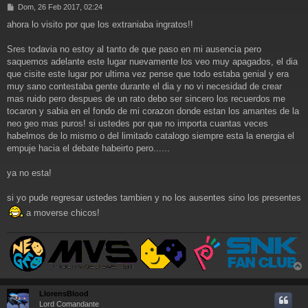
M
Dom, 26 Feb 2017, 02:24
e
ahora lo visito por que los extraniaba ingratos!!
n
s
a
Sres todavia no estoy al tanto de que paso en mi ausencia pero
j
saquemos adelante este lugar nuevamente los veo muy apagados, el dia
e
que cisite este lugar por ultima vez pense que todo estaba genial y era
muy sano contestaba gente durante el dia y no vi necesidad de crear
mas ruido pero despues de un rato debo ser sincero los recuerdos me
tocaron y sabia en el fondo de mi corazon donde estan los amantes de la
neo geo mas puros! si ustedes por que no importa cuantas veces
habelmos de lo mismo o del limitado catalogo siempre esta la energia el
empuje hacia el debate habeirto pero......
ya no esta!
si yo pude regresar ustedes tambien y no los ausentes sino los presentes
a moverse chicos!
r
r
LlorensBlood
i
Lord Comandante