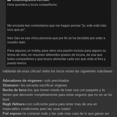
s
Hola queridos y locos compañeros.
a
j
e
Me encanta leer comentarios que me hagan pensar "jo, este está más
loco que yo",
Neo Geo es esa chica preciosa que por fin se ha decidido por estar a
nuestro lado.
Para algunos un hobby, para otros una pasión incluso para alguno su
forma de vida, en resumen diferentes grados de locura, de esa que
todos compartimos y que busco alimentar cada vez que visto el foro y
puedo leeros.
hablando de esas chicas! entre los locos estan las siguientes subclases:
Adoradores de virgenes
= solo precintados
Shamans
= les encanta sacrificar virgenes
Noche de farra
=los que tienen miedo de traer una con paquete y la
tienen que desvestir completamente para estar seguros que no es un tio
boot.
Hugh Hefners
=con suficiente pasta para tener mas de una en
impecables condiciones pero las usan todas!
Fiel esposo
=le compran todo y les sale mas cara de lo que ganan asi