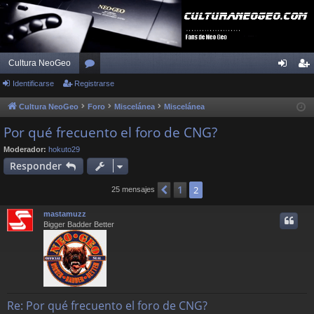
Cultura NeoGeo
Identificarse
Registrarse
or
de
eg
os
nti
ist
Cultura NeoGeo
Foro
Miscelánea
Miscelánea
fic
ra
Por qué frecuento el foro de CNG?
ar
rs
Moderador:
hokuto29
Responder
se
e
1
Anterior
2
25 mensajes
mastamuzz
Bigger Badder Better
Re: Por qué frecuento el foro de CNG?