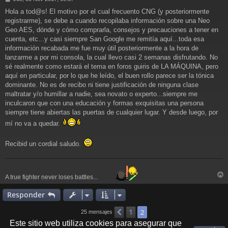
e
Hola a tod@s! El motivo por el cual frecuento CNG (y posteriormente
n
registrarme), se debe a cuando recopilaba información sobre una Neo
s
a
Geo AES, dónde y cómo comprarla, consejos y precauciones a tener en
j
cuenta, etc...y casi siempre San Google me remitía aquí...toda esa
e
información recabada me fue muy útil posteriormente a la hora de
lanzarme a por mi consola, la cual llevo casi 2 semanas disfrutando. No
sé realmente como estará el tema en foros guiris de LA MÁQUINA, pero
aquí en particular, por lo que he leído, el buen rollo parece ser la tónica
dominante. No es de recibo ni tiene justificación de ninguna clase
maltratar y/o humillar a nadie, sea novato o experto...siempre me
inculcaron que con una educación y formas exquisitas una persona
siempre tiene abiertas las puertas de cualquier lugar. Y desde luego, por
mí no va a quedar.
Recibid un cordial saludo.
A true fighter never loses battles...
r
r
Responder
i
1
Anterior
2
25 mensajes
Este sitio web utiliza cookies para asegurar que