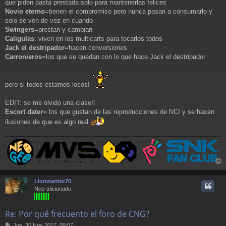
que piden pasta prestada solo para mantenerlas felices
Novio eterno
=tienen el compromiso pero nunca pasan a consumarlo y
solo se ven de vez en cuando
Swingers
=prestan y cambian
Caligulas
: viven en los multicarts para tocarlos todos
Jack el destripador
=hacen conversiones
Carronieros
=los que se quedan con lo que hace Jack el destripador
pero si todos estamos locos!
EDIT: se me olvido una clase!!
Escort dater
= los que gustan de las reproducciones de NCI y se hacen
ilusiones de que es algo real
r
r
Lionwarrior70
i
Neo-aficionado
Re: Por qué frecuento el foro de CNG?
M
Jue, 30 Nov 2017, 09:57