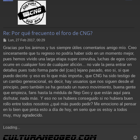
Re: Por qué frecuento el foro de CNG?
M
Lun, 27 Feb 2017, 00:29
e
Gracias por los ànimos y tus siempre útiles comentarios amigo mío. Creo
n
sinceramente que tu regreso no podría haber sido en un momento mejor,
s
a
pues hemos vivido una larga etapa super convulsa, luchas de egos como
j
ocurre en cualquier foro de cualquier afición... no vale la pena entrar en
e
detalles pues todo forma parte del (casi) lejano pasado, eso si, si que
puedo decirte -y eso es lo que más importa-, que CNG ha sido testigo de
un cambio generacional, es decir, hay usuarios que nos siguen desde el
principio, pero también se ha gestado un nuevo movimiento, buena gente
que empieza, fans hasta la médula de Nep Geo y que están aquí para
disfrutar, nada más. Y eso no se hubiera conseguido si no hubiera buen
rollo entre todos nosotros ¿qué más puedo pedir? Me emociono al pensar
en lo bien que pinta esto a día de hoy, en serio que os estoy a todos
muy, muy agradecido.
Loading...