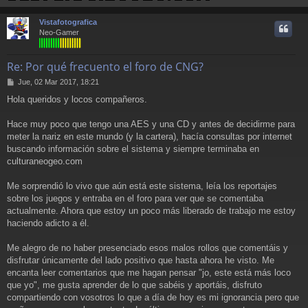
r
r
Vistafotografica
i
Neo-Gamer
Re: Por qué frecuento el foro de CNG?
M
Jue, 02 Mar 2017, 18:21
e
Hola queridos y locos compañeros.
n
s
a
Hace muy poco que tengo una AES y una CD y antes de decidirme para
j
meter la nariz en este mundo (y la cartera), hacía consultas por internet
e
buscando información sobre el sistema y siempre terminaba en
culturaneogeo.com
Me sorprendió lo vivo que aún está este sistema, leía los reportajes
sobre los juegos y entraba en el foro para ver que se comentaba
actualmente. Ahora que estoy un poco más liberado de trabajo me estoy
haciendo adicto a él.
Me alegro de no haber presenciado esos malos rollos que comentáis y
disfrutar únicamente del lado positivo que hasta ahora he visto. Me
encanta leer comentarios que me hagan pensar "jo, este está más loco
que yo", me gusta aprender de lo que sabéis y aportáis, disfruto
compartiendo con vosotros lo que a día de hoy es mi ignorancia pero que