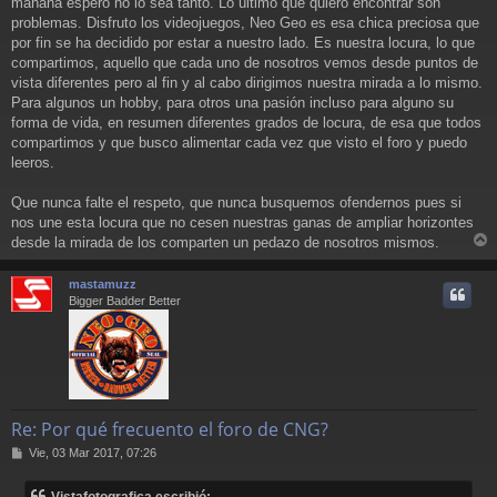
mañana espero no lo sea tanto. Lo último que quiero encontrar son
problemas. Disfruto los videojuegos, Neo Geo es esa chica preciosa que
por fin se ha decidido por estar a nuestro lado. Es nuestra locura, lo que
compartimos, aquello que cada uno de nosotros vemos desde puntos de
vista diferentes pero al fin y al cabo dirigimos nuestra mirada a lo mismo.
Para algunos un hobby, para otros una pasión incluso para alguno su
forma de vida, en resumen diferentes grados de locura, de esa que todos
compartimos y que busco alimentar cada vez que visto el foro y puedo
leeros.
Que nunca falte el respeto, que nunca busquemos ofendernos pues si
nos une esta locura que no cesen nuestras ganas de ampliar horizontes
desde la mirada de los comparten un pedazo de nosotros mismos.
r
r
mastamuzz
i
Bigger Badder Better
Re: Por qué frecuento el foro de CNG?
M
Vie, 03 Mar 2017, 07:26
e
n
Vistafotografica escribió: