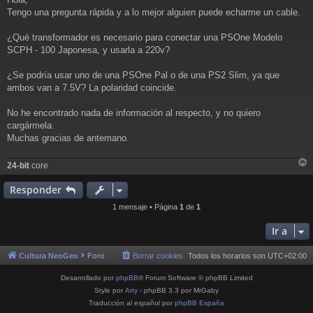
n
Tengo una pregunta rápida y a lo mejor alguien puede echarme un cable.
s
a
j
¿Qué transformador es necesario para conectar una PSOne Modelo
e
SCPH - 100 Japonesa, y usarla a 220v?
¿Se podría usar uno de una PSOne Pal o de una PS2 Slim, ya que
ambos van a 7.5V? La polaridad coincide.
No he encontrado nada de información al respecto, y no quiero
cargármela.
Muchas gracias de antemano.
24-bit
core
r
r
Responder
i
1 mensaje • Página
1
de
1
Ir a
Cultura NeoGeo
Foro
Borrar cookies
Todos los horarios son
UTC+02:00
Desarrollado por
phpBB
® Forum Software © phpBB Limited
Style por
Arty
- phpBB 3.3 por MrGaby
Traducción al español por
phpBB España