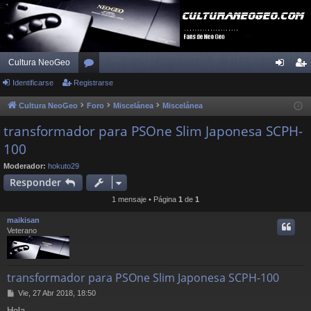
Cultura NeoGeo
Identificarse
Registrarse
or
de
eg
os
nti
ist
Cultura NeoGeo
Foro
Miscelánea
Miscelánea
fic
ra
transformador para PSOne Slim Japonesa SCPH-
100
ar
rs
se
e
Moderador:
hokuto29
Responder
1 mensaje • Página
1
de
1
maikisan
Veterano
transformador para PSOne Slim Japonesa SCPH-100
M
Vie, 27 Abr 2018, 18:50
e
Hola,