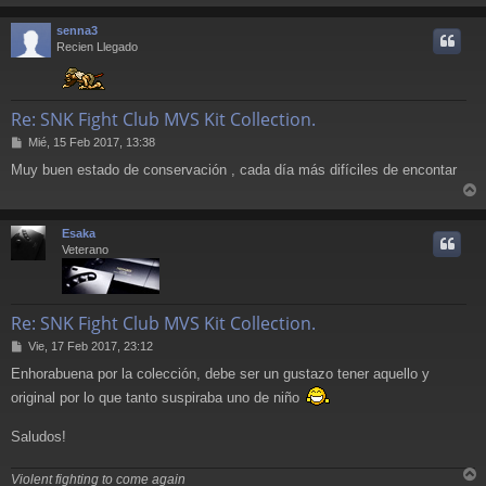
r
a
j
r
senna3
e
i
Recien Llegado
Re: SNK Fight Club MVS Kit Collection.
M
Mié, 15 Feb 2017, 13:38
e
Muy buen estado de conservación , cada día más difíciles de encontar
n
s
r
a
j
r
Esaka
e
i
Veterano
Re: SNK Fight Club MVS Kit Collection.
M
Vie, 17 Feb 2017, 23:12
e
Enhorabuena por la colección, debe ser un gustazo tener aquello y
n
s
original por lo que tanto suspiraba uno de niño
a
j
Saludos!
e
Violent fighting to come again