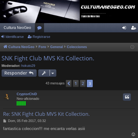
Cultura NeoGeo
Identificarse
Registrarse
or
de
eg
os
nti
ist
Cultura NeoGeo
Foro
General
Colecciones
fic
ra
SNK Fight Club MVS Kit Collection.
ar
rs
Moderador:
hokuto29
Responder
se
e
1
2
Anterior
3
43 mensajes
CryptorChiD
Neo-aficionado
Re: SNK Fight Club MVS Kit Collection.
M
Dom, 05 Feb 2017, 03:32
e
fantastica coleccion!!! me encanta verlas asiii
n
s