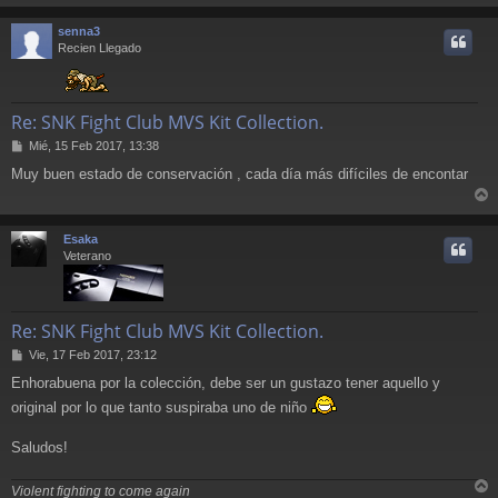
r
a
j
r
senna3
e
i
Recien Llegado
Re: SNK Fight Club MVS Kit Collection.
M
Mié, 15 Feb 2017, 13:38
e
Muy buen estado de conservación , cada día más difíciles de encontar
n
s
r
a
j
r
Esaka
e
i
Veterano
Re: SNK Fight Club MVS Kit Collection.
M
Vie, 17 Feb 2017, 23:12
e
Enhorabuena por la colección, debe ser un gustazo tener aquello y
n
s
original por lo que tanto suspiraba uno de niño
a
j
Saludos!
e
Violent fighting to come again