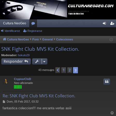
Cultura NeoGeo
Identificarse
Registrarse
or
de
eg
os
nti
ist
Cultura NeoGeo
Foro
General
Colecciones
fic
ra
SNK Fight Club MVS Kit Collection.
ar
rs
Moderador:
hokuto29
Responder
se
e
1
2
Anterior
3
43 mensajes
CryptorChiD
Neo-aficionado
Re: SNK Fight Club MVS Kit Collection.
M
Dom, 05 Feb 2017, 03:32
e
fantastica coleccion!!! me encanta verlas asiii
n
s