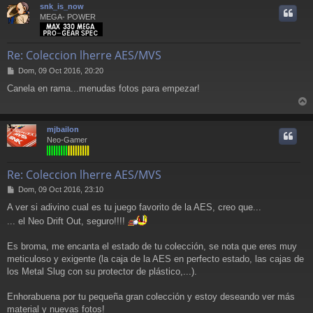
j
r
snk_is_now
e
i
MEGA- POWER
Re: Coleccion lherre AES/MVS
M
Dom, 09 Oct 2016, 20:20
e
Canela en rama...menudas fotos para empezar!
n
s
r
a
j
r
mjbailon
e
i
Neo-Gamer
Re: Coleccion lherre AES/MVS
M
Dom, 09 Oct 2016, 23:10
e
A ver si adivino cual es tu juego favorito de la AES, creo que...
n
... el Neo Drift Out, seguro!!!!
s
a
j
Es broma, me encanta el estado de tu colección, se nota que eres muy
e
meticuloso y exigente (la caja de la AES en perfecto estado, las cajas de
los Metal Slug con su protector de plástico,...).
Enhorabuena por tu pequeña gran colección y estoy deseando ver más
material y nuevas fotos!