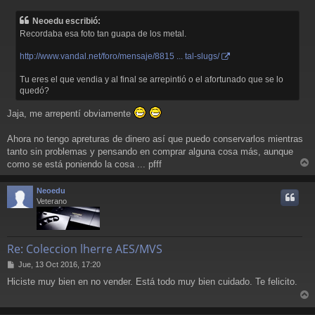
e
n
Neoedu escribió:
s
Recordaba esa foto tan guapa de los metal.
a
j
http://www.vandal.net/foro/mensaje/8815 ... tal-slugs/
e
Tu eres el que vendia y al final se arrepintió o el afortunado que se lo
quedó?
Jaja, me arrepentí obviamente
Ahora no tengo apreturas de dinero así que puedo conservarlos mientras
tanto sin problemas y pensando en comprar alguna cosa más, aunque
como se está poniendo la cosa ... pfff
r
r
Neoedu
i
Veterano
Re: Coleccion lherre AES/MVS
M
Jue, 13 Oct 2016, 17:20
e
Hiciste muy bien en no vender. Está todo muy bien cuidado. Te felicito.
n
s
r
a