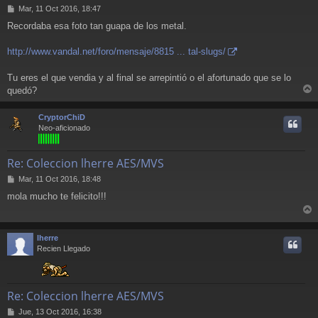
M
Mar, 11 Oct 2016, 18:47
e
Recordaba esa foto tan guapa de los metal.
n
s
a
http://www.vandal.net/foro/mensaje/8815 ... tal-slugs/
j
e
Tu eres el que vendia y al final se arrepintió o el afortunado que se lo
quedó?
r
r
CryptorChiD
i
Neo-aficionado
Re: Coleccion lherre AES/MVS
M
Mar, 11 Oct 2016, 18:48
e
mola mucho te felicito!!!
n
s
r
a
j
r
lherre
e
i
Recien Llegado
Re: Coleccion lherre AES/MVS
M
Jue, 13 Oct 2016, 16:38