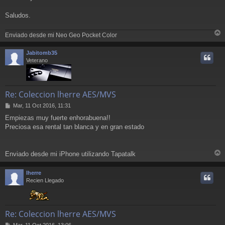
Saludos.
Enviado desde mi Neo Geo Pocket Color
r
r
Jabitomb35
i
Veterano
Re: Coleccion lherre AES/MVS
M
Mar, 11 Oct 2016, 11:31
e
Empiezas muy fuerte enhorabuena!!
n
Preciosa esa rental tan blanca y en gran estado
s
a
j
e
Enviado desde mi iPhone utilizando Tapatalk
r
r
lherre
i
Recien Llegado
Re: Coleccion lherre AES/MVS
M
Mar, 11 Oct 2016, 13:06