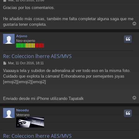
e
Gracias por los comentarios.
n
s
a
He añadido más cosas, también me falta completar alguna saga que me
j
gustaría tener completa.
e
r
r
Arjono
i
Neo-experto
Re: Coleccion lherre AES/MVS
M
Mar, 11 Oct 2016, 18:11
e
Vaaaaya tela y subidon de adrenalina al ver todo eso en la misma foto.
n
Cuidado que explota la cámara! Enhorabuena por semejantes joyas
s
a
[emoji2][emoji2][emoji2]
j
e
Enviado desde mi iPhone utilizando Tapatalk
r
r
Neoedu
i
Veterano
Re: Coleccion lherre AES/MVS