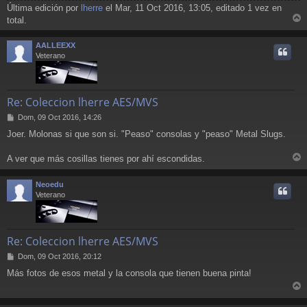
Última edición por
lherre
el Mar, 11 Oct 2016, 13:05, editado 1 vez en
total.
r
r
AALLEEXX
i
Veterano
Re: Coleccion lherre AES/MVS
M
Dom, 09 Oct 2016, 14:26
e
Joer. Molonas si que son si. "Peaso" consolas y "peaso" Metal Slugs.
n
s
a
A ver que más cosillas tienes por ahí escondidas.
r
j
e
r
Neoedu
i
Veterano
Re: Coleccion lherre AES/MVS
M
Dom, 09 Oct 2016, 20:12
e
Más fotos de esos metal y la consola que tienen buena pinta!
n
s
r
a