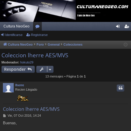
Cultura NeoGeo
Identificarse
Registrarse
or
de
eg
os
nti
ist
Cultura NeoGeo
Foro
General
Colecciones
fic
ra
Coleccion lherre AES/MVS
ar
rs
Moderador:
hokuto29
Responder
se
e
13 mensajes • Página
1
de
1
lherre
Recien Llegado
Coleccion lherre AES/MVS
M
Vie, 07 Oct 2016, 14:24
e
Buenas,
n
s