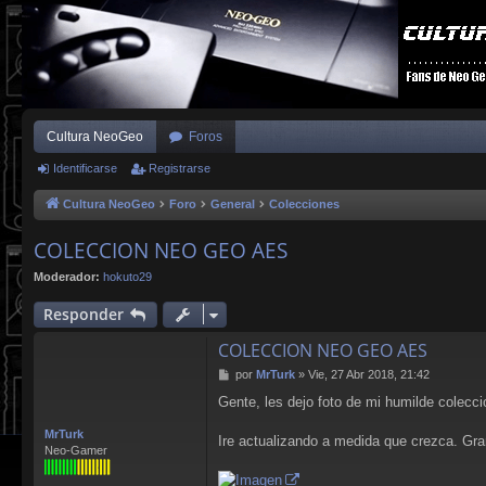
Cultura NeoGeo
Foros
Identificarse
Registrarse
Cultura NeoGeo
Foro
General
Colecciones
COLECCION NEO GEO AES
Moderador:
hokuto29
Responder
COLECCION NEO GEO AES
M
por
MrTurk
»
Vie, 27 Abr 2018, 21:42
e
Gente, les dejo foto de mi humilde colecc
n
s
MrTurk
a
Ire actualizando a medida que crezca. Gra
Neo-Gamer
j
e