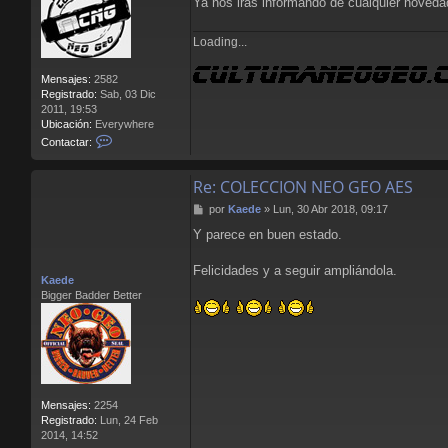
Ya nos irás informando de cualquier novedad
Loading...
Mensajes:
2582
Registrado:
Sab, 03 Dic
2011, 19:53
Ubicación:
Everywhere
C
Contactar:
o
n
Re: COLECCION NEO GEO AES
t
a
M
por
Kaede
»
Lun, 30 Abr 2018, 09:17
c
e
t
Y parece en buen estado.
n
a
s
r
a
Felicidades y a seguir ampliándola.
L
Kaede
j
l
Bigger Badder Better
e
o
r
e
n
s
B
l
Mensajes:
2254
o
Registrado:
Lun, 24 Feb
o
2014, 14:52
d