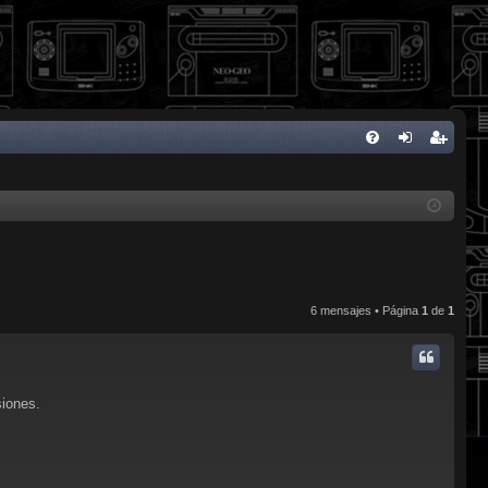
FA
de
eg
Q
nti
ist
fic
ra
ar
rs
se
e
6 mensajes • Página
1
de
1
siones.