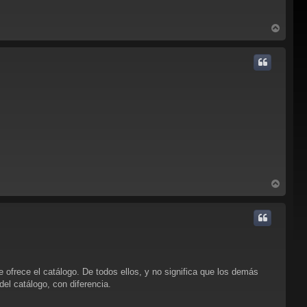
A
r
r
i
b
a
A
r
r
i
b
a
e ofrece el catálogo. De todos ellos, y no significa que los demás
el catálogo, con diferencia.