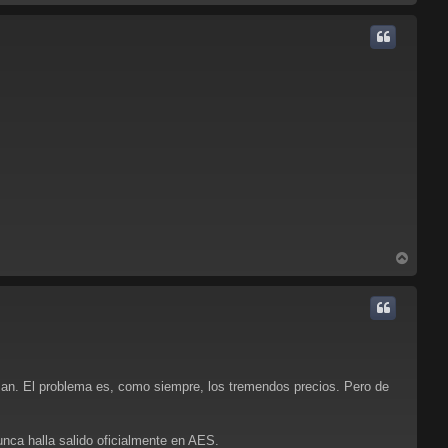
r
r
i
b
a
A
r
r
i
b
a
esan. El problema es, como siempre, los tremendos precios. Pero de
nca halla salido oficialmente en AES.