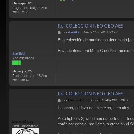
Mensajes:
62
Registrado:
Mié, 22 Ene
2014, 21:28
Re: COLECCION NEO GEO AES
M
por
daniikki
»
Vie, 27 Abr 2018, 22:47
e
Esa colección de humilde no tiene nada [em
n
s
a
Enviado desde mi Moto G (5) Plus mediante
daniikki
j
Neo-aficionado
e
Mensajes:
25
Registrado:
Jue, 15 Ago
2013, 08:47
Re: COLECCION NEO GEO AES
M
por
LlorensBlood
»
Dom, 29 Abr 2018, 20:08
e
Uaaahhh, pedazo de colección, menudos tit
n
s
a
Aero fighters 2, world heroes perfect... Des
LlorensBlood
j
estén por debajo, me llama la atención el S
Lord Comandante
e