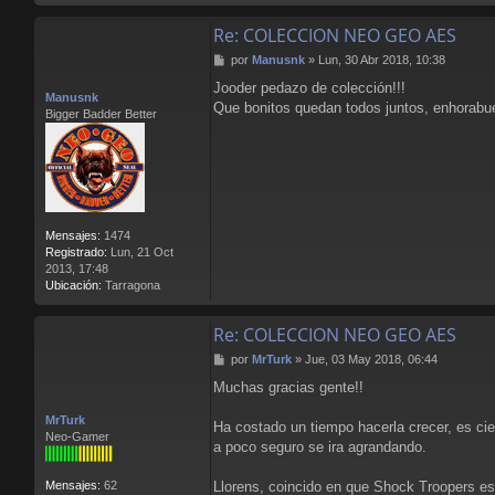
Re: COLECCION NEO GEO AES
M
por
Manusnk
»
Lun, 30 Abr 2018, 10:38
e
Jooder pedazo de colección!!!
n
Manusnk
Que bonitos quedan todos juntos, enhorabue
s
Bigger Badder Better
a
j
e
Mensajes:
1474
Registrado:
Lun, 21 Oct
2013, 17:48
Ubicación:
Tarragona
Re: COLECCION NEO GEO AES
M
por
MrTurk
»
Jue, 03 May 2018, 06:44
e
Muchas gracias gente!!
n
s
MrTurk
a
Ha costado un tiempo hacerla crecer, es cie
Neo-Gamer
j
a poco seguro se ira agrandando.
e
Llorens, coincido en que Shock Troopers es
Mensajes:
62