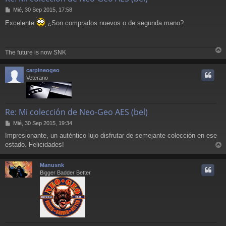
M
Mié, 30 Sep 2015, 17:58
e
Excelente
¿Son comprados nuevos o de segunda mano?
n
s
a
j
The future is now SNK
e
r
r
carpineogeo
i
Veterano
Re: Mi colección de Neo-Geo AES (bel)
M
Mié, 30 Sep 2015, 19:34
e
Impresionante, un auténtico lujo disfrutar de semejante colección en ese
n
estado. Felicidades!
s
r
a
j
r
Manusnk
e
i
Bigger Badder Better