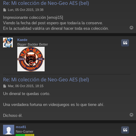
Re: Mi colección de Neo-Geo AES (bel)
M
Lun, 05 Oct 2015, 19:38
e
Impresionante colección [emoji15]
n
Viendo la fecha del post espero que todavía la conserve.
s
a
En la actualidad valdría un dineral hacer toda esa colección.
r
j
e
r
Kaede
i
Bigger Badder Better
Re: Mi colección de Neo-Geo AES (bel)
M
Mar, 06 Oct 2015, 18:15
e
Un dineral te quedas corto.
n
s
a
Una verdadera fortuna en videojuegos es lo que tiene ahí.
j
e
Dichoso él.
r
r
msx81
i
Neo-Gamer