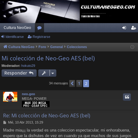
Cultura NeoGeo
Identificarse
Registrarse
or
de
eg
os
nti
ist
Cultura NeoGeo
Foro
General
Colecciones
fic
ra
Mi colección de Neo-Geo AES (bel)
ar
rs
Moderador:
hokuto29
Responder
se
e
1
Anterior
2
34 mensajes
neo.geo
MEGA- POWER
Re: Mi colección de Neo-Geo AES (bel)
M
Mié, 10 Abr 2013, 15:29
e
Madre mia¡¡¡ la verdad es una coleccion espectacular, mi enhorabuena,
n
espero que la disfrutes de vez en cuando ya que muchos de sus juegos
s