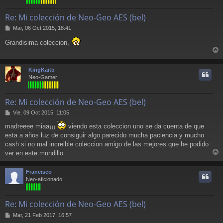
Re: Mi colección de Neo-Geo AES (bel)
M
Mar, 06 Oct 2015, 18:41
e
Grandisima coleccion,
n
s
r
a
j
r
KingKaito
e
i
Neo-Gamer
Re: Mi colección de Neo-Geo AES (bel)
M
Vie, 09 Oct 2015, 11:05
e
madreeee miaa¡¡¡
viendo esta coleccion uno se da cuenta de que
n
esta a años luz de consiguir algo parecido mucha paciencia y mucho
s
a
cash si no mal increible coleccion amigo de las mejores que he podido
j
ver en este mundillo
e
r
r
Francisco
i
Neo-aficionado
Re: Mi colección de Neo-Geo AES (bel)
M
Mar, 21 Feb 2017, 16:57
e