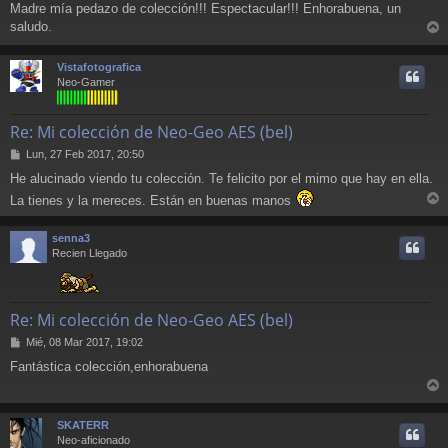
Madre mía pedazo de colección!!! Espectacular!!! Enhorabuena, un
n
saludo.
s
r
a
j
r
Vistafotografica
e
i
Neo-Gamer
Re: Mi colección de Neo-Geo AES (bel)
M
Lun, 27 Feb 2017, 20:50
e
He alucinado viendo tu colección. Te felicito por el mimo que hay en ella.
n
s
La tienes y la mereces. Están en buenas manos
a
r
j
r
senna3
e
i
Recien Llegado
Re: Mi colección de Neo-Geo AES (bel)
M
Mié, 08 Mar 2017, 19:02
e
Fantástica colección,enhorabuena
n
s
r
a
j
r
SKATERR
e
i
Neo-aficionado