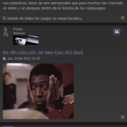
a
son autenticas obras de arte atemporales que para muchos han marcado
j
un antes y un despues dentro de la historia de los videojuegos.
e
El estado de todos los juegos es espectacular¡¡¡
r
r
Poppy
i
Veterano
Re: Mi colección de Neo-Geo AES (bel)
M
Jue, 25 Abr 2013, 01:15
e
n
s
a
j
e
r
r