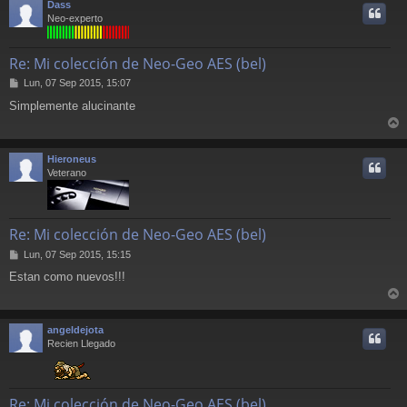
Dass
i
Neo-experto
Re: Mi colección de Neo-Geo AES (bel)
M
Lun, 07 Sep 2015, 15:07
e
Simplemente alucinante
n
s
r
a
j
r
Hieroneus
e
i
Veterano
Re: Mi colección de Neo-Geo AES (bel)
M
Lun, 07 Sep 2015, 15:15
e
Estan como nuevos!!!
n
s
r
a
j
r
angeldejota
e
i
Recien Llegado
Re: Mi colección de Neo-Geo AES (bel)