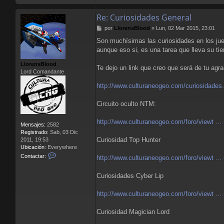
Re: Curiosidades General
M
por
LlorensBlood
»
Lun, 02 Mar 2015, 23:01
e
Son muchísimas las curiosidades en los jue
n
aunque eso si, es una tarea que lleva su ti
s
a
LlorensBlood
j
Te dejo un link que creo que será de tu agra
Lord Comandante
e
http://www.culturaneogeo.com/curiosidades
Circuito oculto NTM:
http://www.culturaneogeo.com/foro/viewt ..
Mensajes:
2582
Registrado:
Sab, 03 Dic
Curiosidad Top Hunter
2011, 19:53
Ubicación:
Everywhere
C
Contactar:
http://www.culturaneogeo.com/foro/viewt ..
o
n
Curiosidades Cyber Lip
t
a
c
http://www.culturaneogeo.com/foro/viewt ..
t
a
Curiosidad Magician Lord
r
L