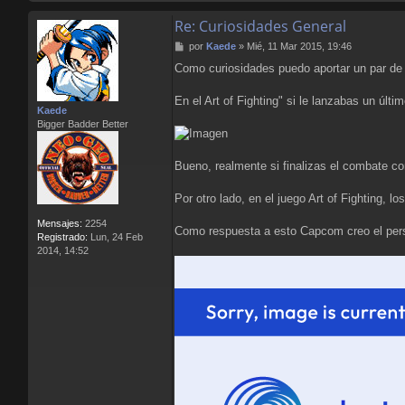
Re: Curiosidades General
M
por
Kaede
»
Mié, 11 Mar 2015, 19:46
e
Como curiosidades puedo aportar un par de 
n
s
a
En el Art of Fighting" si le lanzabas un últ
Kaede
j
Bigger Badder Better
e
Bueno, realmente si finalizas el combate co
Por otro lado, en el juego Art of Fighting, 
Mensajes:
2254
Como respuesta a esto Capcom creo el pers
Registrado:
Lun, 24 Feb
2014, 14:52