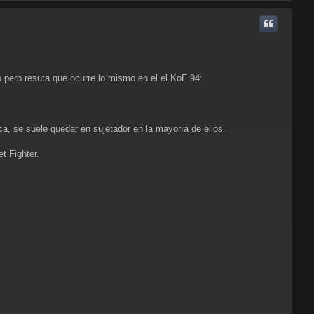
r
r
i
b
a
ro pero resuta que ocurre lo mismo en el el KoF 94:
a, se suele quedar en sujetador en la mayoría de ellos.
t Fighter.