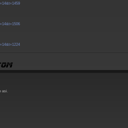
. =14&t=1459
. =14&t=1506
. =14&t=1224
 asi.