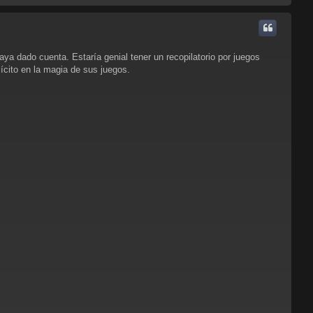
r
r
i
b
a
a dado cuenta. Estaría genial tener un recopilatorio por juegos
ícito en la magia de sus juegos.