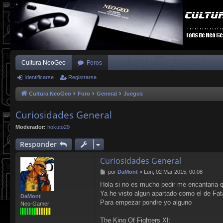
Cultura NeoGeo
Foros
Identificarse
Registrarse
Cultura NeoGeo
Foro
General
Juegos
Curiosidades General
Moderador:
hokuto29
Responder
Curiosidades General
M
por
DaMont
»
Lun, 02 Mar 2015, 00:08
e
Hola si no es mucho pedir me encantaria 
n
Ya he visto algun apartado como el de Fat
s
DaMont
a
Para empezar pondre yo alguno
Neo-Gamer
j
e
The King Of Fighters XI: