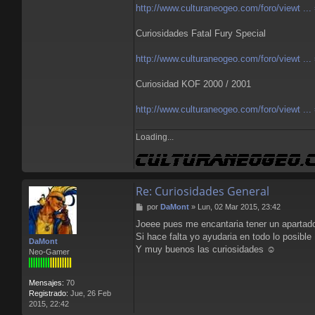
l
http://www.culturaneogeo.com/foro/viewt ..
o
r
Curiosidades Fatal Fury Special
e
n
http://www.culturaneogeo.com/foro/viewt ..
s
B
l
Curiosidad KOF 2000 / 2001
o
o
http://www.culturaneogeo.com/foro/viewt ..
d
Loading...
Re: Curiosidades General
M
por
DaMont
»
Lun, 02 Mar 2015, 23:42
e
Joeee pues me encantaria tener un apartado
n
Si hace falta yo ayudaria en todo lo posible
s
DaMont
a
Y muy buenos las curiosidades ☺
Neo-Gamer
j
e
Mensajes:
70
Registrado:
Jue, 26 Feb
2015, 22:42