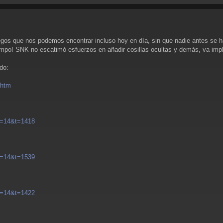
gos que nos podemos encontrar incluso hoy en día, sin que nadie antes se hay
empo! SNK no escatimó esfuerzos en añadir cosillas ocultas y demás, va impl
do:
.htm
. =14&t=1418
. =14&t=1539
. =14&t=1422