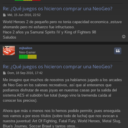
Re: ¿Qué juegos os hicieron comprar una NeoGeo?
M
Mié, 15 Jun 2016, 22:52
e
World Heroes 2 de pequeño pero no tenia capacidad economica ,estuve
n
ahorrando pero mi esfuerzo fue infructuoso.
s
a
Hace 2 años ya Samurai Spirits IV y King of Fighters 98
j
Saludos
e
r
r
mjbailon
i
Neo-Gamer
Re: ¿Qué juegos os hicieron comprar una NeoGeo?
M
Dom, 18 Sep 2016, 17:42
e
Me imagino que muchos de nosotros ya habíamos jugado a los arcades
n
de Neo Geo en los salones recreativos, así que al enterarnos que
s
a
podíamos disfrutar de esas joyas en nuestras casas por la salida del
j
sistema AES el subidón fue total (luego vino la tremenda caída al
e
conocer los precios).
Ahora que más o menos nos lo hemos podido permitir, pues enseguida
nos vamos a por esos títulos (sobre todo de lucha) que nos evocan a
nuestra juventud: Art Of Fighting, Fatal Fury, World Heroes, Metal Slug,
Blue's Journey, Soccer Brawl y tantos otros...