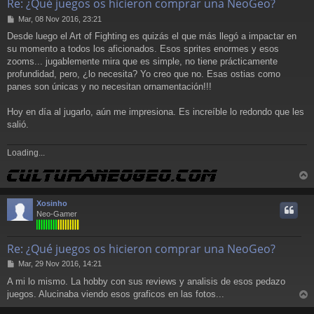
Re: ¿Qué juegos os hicieron comprar una NeoGeo?
M
Mar, 08 Nov 2016, 23:21
e
Desde luego el Art of Fighting es quizás el que más llegó a impactar en
n
su momento a todos los aficionados. Esos sprites enormes y esos
s
a
zooms... jugablemente mira que es simple, no tiene prácticamente
j
profundidad, pero, ¿lo necesita? Yo creo que no. Esas ostias como
e
panes son únicas y no necesitan ornamentación!!!
Hoy en día al jugarlo, aún me impresiona. Es increíble lo redondo que les
salió.
Loading...
r
r
Xosinho
i
Neo-Gamer
Re: ¿Qué juegos os hicieron comprar una NeoGeo?
M
Mar, 29 Nov 2016, 14:21
e
A mi lo mismo. La hobby con sus reviews y analisis de esos pedazo
n
juegos. Alucinaba viendo esos graficos en las fotos...
s
r
a