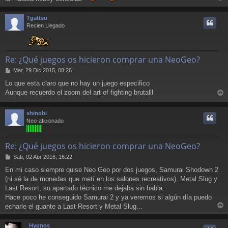
a
r
j
r
e
Tgattsu
i
Recien Llegado
Re: ¿Qué juegos os hicieron comprar una NeoGeo?
M
Mar, 29 Dic 2015, 08:26
e
Lo que esta claro que no hay un juego especifico
n
Aunque recuerdo el zoom del art of fighting brutalll
s
r
a
j
r
shinobi
e
i
Neo-aficionado
Re: ¿Qué juegos os hicieron comprar una NeoGeo?
M
Sab, 02 Abr 2016, 16:22
e
En mi caso siempre quise Neo Geo por dos juegos, Samurai Shodown 2
n
(ni sé la de monedas que metí en los salones recreativos), Metal Slug y
s
a
Last Resort, su apartado técnico me dejaba sin habla.
j
Hace poco he conseguido Samurai 2 y ya veremos si algún día puedo
e
echarle el guante a Last Resort y Metal Slug...
r
r
Hypnos