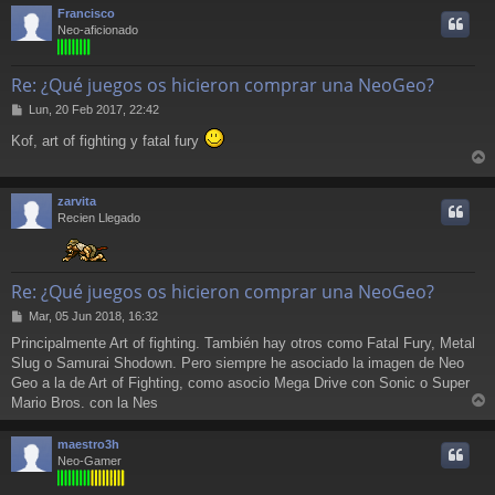
j
r
Francisco
e
i
Neo-aficionado
Re: ¿Qué juegos os hicieron comprar una NeoGeo?
M
Lun, 20 Feb 2017, 22:42
e
Kof, art of fighting y fatal fury
n
s
r
a
j
r
zarvita
e
i
Recien Llegado
Re: ¿Qué juegos os hicieron comprar una NeoGeo?
M
Mar, 05 Jun 2018, 16:32
e
Principalmente Art of fighting. También hay otros como Fatal Fury, Metal
n
Slug o Samurai Shodown. Pero siempre he asociado la imagen de Neo
s
a
Geo a la de Art of Fighting, como asocio Mega Drive con Sonic o Super
j
Mario Bros. con la Nes
e
r
r
maestro3h
i
Neo-Gamer