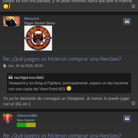
juegos ke son una pasada, y no pude sentirlos hasta que pille la makina
j
e
r
r
Manusnk
i
Bigger Badder Better
Re: ¿Qué juegos os hicieron comprar una NeoGeo?
M
Jue, 19 Jul 2018, 20:24
e
n
nachgul escribió:
s
Viewpoint y los King of Fighters, principalmente, espero un dia hacerme
a
j
con una copia del View Point AES
e
Yo ya he desistido de conseguir un Viewpoint, al menos lo puedo jugar
con el 161 en 1.
r
r
Oliverio1980
i
Neo-Gamer
Re: ¿Qué juegos os hicieron comprar una NeoGeo?