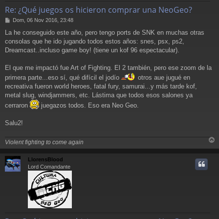
Re: ¿Qué juegos os hicieron comprar una NeoGeo?
M
Dom, 06 Nov 2016, 23:48
e
La he conseguido este año, pero tengo ports de SNK en muchas otras
n
consolas que he ido jugando todos estos años: snes, psx, ps2,
s
a
Dreamcast..incluso game boy! (tiene un kof 96 espectacular).
j
e
El que me impactó fue Art of Fighting. El 2 también, pero ese zoom de la
primera parte...eso sí, qué difícil el jodío
otros aue jugué en
recreativa fueron world heroes, fatal fury, samurai...y más tarde kof,
metal slug, windjammers, etc. Lástima que todos esos salones ya
cerraron
juegazos todos. Eso era Neo Geo.
Salu2!
Violent fighting to come again
r
r
LlorensBlood
i
Lord Comandante