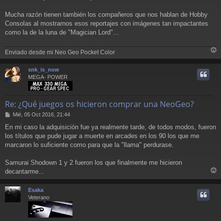
Mucha razón tienen también los compañeros que nos hablan de Hobby
Consolas al mostrarnos esos reportajes con imágenes tan impactantes
como la de la luna de "Magician Lord"...
Enviado desde mi Neo Geo Pocket Color
r
r
snk_is_now
i
MEGA- POWER
Re: ¿Qué juegos os hicieron comprar una NeoGeo?
M
Mié, 05 Oct 2016, 21:44
e
En mi caso la adquisición fue ya realmente tarde, de todos modos, fueron
n
los títulos que pude jugar a muerte en arcades en los 90 los que me
s
a
marcaron lo suficiente como para que la "llama" perdurase.
j
e
Samurai Shodown 1 y 2 fueron los que finalmente me hicieron
decantarme...
r
r
Esaka
i
Veterano