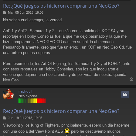
Re: ¿Qué juegos os hicieron comprar una NeoGeo?
M
Mar, 05 Jun 2018, 19:05
e
No sabria cual escoger, la verdad.
n
s
a
AoF 1 y AoF2, Samurai 1 y 2... quizás con la salida del KOF 94 y su
j
reportaje en Hobby Consolas fue la que me dejó pasmado y la que me
e
hizo comprarme la NEO GEO CD casi en su salida al mercado.
Pensando fríamente, creo que fue un error... un KOF en Neo Geo Cd, fue
una tortura por las esperas.
Pero resumiendo, los Art Of Fighing, los Samurai 1 y 2 y el KOF94 junto
con esos reportajes en Hobby Consolas, son los que inocularon el
veneno que dejaron una huella brutal y de por vida, de nuestra querida
Neo Geo
r
r
nachgul
i
Neo-experto
Re: ¿Qué juegos os hicieron comprar una NeoGeo?
M
Jue, 19 Jul 2018, 19:05
e
Viewpoint y los King of Fighters, principalmente, espero un dia hacerme
n
con una copia del View Point AES
pero he descuvierto muchos
s
a