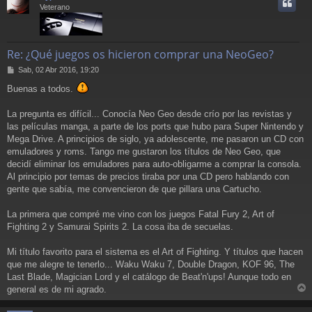
i
Veterano
Re: ¿Qué juegos os hicieron comprar una NeoGeo?
M
Sab, 02 Abr 2016, 19:20
e
Buenas a todos.
n
s
a
La pregunta es difícil... Conocía Neo Geo desde crío por las revistas y
j
las películas manga, a parte de los ports que hubo para Super Nintendo y
e
Mega Drive. A principios de siglo, ya adolescente, me pasaron un CD con
emuladores y roms. Tango me gustaron los títulos de Neo Geo, que
decidí eliminar los emuladores para auto-obligarme a comprar la consola.
Al principio por temas de precios tiraba por una CD pero hablando con
gente que sabía, me convencieron de que pillara una Cartucho.
La primera que compré me vino con los juegos Fatal Fury 2, Art of
Fighting 2 y Samurai Spirits 2. La cosa iba de secuelas.
Mi título favorito para el sistema es el Art of Fighting. Y títulos que hacen
que me alegre te tenerlo... Waku Waku 7, Double Dragon, KOF 96, The
Last Blade, Magician Lord y el catálogo de Beat'n'ups! Aunque todo en
general es de mi agrado.
r
r