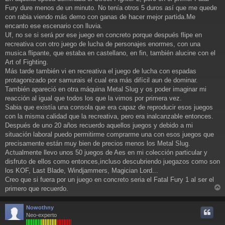
Fury dure menos de un minuto. No tenía otros 5 duros así que me quede
con rabia viendo más demo con ganas de hacer mejor partida.Me
encanto ese escenario con lluvia.
Uf, no se si será por ese juego en concreto porque después flipe en
recreativa con otro juego de lucha de personajes enormes, con una
musica flipante, que estaba en castellano, en fin, también alucine con el
Art of Fighting.
Más tarde también vi en recreativa el juego de lucha con espadas
protagonizado por samurais el cual era más difícil aun de dominar.
También apareció en otra máquina Metal Slug y os poder imaginar mi
reacción al igual que todos los que la vimos por primera vez.
Sabia que existía una consola que era capaz de reproducir esos juegos
con la misma calidad que la recreativa, pero era inalcanzable entonces.
Después de uno 20 años recuerdo aquellos juegos y debido a mi
situación laboral puedo permitirme comprarme una con esos juegos que
precisamente están muy bien de precios menos los Metal Slug.
Actualmente llevo unos 50 juegos de Aes en mi colección particular y
disfruto de ellos como entonces,incluso descubriendo juegazos como son
los KOF, Last Blade, Windjammers, Magician Lord...
Creo que si fuera por un juego en concreto seria el Fatal Fury 1 al ser el
primero que recuerdo.
r
r
Nowothny
i
Neo-experto