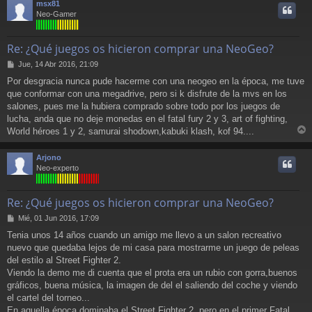
msx81
i
Neo-Gamer
Re: ¿Qué juegos os hicieron comprar una NeoGeo?
M
Jue, 14 Abr 2016, 21:09
e
Por desgracia nunca pude hacerme con una neogeo en la época, me tuve
n
que conformar con una megadrive, pero si k disfrute de la mvs en los
s
a
salones, pues me la hubiera comprado sobre todo por los juegos de
j
lucha, anda que no deje monedas en el fatal fury 2 y 3, art of fighting,
e
World héroes 1 y 2, samurai shodown,kabuki klash, kof 94....
r
r
Arjono
i
Neo-experto
Re: ¿Qué juegos os hicieron comprar una NeoGeo?
M
Mié, 01 Jun 2016, 17:09
e
Tenia unos 14 años cuando un amigo me llevo a un salon recreativo
n
nuevo que quedaba lejos de mi casa para mostrarme un juego de peleas
s
a
del estilo al Street Fighter 2.
j
Viendo la demo me di cuenta que el prota era un rubio con gorra,buenos
e
gráficos, buena música, la imagen de del el saliendo del coche y viendo
el cartel del torneo...
En aquella época dominaba el Street Fighter 2, pero en el primer Fatal