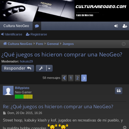
Cultura NeoGeo
Identificarse
Registrarse
or
de
eg
os
nti
ist
Cultura NeoGeo
Foro
General
Juegos
fic
ra
¿Qué juegos os hicieron comprar una NeoGeo?
ar
rs
Moderador:
hokuto29
Responder
se
e
1
2
Anterior
3
58 mensajes
Billypisto
Neo-Gamer
Re: ¿Qué juegos os hicieron comprar una NeoGeo?
M
Dom, 20 Dic 2015, 16:26
e
Street hoop, kabuky klash y kof, jugados en recreativas de mi pueblo, y
n
s
la maldita hobby consolas