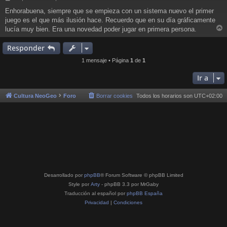
e
Enhorabuena, siempre que se empieza con un sistema nuevo el primer
n
juego es el que más ilusión hace. Recuerdo que en su día gráficamente
s
a
lucía muy bien. Era una novedad poder jugar en primera persona.
r
j
e
r
Responder
i
1 mensaje • Página
1
de
1
Ir a
Cultura NeoGeo
Foro
Borrar cookies
Todos los horarios son
UTC+02:00
Desarrollado por
phpBB
® Forum Software © phpBB Limited
Style por
Arty
- phpBB 3.3 por MrGaby
Traducción al español por
phpBB España
Privacidad
|
Condiciones