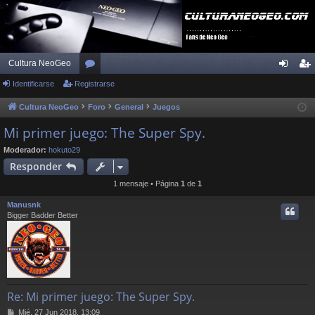
Cultura NeoGeo
Identificarse
Registrarse
or
de
eg
os
nti
ist
Cultura NeoGeo
Foro
General
Juegos
fic
ra
Mi primer juego: The Super Spy.
ar
rs
Moderador:
hokuto29
Responder
se
e
1 mensaje • Página
1
de
1
Manusnk
Bigger Badder Better
Re: Mi primer juego: The Super Spy.
M
Mié, 27 Jun 2018, 13:09