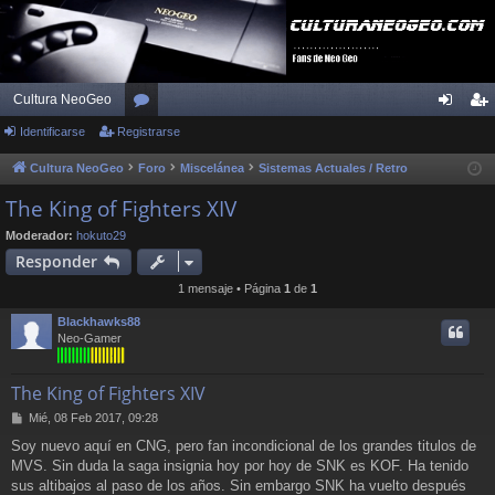
Cultura NeoGeo
Identificarse
Registrarse
or
de
eg
os
nti
ist
Cultura NeoGeo
Foro
Miscelánea
Sistemas Actuales / Retro
fic
ra
The King of Fighters XIV
ar
rs
Moderador:
hokuto29
Responder
se
e
1 mensaje • Página
1
de
1
Blackhawks88
Neo-Gamer
The King of Fighters XIV
M
Mié, 08 Feb 2017, 09:28
e
Soy nuevo aquí en CNG, pero fan incondicional de los grandes titulos de
n
MVS. Sin duda la saga insignia hoy por hoy de SNK es KOF. Ha tenido
s
a
sus altibajos al paso de los años. Sin embargo SNK ha vuelto después