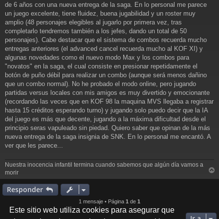
j
de 6 años con una nueva entrega de la saga. En lo personal me parece
e
un juego excelente, tiene fluidez, buena jugabilidad y un roster muy
amplio (48 personajes elegibles al jugarlo por primera vez, tras
completarlo tendremos también a los jefes, dando un total de 50
personajes). Cabe destacar que el sistema de combos recuerda mucho
entregas anteriores (el advanced cancel recuerda mucho al KOF XI) y
algunas novedades como el nuevo modo Max y los combos para
"novatos" en la saga, el cual consiste en presionar repetidamente el
botón de puño débil para realizar un combo (aunque será menos dañino
que un combo normal). No he probado el modo online, pero jugando
partidas versus locales con mis amigos es muy divertido y emocionante
(recordando las veces que en KOF 98 la maquina MVS llegaba a registrar
hasta 15 créditos esperando turno) y jugando solo puedo decir que la IA
del juego es más que decente, jugando a la máxima dificultad desde el
principio seras vapuleado sin piedad. Quiero saber que opinan de la más
nueva entrega de la saga insignia de SNK. En lo personal me encantó. A
ver que les parece...
Nuestra inocencia infantil termina cuando sabemos que algún día vamos a
morir
r
r
Responder
i
1 mensaje • Página
1
de
1
Este sitio web utiliza cookies para asegurar que
Ir a