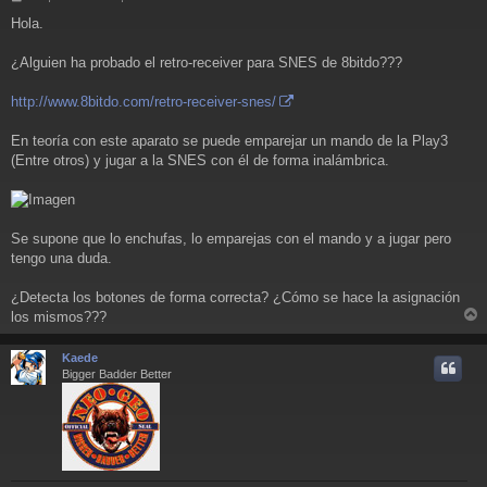
e
Hola.
n
s
a
¿Alguien ha probado el retro-receiver para SNES de 8bitdo???
j
e
http://www.8bitdo.com/retro-receiver-snes/
En teoría con este aparato se puede emparejar un mando de la Play3
(Entre otros) y jugar a la SNES con él de forma inalámbrica.
Se supone que lo enchufas, lo emparejas con el mando y a jugar pero
tengo una duda.
¿Detecta los botones de forma correcta? ¿Cómo se hace la asignación
los mismos???
r
r
Kaede
i
Bigger Badder Better