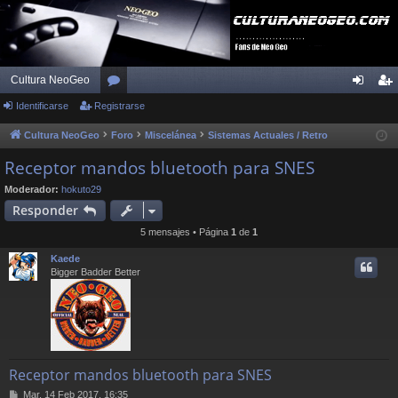
Cultura NeoGeo
Identificarse
Registrarse
or
de
eg
os
nti
ist
Cultura NeoGeo
Foro
Miscelánea
Sistemas Actuales / Retro
fic
ra
Receptor mandos bluetooth para SNES
ar
rs
Moderador:
hokuto29
Responder
se
e
5 mensajes • Página
1
de
1
Kaede
Bigger Badder Better
Receptor mandos bluetooth para SNES
M
Mar, 14 Feb 2017, 16:35