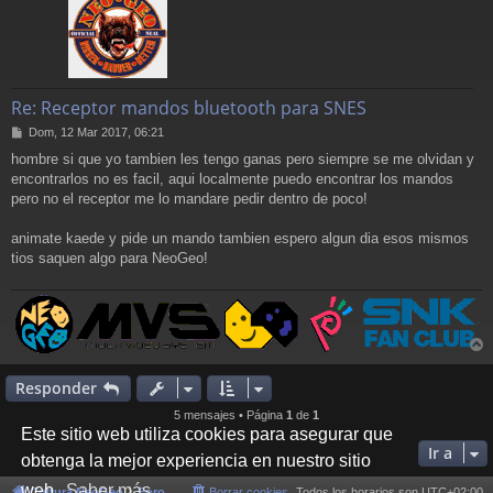
Re: Receptor mandos bluetooth para SNES
M
Dom, 12 Mar 2017, 06:21
e
hombre si que yo tambien les tengo ganas pero siempre se me olvidan y
n
encontrarlos no es facil, aqui localmente puedo encontrar los mandos
s
a
pero no el receptor me lo mandare pedir dentro de poco!
j
e
animate kaede y pide un mando tambien espero algun dia esos mismos
tios saquen algo para NeoGeo!
r
r
Responder
i
5 mensajes • Página
1
de
1
Este sitio web utiliza cookies para asegurar que
Ir a
obtenga la mejor experiencia en nuestro sitio
web.
Saber más
Cultura NeoGeo
Foro
Borrar cookies
Todos los horarios son
UTC+02:00