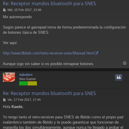
Re: Receptor mandos bluetooth para SNES
M
Mié, 15 Feb 2017, 13:48
e
Me autorespondo.
n
s
a
Según parece el gamepad toma de forma predeterminada la configuración
j
de botones típica de SNES.
e
Ver aquí:
http://www.8bitdo.com/retro-receiver-snes/Manual.html
Aunque sigo sin saber si es posible remapear botones.
r
r
mjbailon
i
Neo-Gamer
Re: Receptor mandos bluetooth para SNES
M
Vie, 17 Feb 2017, 17:44
e
Hola
Kaede
,
n
s
a
Yo tengo tanto el retro-receiver para SNES de 8bitdo como el propio pad
j
inalámbrico también de 8bitdo y te puedo garantizar que funcionan de
e
maravilla los dos simultáneamente, aunque nunca he llegado a probar el