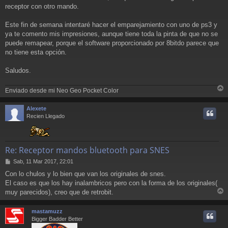
receptor con otro mando.
Este fin de semana intentaré hacer el emparejamiento con uno de ps3 y
ya te comento mis impresiones, aunque tiene toda la pinta de que no se
puede remapear, porque el software proporcionado por 8bitdo parece que
no tiene esta opción.
Saludos.
Enviado desde mi Neo Geo Pocket Color
r
r
Alexete
i
Recien Llegado
Re: Receptor mandos bluetooth para SNES
M
Sab, 11 Mar 2017, 22:01
e
Con lo chulos y lo bien que van los originales de snes.
n
El caso es que los hay inalambricos pero con la forma de los originales(
s
a
muy parecidos), creo que de retrobit.
r
j
e
r
mastamuzz
i
Bigger Badder Better