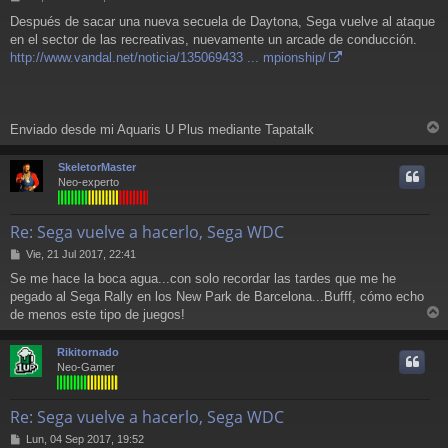
e
Después de sacar una nueva secuela de Daytona, Sega vuelve al ataque
n
en el sector de las recreativas, nuevamente un arcade de conducción.
s
a
http://www.vandal.net/noticia/135069433 ... mpionship/
j
e
Enviado desde mi Aquaris U Plus mediante Tapatalk
r
r
SkeletorMaster
i
Neo-experto
Re: Sega vuelve a hacerlo, Sega WDC
M
Vie, 21 Jul 2017, 22:41
e
Se me hace la boca agua...con solo recordar las tardes que me he
n
pegado al Sega Rally en los New Park de Barcelona...Bufff, cómo echo
s
a
de menos este tipo de juegos!
r
j
e
r
Rikitornado
i
Neo-Gamer
Re: Sega vuelve a hacerlo, Sega WDC
M
Lun, 04 Sep 2017, 19:52