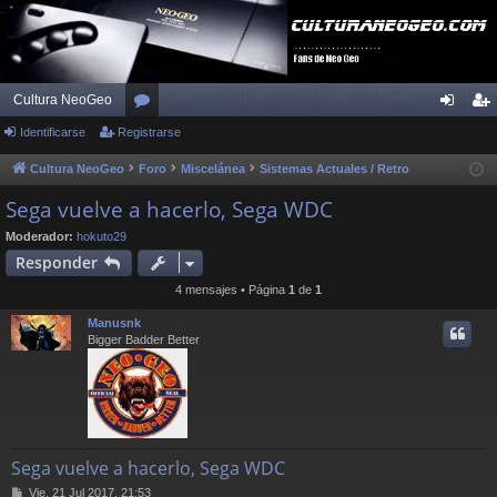
Cultura NeoGeo
Identificarse
Registrarse
or
de
eg
os
nti
ist
Cultura NeoGeo
Foro
Miscelánea
Sistemas Actuales / Retro
fic
ra
Sega vuelve a hacerlo, Sega WDC
ar
rs
Moderador:
hokuto29
Responder
se
e
4 mensajes • Página
1
de
1
Manusnk
Bigger Badder Better
Sega vuelve a hacerlo, Sega WDC
M
Vie, 21 Jul 2017, 21:53