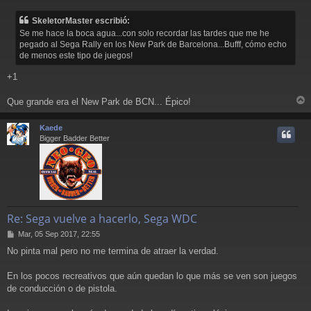
e
n
SkeletorMaster escribió:
s
Se me hace la boca agua...con solo recordar las tardes que me he
a
pegado al Sega Rally en los New Park de Barcelona...Bufff, cómo echo
j
de menos este tipo de juegos!
e
+1
Que grande era el New Park de BCN... Épico!
r
r
Kaede
i
Bigger Badder Better
Re: Sega vuelve a hacerlo, Sega WDC
M
Mar, 05 Sep 2017, 22:55
e
No pinta mal pero no me termina de atraer la verdad.
n
s
a
En los pocos recreativos que aún quedan lo que más se ven son juegos
j
de conducción o de pistola.
e