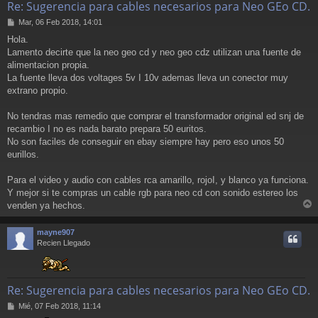
Re: Sugerencia para cables necesarios para Neo GEo CD.
M
Mar, 06 Feb 2018, 14:01
e
Hola.
n
Lamento decirte que la neo geo cd y neo geo cdz utilizan una fuente de
s
a
alimentacion propia.
j
La fuente lleva dos voltages 5v I 10v ademas lleva un conector muy
e
extrano propio.
No tendras mas remedio que comprar el transformador original ed snj de
recambio I no es nada barato prepara 50 euritos.
No son faciles de conseguir en ebay siempre hay pero eso unos 50
eurillos.
Para el video y audio con cables rca amarillo, rojoI, y blanco ya funciona.
Y mejor si te compras un cable rgb para neo cd con sonido estereo los
venden ya hechos.
r
r
mayne907
i
Recien Llegado
Re: Sugerencia para cables necesarios para Neo GEo CD.
M
Mié, 07 Feb 2018, 11:14
e