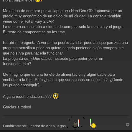
Hola compañeros!
n
s
a
Me acabo de comprar por wallapop una Neo Geo CD Japonesa por un
j
precio muy económico de un chico de mi ciudad. La consola también
e
viene con el Fatal Fury 2 JAP.
La compra en cuestión a sido la de comprar solo la consola y el juego.
El resto de componentes no los trae.
Es ahí mi pregunta. A ver si me podéis ayudar, pues aunque parezca una
pregunta senzilla a priori no quiero cagarla poniendo algún componente
que no sirva para hacerla funcionar.
La pregunta es: ¿Que cables necesito para poder poner en
funcionamiento?
Me imagino que es una funete de alimentación y algún cable para
enchufar a la tele. Pero ¿tienen que ser algunos en especial?, ¿Donde
los puedo conseguir?...
Alguna recomendación...???
Gracias a todos!
Fanáticamente jugador de videojuegos
r