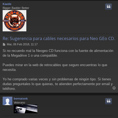
r
Kaede
i
Bigger Badder Better
Re: Sugerencia para cables necesarios para Neo GEo CD.
M
Mar, 06 Feb 2018, 11:17
e
Si no recuerdo mal la Neogeo CD funciona con la fuente de alimentación
n
de la Megadrive 1 o una compatible.
s
a
j
Puedes mirar en la web de retrocables que seguro encuentras lo que
e
necesita.
Yo he comprado varias veces y sin problemas de ningún tipo. Si tienes
dudas preguntales lo que quieras, te atienden perfectamente por email y
teléfono.
r
r
bernatsnk
i
Veterano