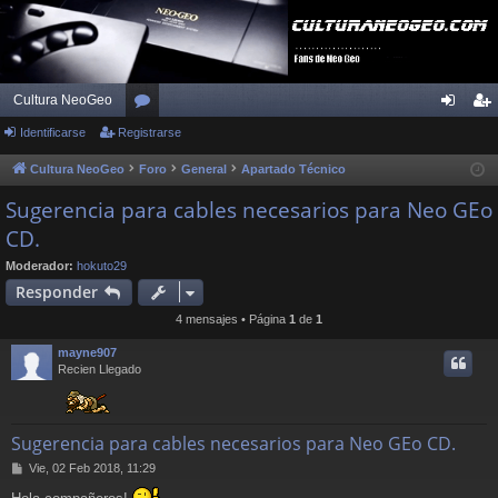
Cultura NeoGeo
Identificarse
Registrarse
or
de
eg
os
nti
ist
Cultura NeoGeo
Foro
General
Apartado Técnico
fic
ra
Sugerencia para cables necesarios para Neo GEo
CD.
ar
rs
se
e
Moderador:
hokuto29
Responder
4 mensajes • Página
1
de
1
mayne907
Recien Llegado
Sugerencia para cables necesarios para Neo GEo CD.
M
Vie, 02 Feb 2018, 11:29
e