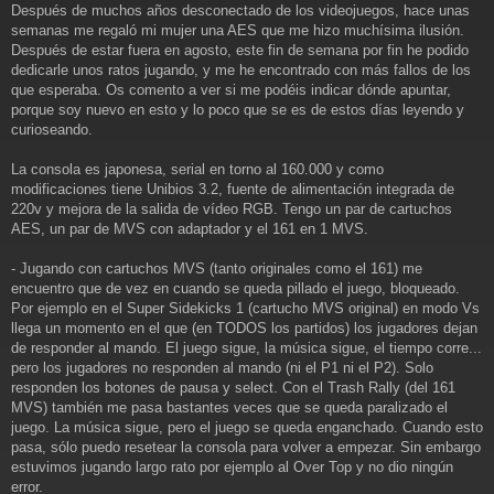
a
Después de muchos años desconectado de los videojuegos, hace unas
j
semanas me regaló mi mujer una AES que me hizo muchísima ilusión.
e
Después de estar fuera en agosto, este fin de semana por fin he podido
dedicarle unos ratos jugando, y me he encontrado con más fallos de los
que esperaba. Os comento a ver si me podéis indicar dónde apuntar,
porque soy nuevo en esto y lo poco que se es de estos días leyendo y
curioseando.
La consola es japonesa, serial en torno al 160.000 y como
modificaciones tiene Unibios 3.2, fuente de alimentación integrada de
220v y mejora de la salida de vídeo RGB. Tengo un par de cartuchos
AES, un par de MVS con adaptador y el 161 en 1 MVS.
- Jugando con cartuchos MVS (tanto originales como el 161) me
encuentro que de vez en cuando se queda pillado el juego, bloqueado.
Por ejemplo en el Super Sidekicks 1 (cartucho MVS original) en modo Vs
llega un momento en el que (en TODOS los partidos) los jugadores dejan
de responder al mando. El juego sigue, la música sigue, el tiempo corre...
pero los jugadores no responden al mando (ni el P1 ni el P2). Solo
responden los botones de pausa y select. Con el Trash Rally (del 161
MVS) también me pasa bastantes veces que se queda paralizado el
juego. La música sigue, pero el juego se queda enganchado. Cuando esto
pasa, sólo puedo resetear la consola para volver a empezar. Sin embargo
estuvimos jugando largo rato por ejemplo al Over Top y no dio ningún
error.