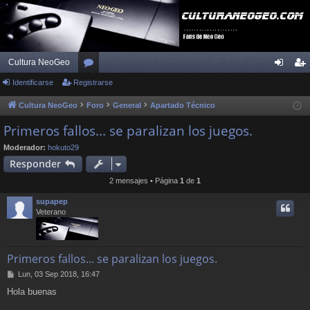
Cultura NeoGeo
Identificarse
Registrarse
or
de
eg
os
nti
ist
Cultura NeoGeo
Foro
General
Apartado Técnico
fic
ra
Primeros fallos... se paralizan los juegos.
ar
rs
Moderador:
hokuto29
Responder
se
e
2 mensajes • Página
1
de
1
supapep
Veterano
Primeros fallos... se paralizan los juegos.
M
Lun, 03 Sep 2018, 16:47
e
Hola buenas
n
s