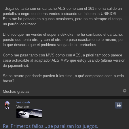
- Jugando tanto con un cartucho AES como con el 161 me ha salido un
pantallazo negro con letras verdes indicando un fallo en la UNIBIOS.
Esto me ha pasado en algunas ocasiones, pero no es siempre ni tengo
un patrón localizado.
El chico que me vendió el super sidekicks me ha cambiado el cartucho,
puesto que tenía otro, y con el otro me pasa exactamente lo mismo, por
lo que descarto que el problema venga de los cartuchos.
Como me pasa tanto con MVS como con AES, a priori tampoco parece
cosa achacable al adaptador AES MVS que estoy usando (última versión
de japanonline).
Se os ocurre por donde pueden ir los tiros, o qué comprobaciones puedo
hacer?
Muchas gracias.
r
r
kei_dash
i
Veterano
Re: Primeros fallos... se paralizan los juegos.