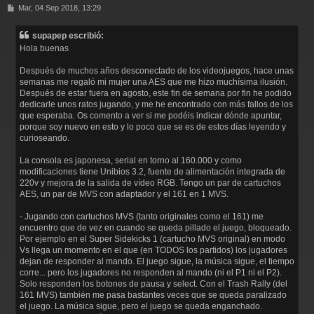
M
Mar, 04 Sep 2018, 13:29
e
n
supapep escribió:
s
Hola buenas
a
j
Después de muchos años desconectado de los videojuegos, hace unas
e
semanas me regaló mi mujer una AES que me hizo muchísima ilusión.
Después de estar fuera en agosto, este fin de semana por fin he podido
dedicarle unos ratos jugando, y me he encontrado con más fallos de los
que esperaba. Os comento a ver si me podéis indicar dónde apuntar,
porque soy nuevo en esto y lo poco que se es de estos días leyendo y
curioseando.
La consola es japonesa, serial en torno al 160.000 y como
modificaciones tiene Unibios 3.2, fuente de alimentación integrada de
220v y mejora de la salida de vídeo RGB. Tengo un par de cartuchos
AES, un par de MVS con adaptador y el 161 en 1 MVS.
- Jugando con cartuchos MVS (tanto originales como el 161) me
encuentro que de vez en cuando se queda pillado el juego, bloqueado.
Por ejemplo en el Super Sidekicks 1 (cartucho MVS original) en modo
Vs llega un momento en el que (en TODOS los partidos) los jugadores
dejan de responder al mando. El juego sigue, la música sigue, el tiempo
corre... pero los jugadores no responden al mando (ni el P1 ni el P2).
Solo responden los botones de pausa y select. Con el Trash Rally (del
161 MVS) también me pasa bastantes veces que se queda paralizado
el juego. La música sigue, pero el juego se queda enganchado.