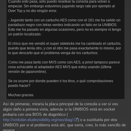
Cuando esto pasa, sólo puedo resetear la consola para volver a
empezar. Sin embargo estuvimos jugando largo rato por ejemplo al
Over Top y no dio ningún error.
- Jugando tanto con un cartucho AES como con el 161 me ha salido un
pantallazo negro con letras verdes indicando un fallo en la UNIBIOS.
Esto me ha pasado en algunas ocasiones, pero no es siempre ni tengo
un patrón localizado.
El chico que me vendió el super sidekicks me ha cambiado el cartucho,
puesto que tenía otro, y con el otro me pasa exactamente lo mismo, por
lo que descarto que el problema venga de los cartuchos.
Como me pasa tanto con MVS como con AES, a priori tampoco parece
cosa achacable al adaptador AES MVS que estoy usando (última
versión de japanonline).
Se os ocurre por donde pueden ir los tiros, o qué comprobaciones
puedo hacer?
Muchas gracias.
Así de primeras, miraría la placa principal de la consola a ver si ves
algún daño a primera vista, además si la UNIBIOS está en socket
probaría con una BIOS de diagnótico (
http://smkdan.eludevisibility.org/neo/diag/
) o a sustituirla por otra
UNIBIOS por si el problema está ahí, que sería, creo, lo más sencillo de
reparar.