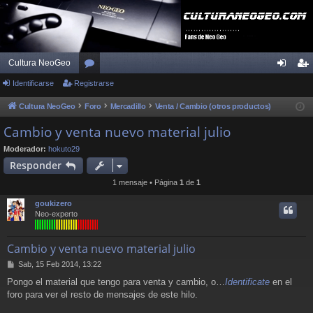
Cultura NeoGeo
Identificarse
Registrarse
or
de
eg
os
nti
ist
Cultura NeoGeo
Foro
Mercadillo
Venta / Cambio (otros productos)
fic
ra
Cambio y venta nuevo material julio
ar
rs
Moderador:
hokuto29
Responder
se
e
1 mensaje • Página
1
de
1
goukizero
Neo-experto
Cambio y venta nuevo material julio
M
Sab, 15 Feb 2014, 13:22
e
Pongo el material que tengo para venta y cambio, o…
Identificate
en el
n
foro para ver el resto de mensajes de este hilo.
s
a