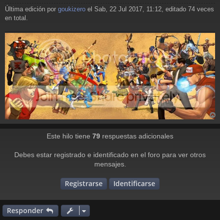
j
Última edición por
goukizero
el Sab, 22 Jul 2017, 11:12, editado 74 veces
e
en total.
r
r
Este hilo tiene
79
respuestas adicionales
i
Debes estar registrado e identificado en el foro para ver otros
mensajes.
Registrarse
Identificarse
Responder