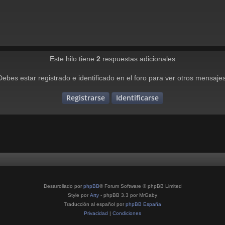
Este hilo tiene
2
respuestas adicionales
Debes estar registrado e identificado en el foro para ver otros mensajes
Registrarse
Identificarse
Desarrollado por
phpBB
® Forum Software © phpBB Limited
Style por
Arty
- phpBB 3.3 por MrGaby
Traducción al español por
phpBB España
Privacidad
|
Condiciones