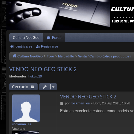
Cultura NeoGeo
Foros
Identificarse
Registrarse
Cultura NeoGeo
Foro
Mercadillo
Venta / Cambio (otros productos)
VENDO NEO GEO STICK 2
Moderador:
hokuto29
Cerrado
VENDO NEO GEO STICK 2
M
por
rockman_es
»
Dom, 20 Sep 2015, 10:28
e
Esta en excelente estado, como podéis ve
n
s
a
rockman_es
j
Veterano
e