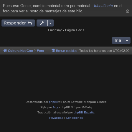
e
Pues eso Gente, cambio material retro por material…
Identificate
en el
n
foro para ver el resto de mensajes de este hilo.
s
r
a
j
r
Responder
e
i
1 mensaje • Página
1
de
1
Ir a
Cultura NeoGeo
Foro
Borrar cookies
Todos los horarios son
UTC+02:00
Desarrollado por
phpBB
® Forum Software © phpBB Limited
Style por
Arty
- phpBB 3.3 por MrGaby
Traducción al español por
phpBB España
Privacidad
|
Condiciones