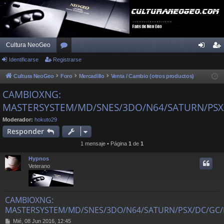
Cultura NeoGeo
Identificarse
Registrarse
or
de
eg
os
nti
ist
Cultura NeoGeo
Foro
Mercadillo
Venta / Cambio (otros productos)
fic
ra
CAMBIOXNG:
MASTERSYSTEM/MD/SNES/3DO/N64/SATURN/PSX
ar
rs
se
e
Moderador:
hokuto29
Responder
1 mensaje • Página
1
de
1
Hypnos
Veterano
CAMBIOXNG:
MASTERSYSTEM/MD/SNES/3DO/N64/SATURN/PSX/DC/GC/
M
Mié, 08 Jun 2016, 12:45