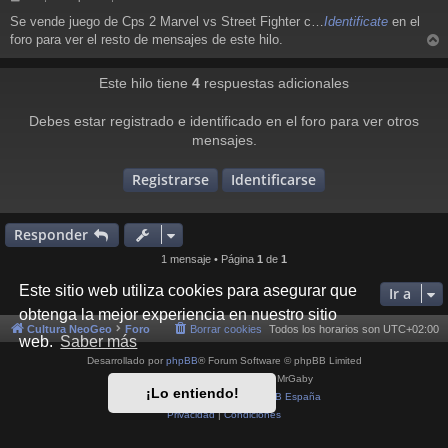
e
Se vende juego de Cps 2 Marvel vs Street Fighter c…
Identificate
en el
n
foro para ver el resto de mensajes de este hilo.
s
r
a
j
r
Este hilo tiene
4
respuestas adicionales
e
i
Debes estar registrado e identificado en el foro para ver otros
mensajes.
Registrarse
Identificarse
Responder
1 mensaje • Página
1
de
1
Este sitio web utiliza cookies para asegurar que
Ir a
obtenga la mejor experiencia en nuestro sitio
Cultura NeoGeo
Foro
Borrar cookies
Todos los horarios son
UTC+02:00
web.
Saber más
Desarrollado por
phpBB
® Forum Software © phpBB Limited
Style por
Arty
- phpBB 3.3 por MrGaby
¡Lo entiendo!
Traducción al español por
phpBB España
Privacidad
|
Condiciones