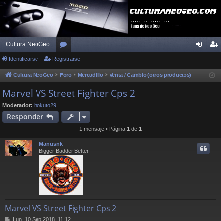
Cultura NeoGeo
Identificarse
Registrarse
or
de
eg
os
nti
ist
Cultura NeoGeo
Foro
Mercadillo
Venta / Cambio (otros productos)
fic
ra
Marvel VS Street Fighter Cps 2
ar
rs
Moderador:
hokuto29
Responder
se
e
1 mensaje • Página
1
de
1
Manusnk
Bigger Badder Better
Marvel VS Street Fighter Cps 2
M
Lun, 10 Sep 2018, 11:12