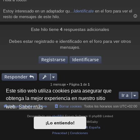
n
s
a
Estoy interesado en un adaptador qu…
Identificate
en el foro para ver el
j
resto de mensajes de este hilo.
e
r
r
Este hilo tiene
4
respuestas adicionales
i
Debes estar registrado e identificado en el foro para ver otros
mensajes.
Registrarse
Identificarse
Responder
1 mensaje • Página
1
de
1
Este sitio web utiliza cookies para asegurar que
Ir a
obtenga la mejor experiencia en nuestro sitio
web.
Saber más
Cultura NeoGeo
Foro
Borrar cookies
Todos los horarios son
UTC+02:00
Desarrollado por
phpBB
® Forum Software © phpBB Limited
Style por
Arty
- phpBB 3.3 por MrGaby
¡Lo entiendo!
Traducción al español por
phpBB España
Privacidad
|
Condiciones