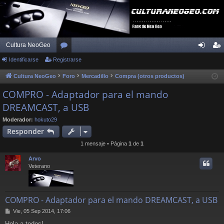
Cultura NeoGeo
Identificarse
Registrarse
or
de
eg
os
nti
ist
Cultura NeoGeo
Foro
Mercadillo
Compra (otros productos)
fic
ra
COMPRO - Adaptador para el mando
DREAMCAST, a USB
ar
rs
se
e
Moderador:
hokuto29
Responder
1 mensaje • Página
1
de
1
Arvo
Veterano
COMPRO - Adaptador para el mando DREAMCAST, a USB
M
Vie, 05 Sep 2014, 17:06
e
Hola a todos!