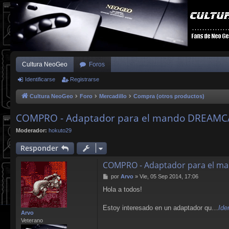
Cultura NeoGeo
Foros
Identificarse
Registrarse
Cultura NeoGeo
Foro
Mercadillo
Compra (otros productos)
COMPRO - Adaptador para el mando DREAMCA
Moderador:
hokuto29
Responder
COMPRO - Adaptador para el m
M
por
Arvo
»
Vie, 05 Sep 2014, 17:06
e
Hola a todos!
n
s
a
Estoy interesado en un adaptador qu…
Ide
Arvo
j
Veterano
e