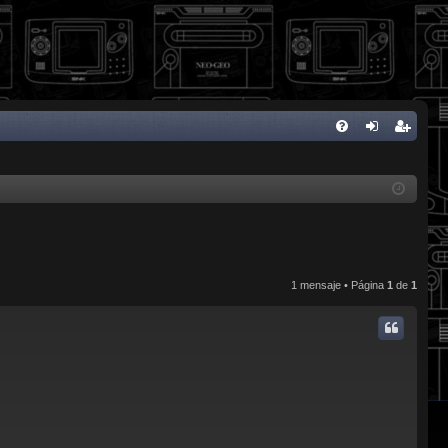
FA
de
eg
Q
nti
ist
fic
ra
ar
rs
se
e
1 mensaje • Página
1
de
1