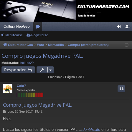
Cultura NeoGeo
Identificarse
Registrarse
or
de
eg
os
nti
ist
Cultura NeoGeo
Foro
Mercadillo
Compra (otros productos)
fic
ra
Compro juegos Megadrive PAL.
ar
rs
Moderador:
hokuto29
Responder
se
e
1 mensaje • Página
1
de
1
Colo7
Neo-experto
Compro juegos Megadrive PAL.
M
Lun, 18 Sep 2017, 19:42
e
Hola.
n
s
a
Busco los siguientes títulos en versión PAL…
Identificate
en el foro para