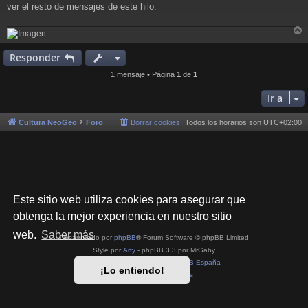
j
ver el resto de mensajes de este hilo.
e
r
r
Responder
i
1 mensaje • Página
1
de
1
Ir a
Cultura NeoGeo
Foro
Borrar cookies
Todos los horarios son
UTC+02:00
Este sitio web utiliza cookies para asegurar que
obtenga la mejor experiencia en nuestro sitio
web.
Saber más
Desarrollado por
phpBB
® Forum Software © phpBB Limited
Style por
Arty
- phpBB 3.3 por MrGaby
Traducción al español por
phpBB España
¡Lo entiendo!
Privacidad
|
Condiciones