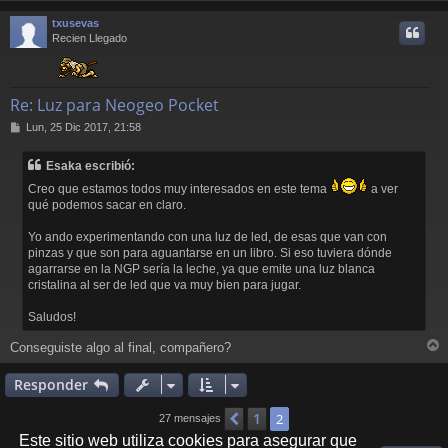
r
txusevas
i
Recien Llegado
Re: Luz para Neogeo Pocket
M
Lun, 25 Dic 2017, 21:58
e
n
Esaka escribió:
s
a
Creo que estamos todos muy interesados en este tema
a ver
j
qué podemos sacar en claro.
e
Yo ando experimentando con una luz de led, de esas que van con
pinzas y que son para aguantarse en un libro. Si eso tuviera dónde
agarrarse en la NGP sería la leche, ya que emite una luz blanca
cristalina al ser de led que va muy bien para jugar.
Saludos!
Conseguiste algo al final, compañero?
r
r
Responder
i
1
Anterior
2
27 mensajes
Este sitio web utiliza cookies para asegurar que