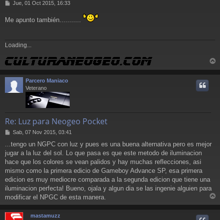
M
Jue, 01 Oct 2015, 16:33
e
n
Me apunto también...........
s
a
j
Loading...
e
r
r
Parcero Maniaco
i
Veterano
Re: Luz para Neogeo Pocket
M
Sab, 07 Nov 2015, 03:41
e
...tengo un NGPC con luz y pues es una buena alternativa pero es mejor
n
jugar a la luz del sol. Lo que pasa es que este metodo de iluminacion
s
a
hace que los colores se vean palidos y hay muchas reflecciones, asi
j
mismo como la primera edicio de Gameboy Advance SP, esa primera
e
edicion es muy mediocre comparada a la segunda edicion que tiene una
iluminacion perfecta! Bueno, ojala y algun dia se las ingenie alguien para
modificar el NPGC de esta manera.
r
r
mastamuzz
i