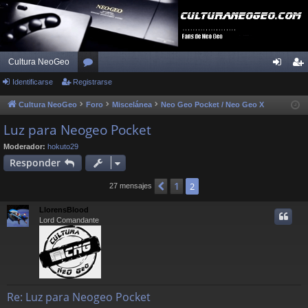
Cultura NeoGeo
Identificarse
Registrarse
or
de
eg
os
nti
ist
Cultura NeoGeo
Foro
Miscelánea
Neo Geo Pocket / Neo Geo X
fic
ra
Luz para Neogeo Pocket
ar
rs
Moderador:
hokuto29
Responder
se
e
1
Anterior
2
27 mensajes
LlorensBlood
Lord Comandante
Re: Luz para Neogeo Pocket