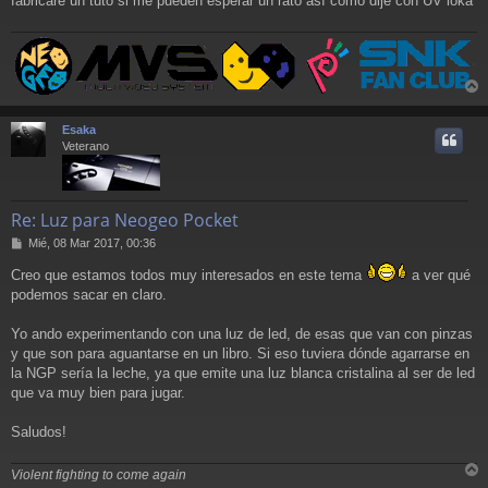
fabricaré un tuto si me pueden esperar un rato así como dije con UV loka
r
r
Esaka
i
Veterano
Re: Luz para Neogeo Pocket
M
Mié, 08 Mar 2017, 00:36
e
Creo que estamos todos muy interesados en este tema
a ver qué
n
s
podemos sacar en claro.
a
j
Yo ando experimentando con una luz de led, de esas que van con pinzas
e
y que son para aguantarse en un libro. Si eso tuviera dónde agarrarse en
la NGP sería la leche, ya que emite una luz blanca cristalina al ser de led
que va muy bien para jugar.
Saludos!
Violent fighting to come again
r