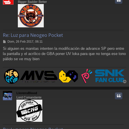
Bigger Badder Better
Re: Luz para Neogeo Pocket
M
Dom, 26 Feb 2017, 06:11
e
Si alguien es manitas intenten la modificación de advance SP pero entre
n
la pantalla y el acrílico de GBA poner UV loka para que no tenga ese tono
s
a
pálido se ve muy bien
j
e
r
r
LlorensBlood
i
Lord Comandante