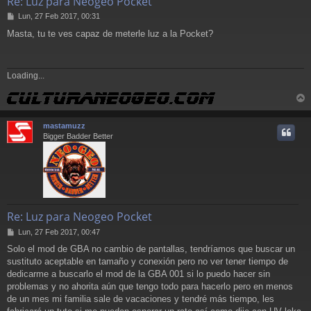
Re: Luz para Neogeo Pocket
M
Lun, 27 Feb 2017, 00:31
e
Masta, tu te ves capaz de meterle luz a la Pocket?
n
s
a
j
Loading...
e
r
r
mastamuzz
i
Bigger Badder Better
Re: Luz para Neogeo Pocket
M
Lun, 27 Feb 2017, 00:47
e
Solo el mod de GBA no cambio de pantallas, tendríamos que buscar un
n
sustituto aceptable en tamaño y conexión pero no ver tener tiempo de
s
a
dedicarme a buscarlo el mod de la GBA 001 si lo puedo hacer sin
j
problemas y no ahorita aún que tengo todo para hacerlo pero en menos
e
de un mes mi familia sale de vacaciones y tendré más tiempo, les