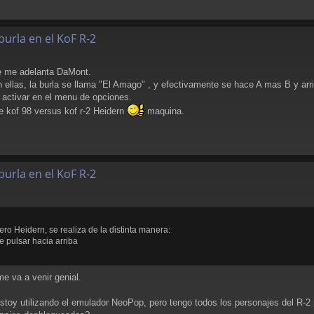
burla en el KoF R-2
se me adelanta DaMont.
 ellas, la burla se llama "El Amago" , y efectivamente se hace A mas B y arr
activar en el menu de opciones.
 kof 98 versus kof r-2 Heidern
maquina.
burla en el KoF R-2
o Heidern, se realiza de la distinta manera:
e pulsar hacia arriba
e va a venir genial.
estoy utilizando el emulador NeoPop, pero tengo todos los personajes del R-2 