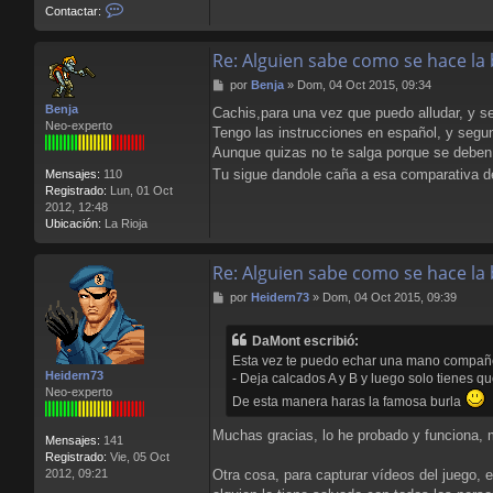
C
Contactar:
o
n
Re: Alguien sabe como se hace la 
t
a
M
por
Benja
»
Dom, 04 Oct 2015, 09:34
c
e
t
Benja
Cachis,para una vez que puedo alludar, y 
n
a
Neo-experto
Tengo las instrucciones en español, y segun
s
r
a
Aunque quizas no te salga porque se deben 
L
j
l
Tu sigue dandole caña a esa comparativa de
Mensajes:
110
e
o
Registrado:
Lun, 01 Oct
r
2012, 12:48
e
Ubicación:
La Rioja
n
s
Re: Alguien sabe como se hace la 
B
l
M
por
Heidern73
»
Dom, 04 Oct 2015, 09:39
o
e
o
n
d
DaMont escribió:
s
Esta vez te puedo echar una mano compañer
a
Heidern73
- Deja calcados A y B y luego solo tienes qu
j
Neo-experto
e
De esta manera haras la famosa burla
Muchas gracias, lo he probado y funciona, m
Mensajes:
141
Registrado:
Vie, 05 Oct
Otra cosa, para capturar vídeos del juego, 
2012, 09:21