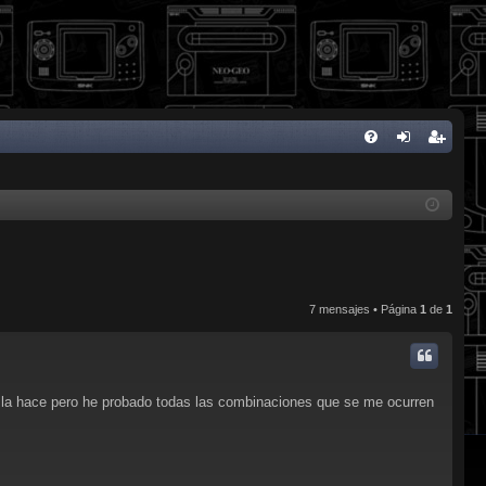
FA
de
eg
Q
nti
ist
fic
ra
ar
rs
se
e
7 mensajes • Página
1
de
1
s la hace pero he probado todas las combinaciones que se me ocurren