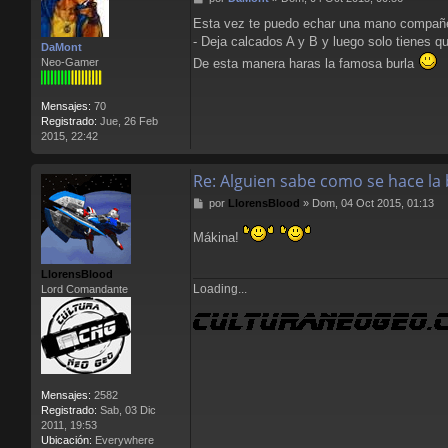
c
e
t
Esta vez te puedo echar una mano compañero
n
a
- Deja calcados A y B y luego solo tienes qu
s
DaMont
r
a
De esta manera haras la famosa burla
Neo-Gamer
L
j
l
e
o
Mensajes:
70
r
Registrado:
Jue, 26 Feb
e
2015, 22:42
n
s
B
Re: Alguien sabe como se hace la 
l
o
M
por
LlorensBlood
»
Dom, 04 Oct 2015, 01:13
o
e
d
n
Mákina!
s
a
LlorensBlood
j
Loading...
Lord Comandante
e
Mensajes:
2582
Registrado:
Sab, 03 Dic
2011, 19:53
Ubicación:
Everywhere