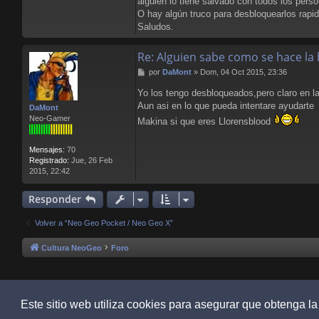
alguien lo tiene salvado con todos los per
O hay algún truco para desbloquearlos rapi
Saludos.
Re: Alguien sabe como se hace la 
M
por
DaMont
»
Dom, 04 Oct 2015, 23:36
e
Yo los tengo desbloqueados,pero claro en l
n
s
Aun asi en lo que pueda intentare ayudarte
DaMont
a
Neo-Gamer
Makina si que eres Llorensblood
j
e
Mensajes:
70
Registrado:
Jue, 26 Feb
2015, 22:42
Responder
Volver a “Neo Geo Pocket / Neo Geo X”
Cultura NeoGeo
Foro
Este sitio web utiliza cookies para asegurar que obtenga la