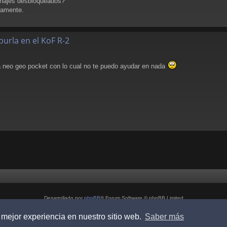
sonajes desbloqueados?
damente.
burla en el KoF R-2
a neo geo pocket con lo cual no te puedo ayudar en nada
Desarrollado por
phpBB
® Forum Software © phpBB Limited
Style por
Arty
- phpBB 3.3 por MrGaby
 mejor experiencia en nuestro sitio web.
Saber más
Traducción al español por
phpBB España
Privacidad
|
Condiciones