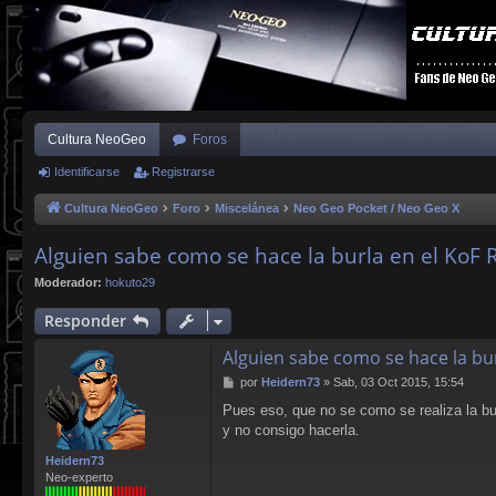
Cultura NeoGeo
Foros
Identificarse
Registrarse
Cultura NeoGeo
Foro
Miscelánea
Neo Geo Pocket / Neo Geo X
Alguien sabe como se hace la burla en el KoF 
Moderador:
hokuto29
Responder
Alguien sabe como se hace la bur
M
por
Heidern73
»
Sab, 03 Oct 2015, 15:54
e
Pues eso, que no se como se realiza la bu
n
y no consigo hacerla.
s
a
Heidern73
j
Neo-experto
e