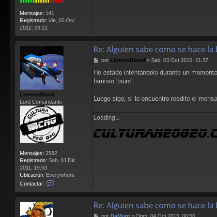
Mensajes:
141
Registrado:
Vie, 05 Oct
2012, 09:21
Re: Alguien sabe como se hace la 
M
por
LlorensBlood
»
Sab, 03 Oct 2015, 21:37
e
He estado intentàndolo durante un momento 
n
famoso 'taunt'.
s
a
LlorensBlood
j
Luego sigo, si lo encuentro reedito el mensa
Lord Comandante
e
Loading...
Mensajes:
2582
Registrado:
Sab, 03 Dic
2011, 19:53
Ubicación:
Everywhere
C
Contactar:
o
n
Re: Alguien sabe como se hace la 
t
a
M
por
DaMont
»
Dom, 04 Oct 2015, 00:56