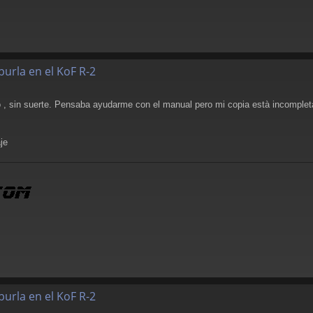
burla en el KoF R-2
, sin suerte. Pensaba ayudarme con el manual pero mi copia està incompleta
je
burla en el KoF R-2