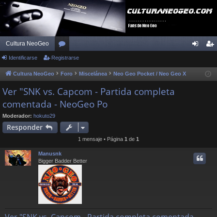
Cultura NeoGeo
Identificarse
Registrarse
or
de
eg
os
nti
ist
Cultura NeoGeo
Foro
Miscelánea
Neo Geo Pocket / Neo Geo X
fic
ra
Ver "SNK vs. Capcom - Partida completa
comentada - NeoGeo Po
ar
rs
se
e
Moderador:
hokuto29
Responder
1 mensaje • Página
1
de
1
Manusnk
Bigger Badder Better