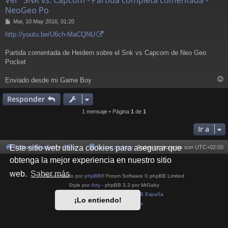
Ver "SNK vs. Capcom - Partida completa comentada -
NeoGeo Po
M
Mar, 10 May 2016, 01:20
e
http://youtu.be/U6ch-MaCQNU
n
s
a
Partida comentada de Heidern sobre el Snk vs Capcom de Neo Geo
j
Pocket
e
Enviado desde mi Game Boy
r
r
Responder
i
1 mensaje • Página
1
de
1
Ir a
Este sitio web utiliza cookies para asegurar que
Cultura NeoGeo
Foro
Borrar cookies
Todos los horarios son
UTC+02:00
obtenga la mejor experiencia en nuestro sitio
web.
Saber más
Desarrollado por
phpBB
® Forum Software © phpBB Limited
Style por
Arty
- phpBB 3.3 por MrGaby
Traducción al español por
phpBB España
¡Lo entiendo!
Privacidad
|
Condiciones