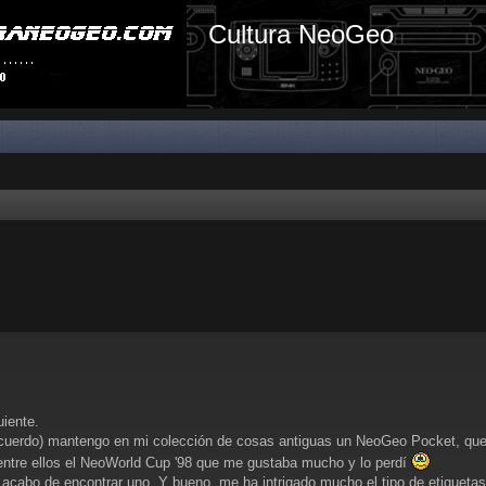
Cultura NeoGeo
uiente.
cuerdo) mantengo en mi colección de cosas antiguas un NeoGeo Pocket, que m
 entre ellos el NeoWorld Cup '98 que me gustaba mucho y lo perdí
s acabo de encontrar uno. Y bueno, me ha intrigado mucho el tipo de etiquet