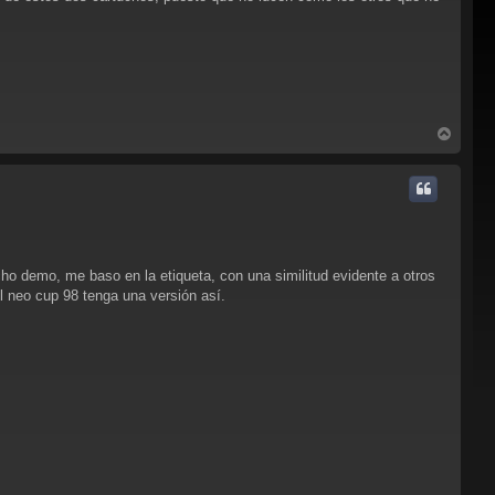
A
r
r
i
b
a
ho demo, me baso en la etiqueta, con una similitud evidente a otros
l neo cup 98 tenga una versión así.