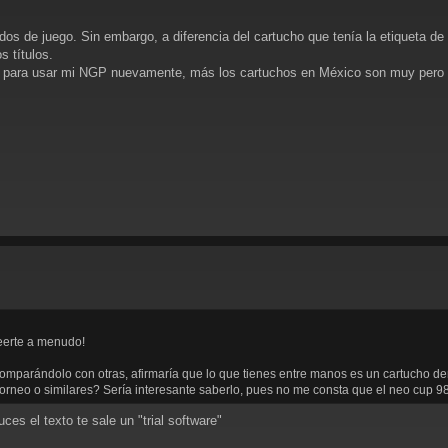
os de juego. Sin embargo, a diferencia del cartucho que tenía la etiqueta de 
 títulos.
ble para usar mi NGP nuevamente, más los cartuchos en México son muy per
leerte a menudo!
comparándolo con otras, afirmaría que lo que tienes entre manos es un cartucho de
orneo o similares? Sería interesante saberlo, pues no me consta que el neo cup 98
es el texto te sale un "trial software"