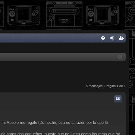
FA
de
eg
Q
nti
ist
fic
ra
ar
rs
se
e
5 mensajes • Página
1
de
1
i Abuelo me regaló (De hecho, esa es la razón por la que lo
as de estos dos cartuchos, puesto que no lucen como los otros que he