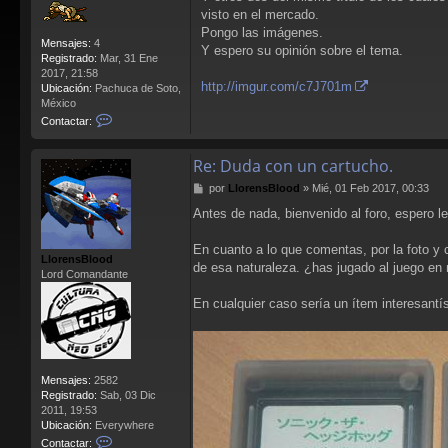
visto en el mercado.
Pongo las imágenes.
Mensajes:
4
Y espero su opinión sobre el tema.
Registrado:
Mar, 31 Ene
2017, 21:58
http://imgur.com/c7J701m
Ubicación:
Pachuca de Soto,
México
C
Contactar:
o
n
Re: Duda con un cartucho.
t
a
M
por
LlorensBlood
»
Mié, 01 Feb 2017, 00:33
c
e
t
Antes de nada, bienvenido al foro, espero l
n
a
s
r
a
En cuanto a lo que comentas, por la foto y 
S
LlorensBlood
j
de esa naturaleza. ¿has jugado al juego en 
T
Lord Comandante
e
o
m
En cualquier caso sería un ítem interesant
H
n
Mensajes:
2582
Registrado:
Sab, 03 Dic
2011, 19:53
Ubicación:
Everywhere
C
Contactar: