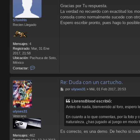
e
Gracias por Tu respuesta.
n
La verdad no recuerdo con exactitud los mod
s
a
consola como normalmente sucede con otros
STomHn
j
Espero escribir pronto, pues hago lo posi
Recien Llegado
e
Mensajes:
4
Registrado:
Mar, 31 Ene
2017, 21:58
Ubicación:
Pachuca de Soto,
México
C
Contactar:
o
n
Re: Duda con un cartucho.
t
a
M
por
ulyses31
»
Mié, 01 Feb 2017, 20:53
c
e
t
n
a
LlorensBlood escribió:
s
r
Antes de nada, bienvenido al foro, espero 
a
S
ulyses31
j
T
Veterano
En cuanto a lo que comentas, por la foto y 
e
o
naturaleza. ¿has jugado al juego en modo t
m
H
Es correcto, es una demo. De hecho si traduc
n
Mensajes:
462
Registrado:
Vie, 12 Jul 2013,