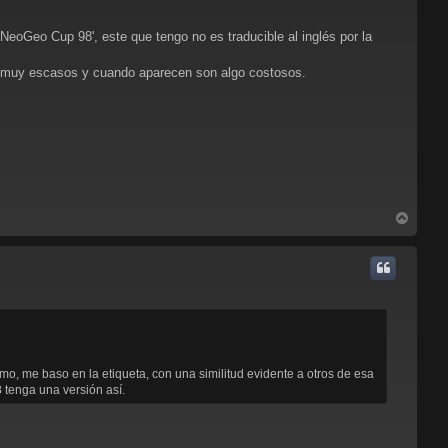
a
NeoGeo Cup 98', este que tengo no es traducible al inglés por la
o muy escasos y cuando aparecen son algo costosos.
A
r
r
i
b
a
mo, me baso en la etiqueta, con una similitud evidente a otros de esa
 tenga una versión así.