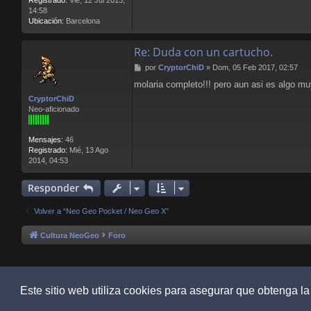
14:58
Ubicación:
Barcelona
Re: Duda con un cartucho.
M
por
CryptorChiD
»
Dom, 05 Feb 2017, 02:57
e
molaria completo!!! pero aun asi es algo mu
n
s
CryptorChiD
a
Neo-aficionado
j
e
Mensajes:
46
Registrado:
Mié, 13 Ago
2014, 04:53
Responder
Volver a “Neo Geo Pocket / Neo Geo X”
Cultura NeoGeo
Foro
Este sitio web utiliza cookies para asegurar que obtenga la