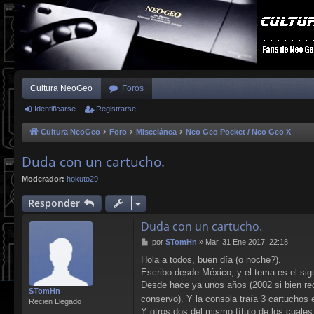
Cultura NeoGeo
Foros
Identificarse
Registrarse
Cultura NeoGeo
Foro
Miscelánea
Neo Geo Pocket / Neo Geo X
Duda con un cartucho.
Moderador:
hokuto29
Responder
Duda con un cartucho.
M
por
STomHn
»
Mar, 31 Ene 2017, 22:18
e
Hola a todos, buen día (o noche?).
n
Escribo desde México, y el tema es el sig
s
a
Desde hace ya unos años (2002 si bien re
STomHn
j
conservo). Y la consola traía 3 cartuchos
Recien Llegado
e
Y otros dos del mismo título de los cuale