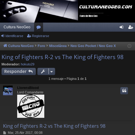
Cultura NeoGeo
Identificarse
Registrarse
or
de
eg
os
nti
ist
Cultura NeoGeo
Foro
Miscelánea
Neo Geo Pocket / Neo Geo X
fic
ra
King of Fighters R-2 vs The King of Fighters 98
ar
rs
Moderador:
hokuto29
Responder
se
e
1 mensaje • Página
1
de
1
LlorensBlood
Lord Comandante
King of Fighters R-2 vs The King of Fighters 98
M
Mar, 25 Abr 2017, 00:08