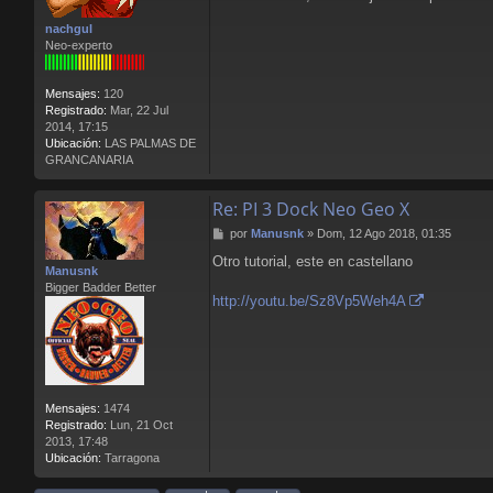
s
a
nachgul
j
Neo-experto
e
Mensajes:
120
Registrado:
Mar, 22 Jul
2014, 17:15
Ubicación:
LAS PALMAS DE
GRANCANARIA
Re: PI 3 Dock Neo Geo X
M
por
Manusnk
»
Dom, 12 Ago 2018, 01:35
e
Otro tutorial, este en castellano
n
Manusnk
s
Bigger Badder Better
a
http://youtu.be/Sz8Vp5Weh4A
j
e
Mensajes:
1474
Registrado:
Lun, 21 Oct
2013, 17:48
Ubicación:
Tarragona