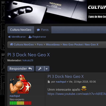
Cultura NeoGeo
Foros
Identificarse
Registrarse
Cultura NeoGeo
Foro
Miscelánea
Neo Geo Pocket / Neo Geo X
PI 3 Dock Neo Geo X
Moderador:
hokuto29
Responder
PI 3 Dock Neo Geo X
M
por
nachgul
»
Vie, 10 Ago 2018, 00:06
e
n
Umm interesante apaño
s
https://www.youtube.com/watch?v=fdXE
a
nachgul
j
Neo-experto
e