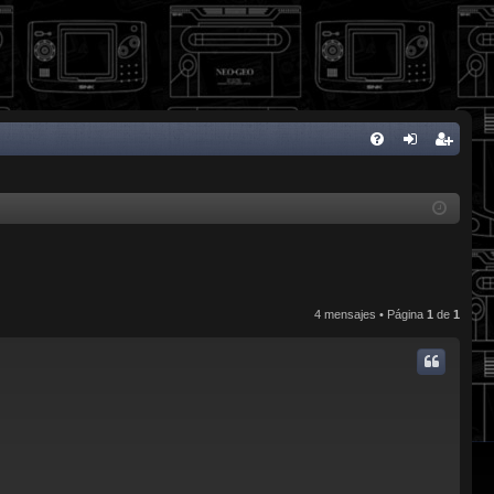
FA
de
eg
Q
nti
ist
fic
ra
ar
rs
se
e
4 mensajes • Página
1
de
1