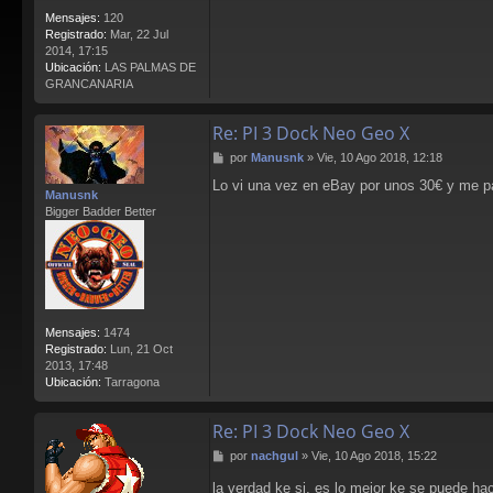
Mensajes:
120
Registrado:
Mar, 22 Jul
2014, 17:15
Ubicación:
LAS PALMAS DE
GRANCANARIA
Re: PI 3 Dock Neo Geo X
M
por
Manusnk
»
Vie, 10 Ago 2018, 12:18
e
Lo vi una vez en eBay por unos 30€ y me pa
n
Manusnk
s
Bigger Badder Better
a
j
e
Mensajes:
1474
Registrado:
Lun, 21 Oct
2013, 17:48
Ubicación:
Tarragona
Re: PI 3 Dock Neo Geo X
M
por
nachgul
»
Vie, 10 Ago 2018, 15:22
e
la verdad ke si, es lo mejor ke se puede ha
n