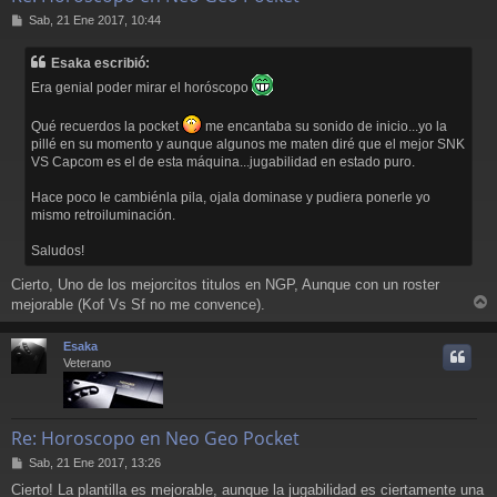
M
Sab, 21 Ene 2017, 10:44
e
n
Esaka escribió:
s
a
Era genial poder mirar el horóscopo
j
e
Qué recuerdos la pocket
me encantaba su sonido de inicio...yo la
pillé en su momento y aunque algunos me maten diré que el mejor SNK
VS Capcom es el de esta máquina...jugabilidad en estado puro.
Hace poco le cambiénla pila, ojala dominase y pudiera ponerle yo
mismo retroiluminación.
Saludos!
Cierto, Uno de los mejorcitos titulos en NGP, Aunque con un roster
mejorable (Kof Vs Sf no me convence).
r
r
Esaka
i
Veterano
Re: Horoscopo en Neo Geo Pocket
M
Sab, 21 Ene 2017, 13:26
e
Cierto! La plantilla es mejorable, aunque la jugabilidad es ciertamente una
n