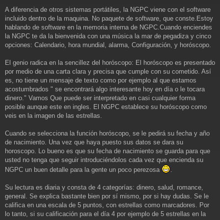
A diferencia de otros sistemas portátiles, la NGPC viene con el software
incluido dentro de la maquina. No paquete de software, que conste.Estoy
hablando de software en la memoria interna de NGPC.Cuando enciendes
la NGPC te da la bienvenida con una música la mar de pegadiza y cinco
opciones: Calendario, hora mundial, alarma, Configuración, y horóscopo.
El genio radica en la sencillez del horóscopo: El horóscopo es presentado
por medio de una carta clara y precisa que cumple con su cometido. Así
es, no tiene un mensaje de texto como por ejemplo al que estamos
acostumbrados " se encontrará algo interesante hoy en día o le tocara
dinero." Vamos Que puede ser interpretado en casi cualquier forma
posible aunque este en ingles. El NGPC establece su horóscopo como
veis en la imagen de las estrellas.
Cuando se selecciona la función horóscopo, se le pedirá su fecha y año
de nacimiento. Una vez que haya puesto sus datos se dara su
horoscopo. Lo bueno es que su fecha de nacimiento se guarda para que
usted no tenga que seguir introduciéndolos cada vez que encienda su
NGPC un buen detalle para la gente un poco perezosa
.
Su lectura es diaria y consta de 4 categorías: dinero, salud, romance,
general. Se explica bastante bien por sí mismo, por si hay dudas. Se le
califica en una escala de 5 puntos, con estrellas como marcadores. Por
lo tanto, si su calificación para el día 4 por ejemplo de 5 estrellas en la