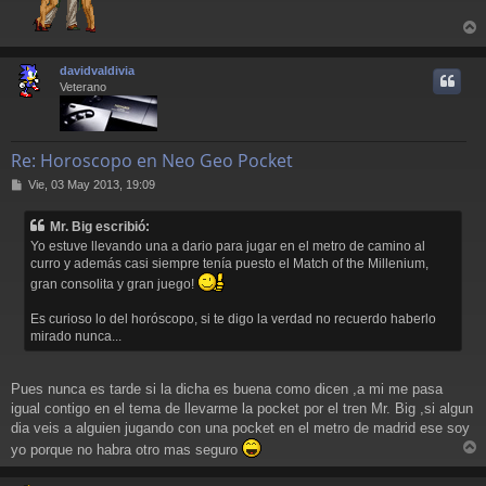
r
r
davidvaldivia
i
Veterano
Re: Horoscopo en Neo Geo Pocket
M
Vie, 03 May 2013, 19:09
e
n
Mr. Big escribió:
s
Yo estuve llevando una a dario para jugar en el metro de camino al
a
curro y además casi siempre tenía puesto el Match of the Millenium,
j
e
gran consolita y gran juego!
Es curioso lo del horóscopo, si te digo la verdad no recuerdo haberlo
mirado nunca...
Pues nunca es tarde si la dicha es buena como dicen ,a mi me pasa
igual contigo en el tema de llevarme la pocket por el tren Mr. Big ,si algun
dia veis a alguien jugando con una pocket en el metro de madrid ese soy
yo porque no habra otro mas seguro
r
r