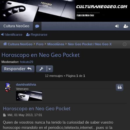
Cultura NeoGeo
Identificarse
Registrarse
or
de
eg
os
nti
ist
Cultura NeoGeo
Foro
Miscelánea
Neo Geo Pocket / Neo Geo X
fic
ra
Horoscopo en Neo Geo Pocket
ar
rs
Moderador:
hokuto29
Responder
se
e
12 mensajes • Página
1
de
1
davidvaldivia
Veterano
Horoscopo en Neo Geo Pocket
M
Mié, 01 May 2013, 17:01
e
Quien de vosotros nunca ha tenido la curiosidad de saber vuestro
n
horoscopo mirandolo en el periodico,teletexto,internet.. pues si la
s