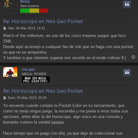
Benja
i
Neo-experto
Re: Horoscopo en Neo Geo Pocket
M
Sab, 04 May 2013, 15:11
e
Match of the millenium, es uno de los cinco mejores juegos que hizo
n
SNK.
s
a
Desde aquí aconsejo a cualquier fan de snk que se haga con una pocket,
j
se que no se arrepentira.
e
Y tambien a que intenteis superar mis records en el modo coliseo 8-)
r
r
neo.geo
i
MEGA- POWER
Re: Horoscopo en Neo Geo Pocket
M
Dom, 05 May 2013, 20:26
e
Yo recuerdo cuando compre la Pocket Color en su lanzamiento, que
n
como no tenia ningun juego, la encendia y me ponia a mirar todas sus
s
a
opciones, entre ellas la del horoscopo, algo unico en una consola y
j
bastante curioso la verdad jajajaja
e
Hace tiempo que no juego con ella, ya que deje de coleccionar sus