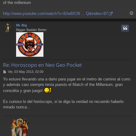
of the millenium
http://www.youtube.com/watch?v=8Jw6ICf9 ... Q&index=97
r
r
Mr. Big
i
Bigger Badder Better
Re: Horoscopo en Neo Geo Pocket
M
Vie, 03 May 2013, 02:00
e
Yo estuve llevando una a dario para jugar en el metro de camino al curro
n
y además casi siempre tenía puesto el Match of the Millenium, gran
s
a
consolita y gran juego!
j
e
Es curioso lo del horóscopo, si te digo la verdad no recuerdo haberlo
mirado nunca...