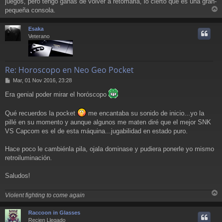
juegos, pero tengo ganas de volver a retomarla, lo cierto que es una gran-
pequeña consola.
r
r
Esaka
i
Veterano
Re: Horoscopo en Neo Geo Pocket
M
Mar, 01 Nov 2016, 23:28
e
Era genial poder mirar el horóscopo
n
s
a
Qué recuerdos la pocket
me encantaba su sonido de inicio...yo la
j
pillé en su momento y aunque algunos me maten diré que el mejor SNK
e
VS Capcom es el de esta máquina...jugabilidad en estado puro.
Hace poco le cambiénla pila, ojala dominase y pudiera ponerle yo mismo
retroiluminación.
Saludos!
Violent fighting to come again
r
r
Raccoon in Glasses
i
Recien Llegado