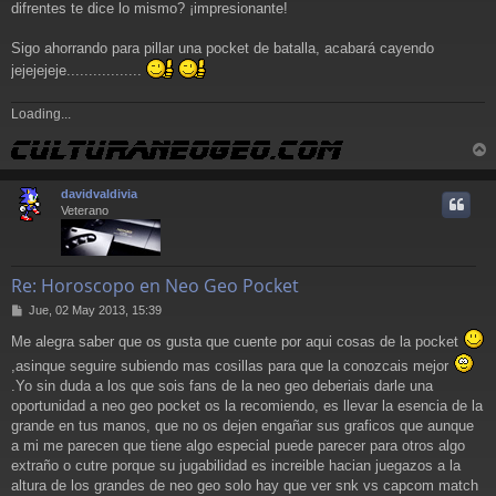
j
difrentes te dice lo mismo? ¡impresionante!
e
Sigo ahorrando para pillar una pocket de batalla, acabará cayendo
jejejejeje.................
Loading...
r
r
davidvaldivia
i
Veterano
Re: Horoscopo en Neo Geo Pocket
M
Jue, 02 May 2013, 15:39
e
Me alegra saber que os gusta que cuente por aqui cosas de la pocket
n
s
,asinque seguire subiendo mas cosillas para que la conozcais mejor
a
.Yo sin duda a los que sois fans de la neo geo deberiais darle una
j
oportunidad a neo geo pocket os la recomiendo, es llevar la esencia de la
e
grande en tus manos, que no os dejen engañar sus graficos que aunque
a mi me parecen que tiene algo especial puede parecer para otros algo
extraño o cutre porque su jugabilidad es increible hacian juegazos a la
altura de los grandes de neo geo solo hay que ver snk vs capcom match