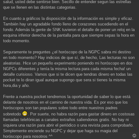
salud, usted debe sentirse bien. Secillo de entender segun las estrellas
que se llenen en las distintas categorias.
En cuanto a gráficos la disposición de la información es simple y eficaz.
También hay un agradable fondo lleno de corazones sucediendo en el
fondo. Además la gente de SNK tuvieron el detalle de poner un reloj en la
esquina inferior derecha de la pantalla para que siempre sepas la hora en
todo momento.
Seguramente te preguntes ¿el horóscopo de la NGPC sabra mi destino
en todo momento? Hay indicios de que sí, de hecho, Las lecturas no son
aleatorias. Hice un pequeño experimento poniendo mi horóscopo en dos
NGPCs diferentes y tenía la misma lectura para cada misma fecha! un
detalle curisioso. Vamos que si te dicen que tendras dinero en todas las
pocket te lo diran igual aunque supongo que sera si tienes la misma
hora,dia y año.
Frente a nuestra pocket tendremos la oportunidad de saber lo que está
delante de nosotros en el camino de nuestra vida. Es por eso que los
horóscopos son tan populares sobre todo entre nuestros padres
sobretodo
. Por suerte, no habra razón para gastar dinero en costosas
llamadas telefónicas a canales extraños saliendonos gratis. No hay ni
siquiera una razón para abrir el periódico o una revista para comprobarlo.
Simplemente enciende su NGPC y dejar que haga su magia del
horóscopo para nosotros ^^