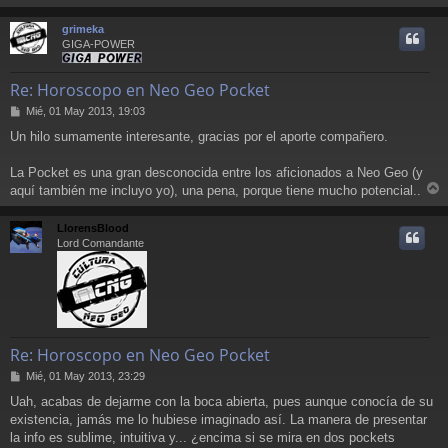
r
r
grimeka
i
GIGA-POWER
Re: Horoscopo en Neo Geo Pocket
M
Mié, 01 May 2013, 19:03
e
Un hilo sumamente interesante, gracias por el aporte compañero.
n
s
a
La Pocket es una gran desconocida entre los aficionados a Neo Geo (y
j
aquí también me incluyo yo), una pena, porque tiene mucho potencial..
e
r
r
LlorensBlood
i
Lord Comandante
Re: Horoscopo en Neo Geo Pocket
M
Mié, 01 May 2013, 23:29
e
Uah, acabas de dejarme con la boca abierta, pues aunque conocía de su
n
existencia, jamás me lo hubiese imaginado así. La manera de presentar
s
a
la info es sublime, intuitiva y... ¿encima si se mira en dos pockets