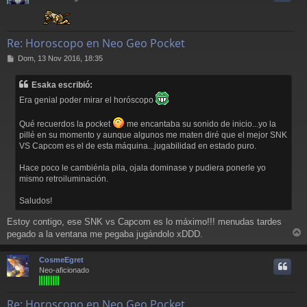
Re: Horoscopo en Neo Geo Pocket
M
Dom, 13 Nov 2016, 18:35
e
n
Esaka escribió:
s
a
Era genial poder mirar el horóscopo
j
e
Qué recuerdos la pocket
me encantaba su sonido de inicio...yo la
pillé en su momento y aunque algunos me maten diré que el mejor SNK
VS Capcom es el de esta máquina...jugabilidad en estado puro.
Hace poco le cambiénla pila, ojala dominase y pudiera ponerle yo
mismo retroiluminación.
Saludos!
Estoy contigo, ese SNK vs Capcom es lo máximo!!! menudas tardes
pegado a la ventana me pegaba jugándolo xDDD.
r
r
CosmeEgret
i
Neo-aficionado
Re: Horoscopo en Neo Geo Pocket