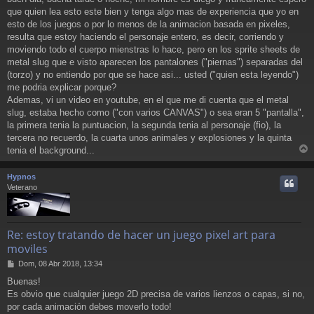
n
que quien lea esto este bien y tenga algo mas de experiencia que yo en
s
a
esto de los juegos o por lo menos de la animacion basada en pixeles,
j
resulta que estoy haciendo el personaje entero, es decir, corriendo y
e
moviendo todo el cuerpo mienstras lo hace, pero en los sprite sheets de
metal slug que e visto aparecen los pantalones ("piernas") separadas del
(torzo) y no entiendo por que se hace asi... usted ("quien esta leyendo")
me podria explicar porque?
Ademas, vi un video en youtube, en el que me di cuenta que el metal
slug, estaba hecho como ("con varios CANVAS") o sea eran 5 "pantalla",
la primera tenia la puntuacion, la segunda tenia al personaje (fio), la
tercera no recuerdo, la cuarta unos animales y explosiones y la quinta
tenia el background...
r
r
Hypnos
i
Veterano
Re: estoy tratando de hacer un juego pixel art para
moviles
M
Dom, 08 Abr 2018, 13:34
e
Buenas!
n
Es obvio que cualquier juego 2D precisa de varios lienzos o capas, si no,
s
a
por cada animación debes moverlo todo!