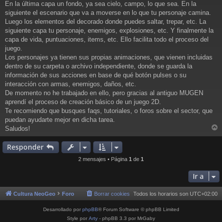
j
En la última capa un fondo, ya sea cielo, campo, lo que sea. En la
e
siguiente el escenario que va a moverse en lo que tu personaje camina.
Luego los elementos del decorado donde puedes saltar, trepar, etc. La
siguiente capa tu personaje, enemigos, explosiones, etc. Y finalmente la
capa de vida, puntuaciones, items, etc. Ello facilita todo el proceso del
juego.
Los personajes ya tienen sus propias animaciones, que vienen incluidas
dentro de su carpeta o archivo independiente, donde se guarda la
información de sus acciones en base de qué botón pulses o su
interacción con armas, enemigos, daños, etc.
De momento no he trabajado en ello, pero gracias al antiguo MUGEN
aprendí el proceso de creación básico de un juego 2D.
Te recomiendo que busques faqs, tutoriales, o foros sobre el sector, que
puedan ayudarte mejor en dicha tarea.
Saludos!
r
r
Responder
i
2 mensajes • Página
1
de
1
Ir a
Cultura NeoGeo
Foro
Borrar cookies
Todos los horarios son
UTC+02:00
Desarrollado por
phpBB
® Forum Software © phpBB Limited
Style por
Arty
- phpBB 3.3 por MrGaby