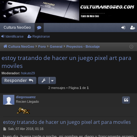
Cultura NeoGeo
Identificarse
Registrarse
or
de
eg
os
nti
ist
Cultura NeoGeo
Foro
General
Proyectos - Bricolaje
fic
ra
estoy tratando de hacer un juego pixel art para
moviles
ar
rs
se
e
Moderador:
hokuto29
Responder
2 mensajes • Página
1
de
1
diegosuarez
Recien Llegado
estoy tratando de hacer un juego pixel art para moviles
M
Sab, 07 Abr 2018, 01:16
e
buen dia, buena tarde o noche, mi nombre es diego y francamente espero