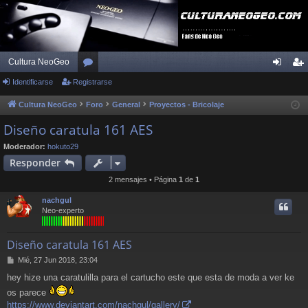
Cultura NeoGeo
Identificarse
Registrarse
or
de
eg
os
nti
ist
Cultura NeoGeo
Foro
General
Proyectos - Bricolaje
fic
ra
Diseño caratula 161 AES
ar
rs
Moderador:
hokuto29
Responder
se
e
2 mensajes • Página
1
de
1
nachgul
Neo-experto
Diseño caratula 161 AES
M
Mié, 27 Jun 2018, 23:04
e
hey hize una caratulilla para el cartucho este que esta de moda a ver ke
n
s
os parece
a
https://www.deviantart.com/nachgul/gallery/