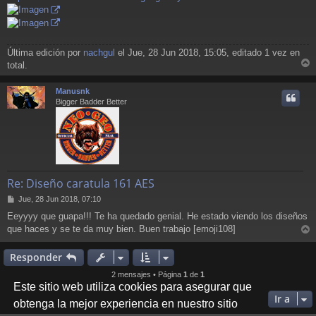
j
e
Última edición por
nachgul
el Jue, 28 Jun 2018, 15:05, editado 1 vez en
total.
r
r
Manusnk
i
Bigger Badder Better
Re: Diseño caratula 161 AES
M
Jue, 28 Jun 2018, 07:10
e
Eeyyyy que guapa!!! Te ha quedado genial. He estado viendo los diseños
n
que haces y se te da muy bien. Buen trabajo [emoji108]
s
r
a
j
r
Responder
e
i
2 mensajes • Página
1
de
1
Este sitio web utiliza cookies para asegurar que
Ir a
obtenga la mejor experiencia en nuestro sitio